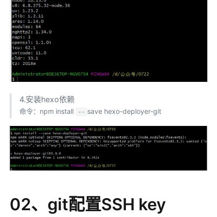
4.安装hexo依赖
命令：npm install
save hexo-deployer-git
--
02、git配置SSH key