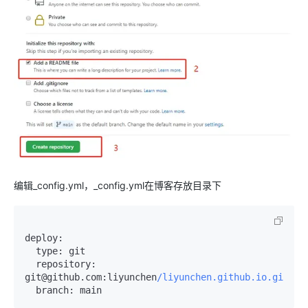
编辑_config.yml，_config.yml在博客存放目录下
deploy:
type:
 git

repository:
git@github.com:liyunchen
/liyunchen.github.io.git
branch: