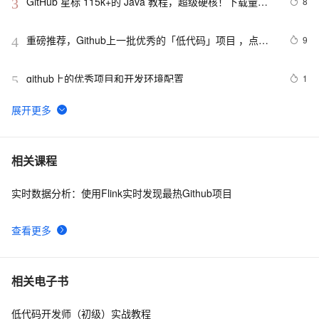
GitHub 星标 115k+的 Java 教程，超级硬核！下载量突
8
3
破 1 万次！
重磅推荐，Github上一批优秀的「低代码」项目 ，点赞
9
4
收藏按需取用
github上的优秀项目和开发环境配置
1
5
github上的一个开源kvo/kvb实现（ios),供参考
542
6
微软 GitHub 收购一个付费代码工具，然后免费开放了
434
7
相关课程
实时数据分析：使用Flink实时发现最热Github项目
MaskGCT：登上GitHub趋势榜榜首的TTS开源大模型
13
8
查看更多
🔥基于GitHub的Electron自动发布与更新🔥
5
9
vscode推送项目到github仓库故障解决1
10
10
相关电子书
低代码开发师（初级）实战教程