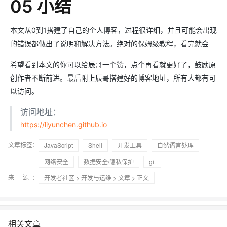
05 小结
本文从0到1搭建了自己的个人博客，过程很详细，并且可能会出现
的错误都做出了说明和解决方法。绝对的保姆级教程，看完就会
希望看到本文的你可以给辰哥一个赞，点个再看就更好了，鼓励原
创作者不断前进。最后附上辰哥搭建好的博客地址，所有人都有可
以访问。
访问地址：
https://liyunchen.github.io
文章标签：
JavaScript
Shell
开发工具
自然语言处理
网络安全
数据安全/隐私保护
git
来 源：
开发者社区
>
开发与运维
>
文章
> 正文
相关文章