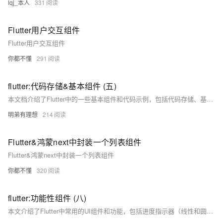
lqj_本人
331
Flutter用户交互组件
Flutter用户交互组件
你都不懂
291
flutter:代码存储&基本组件 (五)
本文档介绍了Flutter中的一些基本组件和代码示例，包括代码存储、基本组件如AppBar的简单使用、可滑动切换的标签栏、TextField的多种用法（如简单使用、登录页面、文本控制器的监听与使用、修饰等），以及如何实现点击空白区域隐藏键盘等功能。通过这些示例，开发者可以快速掌握在Flutter应用中实现常见UI元素的方法。
明弟有理想
214
Flutter&鸿蒙next中封装一个列表组件
Flutter&鸿蒙next中封装一个列表组件
你都不懂
320
flutter:功能性组件 (八)
本文介绍了Flutter中常用的UI组件和功能，包括进度指示器（线性和圆形）、下拉刷新、选项按钮（单选按钮、复选框、开关）、手势识别（GestureDetector、Ink和InkWell）以及提示和Offstage组件的使用方法和示例代码。这些组件和功能可以帮助开发者快速构建交互丰富的应用程序界面。