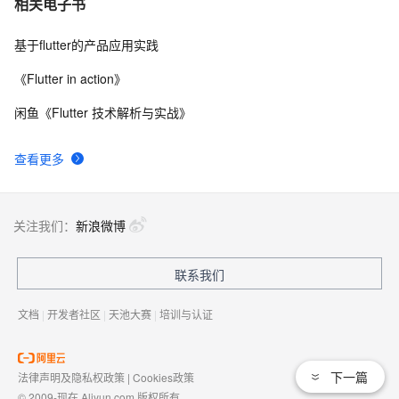
7
相关电子书
通信
基于flutter的产品应用实践
Flutter 组件（二）文本 与 输入框组件
5
8
《Flutter in action》
 Flutter 框架的缺点
5
9
闲鱼《Flutter 技术解析与实战》
【Flutter】Android、Flutter 折叠屏适配 ( 展开大屏 | 折
4
10
查看更多
叠主屏 | 折叠副屏 | 静态展示 | 动态热切换适配 | 拉伸布
局 | X 轴自适应适配 | 布局重构 )（一）
关注我们：
新浪微博
联系我们
文档
|
开发者社区
|
天池大赛
|
培训与认证
下一篇
法律声明及隐私权政策
|
Cookies政策
© 2009-现在 Aliyun.com 版权所有