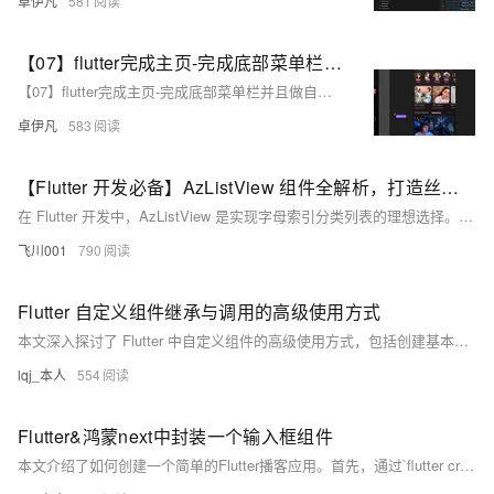
卓伊凡
581
【07】flutter完成主页-完成底部菜单栏并且做自定义组件-完整短视频仿抖音上下滑动页面-开发完整的社交APP-前端客户端开发+数据联调|以优雅草商业项目为例做开发-flutter开发-全流程-商业应用级实战开发-优雅草央千澈
【07】flutter完成主页-完成底部菜单栏并且做自定义组件-完整短视频仿抖音上下滑动页面-开发完整的社交APP-前端客户端开发+数据联调|以优雅草商业项目为例做开发-flutter开发-全流程-商业应用级实战开发-优雅草央千澈
卓伊凡
583
【Flutter 开发必备】AzListView 组件全解析，打造丝滑索引列表！
在 Flutter 开发中，AzListView 是实现字母索引分类列表的理想选择。它支持 A-Z 快速跳转、悬浮分组标题、自定义 UI 和高效性能，适用于通讯录、城市选择等场景。本文将详细解析 AzListView 的核心参数和实战示例，助你轻松实现流畅的索引列表。
飞川001
790
Flutter 自定义组件继承与调用的高级使用方式
本文深入探讨了 Flutter 中自定义组件的高级使用方式，包括创建基本自定义组件、继承现有组件、使用 Mixins 和组合模式等。通过这些方法，您可以构建灵活、可重用且易于维护的 UI 组件，从而提升开发效率和代码质量。
lqj_本人
554
Flutter&鸿蒙next中封装一个输入框组件
本文介绍了如何创建一个简单的Flutter播客应用。首先，通过`flutter create`命令创建项目；接着，在`lib`目录下封装一个自定义输入框组件`CustomInput`；然后，在主应用文件`main.dart`中使用该输入框组件，实现简单的UI布局和功能；最后，通过`flutter run`启动应用。本文还提供了后续扩展建议，如状态管理、网络请求和UI优化。