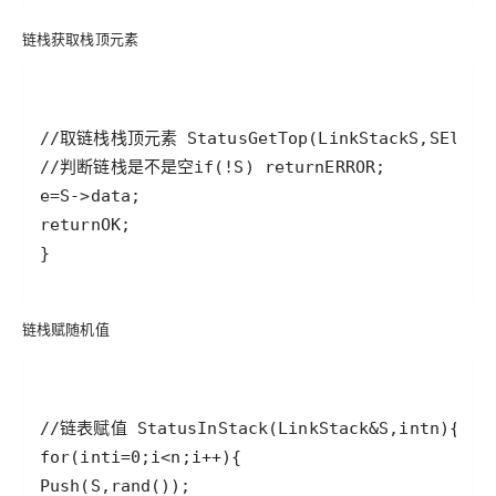
链栈获取栈顶元素
//取链栈栈顶元素 
Status
GetTop
(
LinkStack
S
,
SElemT
//判断链栈是不是空
if
(
!
S
) 
return
ERROR
e
=
S
->
data
return
OK
链栈赋随机值
//链表赋值 
Status
InStack
(
LinkStack
&
S
,
int
n
for
(
int
i
=
0
;
i
<
n
;
i
++
Push
(
S
,
rand