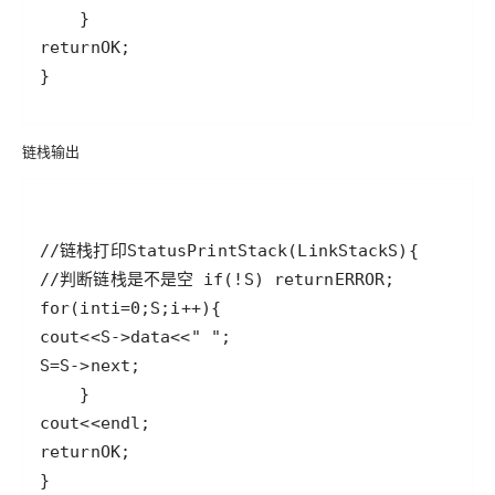
return
OK
链栈输出
//链栈打印
Status
PrintStack
(
LinkStack
S
//判断链栈是不是空 
if
(
!
S
) 
return
ERROR
for
(
int
i
=
0
;
S
;
i
++
cout
<<
S
->
data
<<
" "
S
=
S
->
next
cout
<<
endl
return
OK