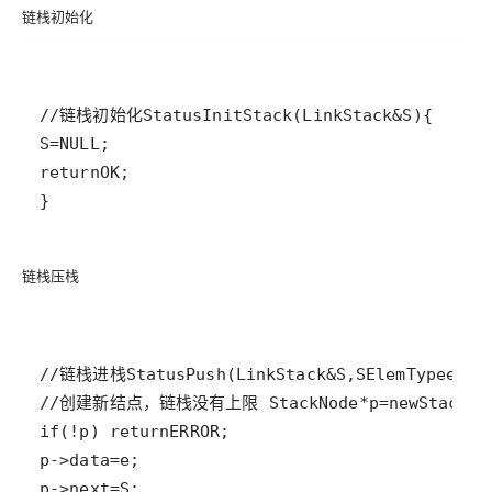
链栈初始化
//链栈初始化
Status
InitStack
(
LinkStack
&
S
S
=
NULL
return
OK
链栈压栈
//链栈进栈
Status
Push
(
LinkStack
&
S
,
SElemType
e
//创建新结点，链栈没有上限 
StackNode
*
p
=
new
StackNo
if
(
!
p
) 
return
ERROR
p
->
data
=
e
p
->
next
=
S