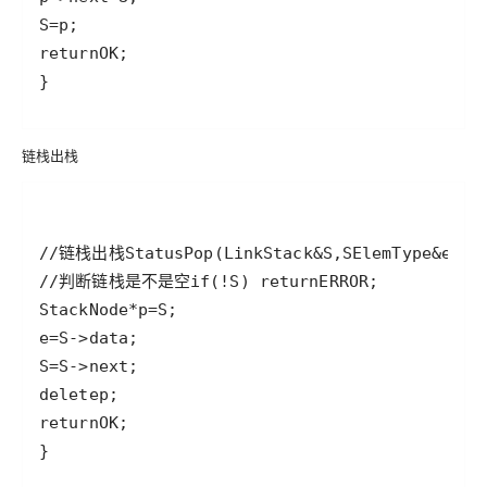
S
=
p
return
OK
链栈出栈
//链栈出栈
Status
Pop
(
LinkStack
&
S
,
SElemType
&
e
//判断链栈是不是空
if
(
!
S
) 
return
ERROR
StackNode
*
p
=
S
e
=
S
->
data
S
=
S
->
next
delete
p
return
OK