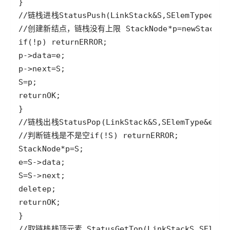
//链栈进栈
Status
Push
(
LinkStack
&
S
,
SElemType
e
//创建新结点，链栈没有上限 
StackNode
*
p
=
new
StackNo
if
(
!
p
) 
return
ERROR
p
->
data
=
e
p
->
next
=
S
S
=
p
return
OK
//链栈出栈
Status
Pop
(
LinkStack
&
S
,
SElemType
&
e
//判断链栈是不是空
if
(
!
S
) 
return
ERROR
StackNode
*
p
=
S
e
=
S
->
data
S
=
S
->
next
delete
p
return
OK
//取链栈栈顶元素 
Status
GetTop
(
LinkStack
S
,
SElemT