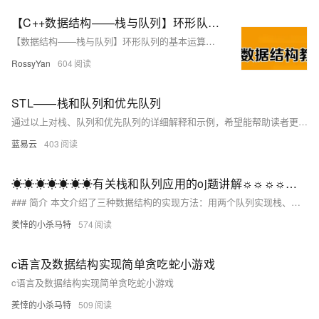
【C++数据结构——栈与队列】环形队列的基本运算（头歌实践教学平台习题）【合集】
【数据结构——栈与队列】环形队列的基本运算（头歌实践教学平台习题）【合集】初始化队列、销毁队列、判断队列是否为空、进队列、出队列等。本关任务：编写一个程序实现环形队列的基本运算。(6)出队列序列:yzopq2*(5)依次进队列元素:opq2*(6)出队列序列:bcdef。(2)依次进队列元素:abc。(5)依次进队列元素:def。(2)依次进队列元素:xyz。开始你的任务吧，祝你成功！(4)出队一个元素a。(4)出队一个元素x。
RossyYan
604
STL——栈和队列和优先队列
通过以上对栈、队列和优先队列的详细解释和示例，希望能帮助读者更好地理解和应用这些重要的数据结构。
蓝易云
403
☀☀☀☀☀☀☀有关栈和队列应用的oj题讲解☼☼☼☼☼☼☼
### 简介 本文介绍了三种数据结构的实现方法：用两个队列实现栈、用两个栈实现队列以及设计循环队列。具体思路如下： 1. **用两个队列实现栈**： - 插入元素时，选择非空队列进行插入。 - 移除栈顶元素时，将非空队列中的元素依次转移到另一个队列，直到只剩下一个元素，然后弹出该元素。 - 判空条件为两个队列均为空。 2. **用两个栈实现队列**： - 插入元素时，选择非空栈进行插入。 - 移除队首元素时，将非空栈中的元素依次转移到另一个栈，再将这些元素重新放回原栈以保持顺序。 - 判空条件为两个栈均为空。
羑悻的小杀马特
574
c语言及数据结构实现简单贪吃蛇小游戏
c语言及数据结构实现简单贪吃蛇小游戏
羑悻的小杀马特
509