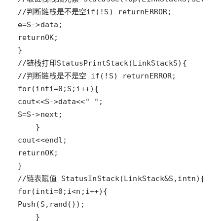
//判断链栈是不是空
if
(
!
S
) 
return
ERROR
e
=
S
->
data
return
OK
//链栈打印
Status
PrintStack
(
LinkStack
S
//判断链栈是不是空 
if
(
!
S
) 
return
ERROR
for
(
int
i
=
0
;
S
;
i
++
cout
<<
S
->
data
<<
" "
S
=
S
->
next
cout
<<
endl
return
OK
//链表赋值 
Status
InStack
(
LinkStack
&
S
,
int
n
for
(
int
i
=
0
;
i
<
n
;
i
++
Push
(
S
,
rand