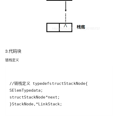
3.代码块
链栈定义
//链栈定义 
typedef
struct
StackNode
SElemType
data
struct
StackNode
*
next
}
StackNode
,
*
LinkStack