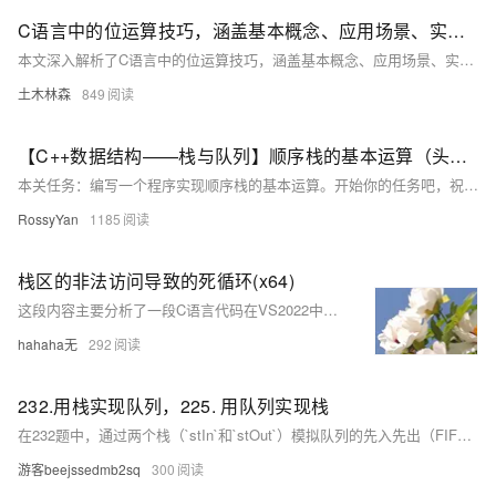
C语言中的位运算技巧，涵盖基本概念、应用场景、实用技巧及示例代码，并讨论了位运算的性能优势及其与其他数据结构和算法的结合
本文深入解析了C语言中的位运算技巧，涵盖基本概念、应用场景、实用技巧及示例代码，并讨论了位运算的性能优势及其与其他数据结构和算法的结合，旨在帮助读者掌握这一高效的数据处理方法。
土木林森
849
【C++数据结构——栈与队列】顺序栈的基本运算（头歌实践教学平台习题）【合集】
本关任务：编写一个程序实现顺序栈的基本运算。开始你的任务吧，祝你成功！​ 相关知识 初始化栈 销毁栈 判断栈是否为空 进栈 出栈 取栈顶元素 1.初始化栈 概念：初始化栈是为栈的使用做准备，包括分配内存空间（如果是动态分配）和设置栈的初始状态。栈有顺序栈和链式栈两种常见形式。对于顺序栈，通常需要定义一个数组来存储栈元素，并设置一个变量来记录栈顶位置；对于链式栈，需要定义节点结构，包含数据域和指针域，同时初始化栈顶指针。 示例（顺序栈）： 以下是一个简单的顺序栈初始化示例，假设用C语言实现，栈中存储
RossyYan
1185
栈区的非法访问导致的死循环(x64)
这段内容主要分析了一段C语言代码在VS2022中形成死循环的原因，涉及栈区内存布局和数组越界问题。代码中`arr[15]`越界访问，修改了变量`i`的值，导致`for`循环条件始终为真，形成死循环。原因是VS2022栈区从低地址到高地址分配内存，`arr`数组与`i`相邻，`arr[15]`恰好覆盖`i`的地址。而在VS2019中，栈区先分配高地址再分配低地址，因此相同代码表现不同。这说明编译器对栈区内存分配顺序的实现差异会导致程序行为不一致，需避免数组越界以确保代码健壮性。
hahaha无
292
232.用栈实现队列，225. 用队列实现栈
在232题中，通过两个栈（`stIn`和`stOut`）模拟队列的先入先出（FIFO）行为。`push`操作将元素压入`stIn`，`pop`和`peek`操作则通过将`stIn`的元素转移到`stOut`来实现队列的顺序访问。 225题则是利用单个队列（`que`）模拟栈的后入先出（LIFO）特性。通过多次调整队列头部元素的位置，确保弹出顺序符合栈的要求。`top`操作直接返回队列尾部元素，`empty`判断队列是否为空。 两题均仅使用基础数据结构操作，展示了栈与队列之间的转换逻辑。
游客beejssedmb2sq
300