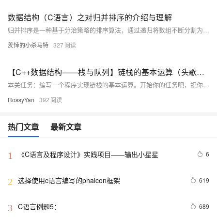
数据结构（C语言）之对归并排序的介绍与理解
归并排序是一种基于分治策略的排序算法，通过递归将数组不断分割为子数组，直到每个子数组仅剩一个元素，再逐步合并这些有序的子数组以得到最终的有序数组。递归版本中，每次分割区间为[left, mid]和[mid+1, right]，确保每两个区间内数据有序后进行合并。非递归版本则通过逐步增加gap值（初始为1），先对单个元素排序，再逐步扩大到更大的区间进行合并，直至整个数组有序。归并排序的时间复杂度为O(n*logn)，空间复杂度为O(n)，且具有稳定性，适用于普通排序及大文件排序场景。
羑悻的小杀马特
327
【C++数据结构——栈与队列】链栈的基本运算（头歌实践教学平台习题）【合集】
本关任务：编写一个程序实现链栈的基本运算。开始你的任务吧，祝你成功！​ 相关知识 初始化栈 销毁栈 判断栈是否为空 进栈 出栈 取栈顶元素 初始化栈 概念：初始化栈是为栈的使用做准备，包括分配内存空间（如果是动态分配）和设置栈的初始状态。栈有顺序栈和链式栈两种常见形式。对于顺序栈，通常需要定义一个数组来存储栈元素，并设置一个变量来记录栈顶位置；对于链式栈，需要定义节点结构，包含数据域和指针域，同时初始化栈顶指针。 示例（顺序栈）： 以下是一个简单的顺序栈初始化示例，假设用C语言实现，栈中存储整数，最大
RossyYan
392
热门文章
最新文章
《C语言及程序设计》实践项目——输出小星星
6
1
选择使用c语言编写的phalcon框架
619
2
C语言例题5：
689
3