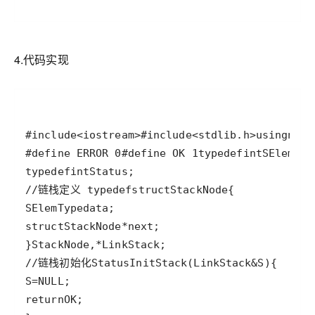
4.代码实现
#include<iostream>
#include<stdlib.h>
using
name
#define ERROR 0
#define OK 1
typedef
int
SElemTyp
typedef
int
Status
//链栈定义 
typedef
struct
StackNode
SElemType
data
struct
StackNode
*
next
}
StackNode
,
*
LinkStack
//链栈初始化
Status
InitStack
(
LinkStack
&
S
S
=
NULL
return
OK