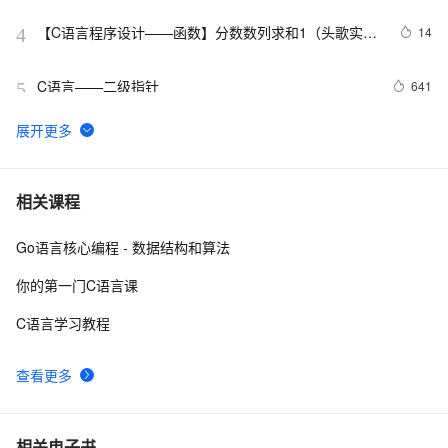
【C语言程序设计——函数】分数数列求和1（头歌实践
14
4
教学平台习题）【合集】
C语言——二级指针
641
5
C语言程序设计核心详解 第二章:数据与数据类型 4种常
12
6
量详解 常见表达式详解
C与C++《精通Unix下C语言与项目实践》读书笔记（8）
4
7
相关课程
Go语言核心编程 - 数据结构和算法
C语言杂谈——静态函数
5
8
你的第一门C语言课
【C语言基础篇】scanf（）函数详解
8
9
C语言学习教程
C语言第三十五弹---打印九九乘法表
10
10
查看更多
相关电子书