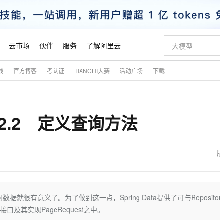
云市场
伙伴
服务
了解阿里云
践
官方博客
考认证
TIANCHI大赛
活动广场
下载
AI 特惠
数据与 API
成为产品伙伴
企业增值服务
最佳实践
价格计算器
AI 场景体
基础软件
产品伙伴合
阿里云认证
市场活动
配置报价
大模型
自助选配和估算价格
新方式
睿译宝，AI翻译排版一步到位
智启 AI 普惠权益
产品生态集成认证中心
企业支持计划
云上春晚
域名与网站
千问官方 MaaS 平台，为开发者和 Agent 而生，新用户赠送 1 亿 + tokens 额度
Qwen Aud
AI Coding
阿里云Maa
2026 阿里云
云服务器 E
为企业打
数据集
Windows
大模型认证
模型
NEW
NEW
——2.2 定义查询方法
交付可用成果
值低价云产品抢先购
上传文档即自动完成翻译和格式还原
至高享 1亿+免费 tokens，加速 Al 应用落地
提供智能易用的域名与建站服务
智能编程，一键
安全可靠、
产品生态伙伴
专家技术服务
云上奥运之旅
弹性计算合作
阿里云中企出
手机三要素
宝塔 Linux
全部认证
价格优势
有专属领域专家
GLM-5.2：长任务时代开源旗舰模型
阿里云 OPC 创新助力计划
千问大模型
即刻拥有 DeepS
AI 电商营销
对象存储 O
大模型
产品生态伙伴工作台
企业增值服务台
云栖战略参考
云存储合作计
云栖大会
身份实名认证
CentOS
训练营
推动算力普惠，释放技术红利
最高返9万
多领域专家智能体,一键组建 AI 虚拟交付团队
快速构建应用程序和网站，即刻迈出上云第一步
至高百万元 Token 补贴，加速一人公司成长
多元化、高性能、安全可靠的大模型服务
真正可用的 1M 上下文,一次完成代码全链路开发
轻松解锁专属 Dee
从图文生成到
云上的中国
数据库合作计
活动全景
短信
Docker
图片和
站式影视创作平台
Hermes Agent，打造自进化智能体
Token Plan 模型订阅计划
数字证书管理服务（原SSL证书）
5 分钟轻松部署
AI 广告创作
无影云电脑
企业成长
NEW
信息公告
看见新力量
云网络合作计
OCR 文字识别
JAVA
证享300元代金券
可视化编排打通从文字构思到成片全链路闭环
全托管，含MySQL、PostgreSQL、SQL Server、MariaDB多引擎
自主进化，持久记忆，越用越聪明
Qwen3.8-Max 首发尝鲜，限时加量 10 倍，夜间低至2折
实现全站HTTPS，呈现可信的WEB访问
图文、视频一
随时随地安
魔搭 Mode
Kimi-K3
HappyHors
NEW
loud
服务实践
官网公告
金融模力时刻
Salesforce O
版
发票查验
全能环境
Claude Code + GStack 打造工程团队
千问办公，限时限量积分加倍
Qoder
低代码高效构
AI 建站
短信服务
有意义了。为了做到这一点，Spring Data提供了可与Repositor
型
NEW
作计划
Kimi 最新旗舰模型，长程编程与推理利器
让文字生成流
计划
创新中心
魔搭 ModelSc
健康状态
理服务
让AI从“聊天伙伴”进化为能干活的“数字员工”
安装技能 GStack，拥有专属 AI 工程团队
你的AI工作搭子，覆盖日常办公高频场景
面向真实软件的智能体编程平台
0 代码专业建
口及其实现PageRequest之中。
客户案例
天气预报查询
操作系统
态合作计划