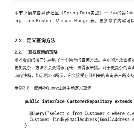
存储
天池大赛
Qwen3.7-Plus
云解析DNS
解决方案免费试用 新老
电子合同
最高领取价值200元试用
能看、能想、能动手的多模
安全
网络与CDN
本节书摘来自异步社区《Spring Data实战》一书中的第2章，第2.2节，
AI 算法大赛
畅捷通
erg , Jon Brisbin , Michael Hunger著，更多
大数据开发治理平台 Data
AI 产品 免费试用
网络
安全
云开发大赛
Qwen3-VL-Plus
Tableau 订阅
1亿+ 大模型 tokens 和 
可观测
入门学习赛
中间件
AI空中课堂在线直播课
2.2 定义查询方法
云防火墙
140+云产品 免费试用
上云与迁云
云原生的云上边界网络安全
产品新客免费试用，最长1
数据库
2.2.1 查找查询的策略
生态解决方案
大模型服务
企业出海
大模型ACA认证体验
刚才看到的接口只声明了一个简单的查询方法。声明的方法会被
大数据计算
助力企业全员 AI 认知与能
行业生态解决方案
更加复杂，方法名会变得很冗长，显得很笨拙。对于更复杂的查
千问AI平台-Token Plan
政企业务
媒体服务
uery注解，如示例2-8所示，它会接受存储相关的查询语言所
开发者生态解决方案
企业服务与云通信
示例2-8 使用@Query注解手动定义查询
千问AI平台-模型体验
AI 开发和 AI 应用解决
在线体验全尺寸、多种模态
域名与网站
Happy 系列大模型
终端用户计算
Serverless
开发工具