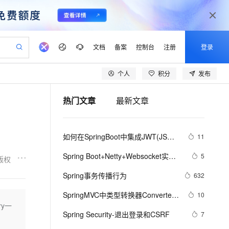
文档
备案
控制台
注册
登录
个人
积分
发布
验
作计划
器
AI 活动
专业服务
服务伙伴合作计划
开发者社区
加入我们
产品动态
服务平台百炼
阿里云 OPC 创新助力计划
热门文章
最新文章
一站式生成采购清单，支持单品或批量购买
io：打造专属 AI 语音助手
S产品伙伴计划（繁花）
峰会
CS
造的大模型服务与应用开发平台
一句话生成原生可编辑精美 PPT 文稿
AI 生产力先锋
Al MaaS 服务伙伴赋能合作
域名
博文
Careers
至高可申请百万元
Qwen3.8-Max 模型上线
开启高性价比 AI 编程新体验
弹性可伸缩的云计算服务
Qwen-Audio-3.0-Realtime 端到端实时语音角色扮演
输入一句话想法, 轻松生成专业的 PPT
先锋实践拓展 AI 生产力的边界
Token 补贴，五大权
计划
海大会
伙伴信用分合作计划
商标
问答
社会招聘
如何在SpringBoot中集成JWT(JSON 
11
益加速 OPC 成功
eek-V4-Pro
SS
一键部署幻兽帕鲁游戏服务器
飞天发布时刻
HOT
Open Search 向量检索版支
划
备案
电子书
校园招聘
Web Token)鉴权
pSeek-V4-Pro
视频创作，一键激活电商全链路生产力
稳定、安全、高性价比、高性能的云存储服务
一键购买专属联机服务器，轻松开启游戏
所见，即是所愿
持视频检索 Pipeline 功能
更多支持
Spring Boot+Netty+Websocket实现
5
版权
划
公司注册
镜像站
视频生成
语音识别与合成
后台向前端推送信息
专属 QwenPaw
漫剧工坊：一站式动画创作平台
AI 实训营
HOT
应用身份服务 (IDaaS)
Spring事务传播行为
632
合作伙伴培训与认证
划
上云迁移
站生成，高效打造优质广告素材
全接入的云上超级电脑
从聊天伙伴进化为能主动干活的本地数字员工
快速生产连贯的高质量长漫剧
从基础到进阶，Agent 创客手把手教你
OpenClaw 管理能力上线
lScope
我要反馈
e-1.1-T2V
Qwen3-TTS-Flash
SpringMVC中类型转换器Converter
10
查询合作伙伴
n Alibaba Cloud ISV 合作
代维服务
建企业门户网站
10 分钟搭建微信、支付宝小程序
y一
MaxCompute MaxFrame 提
＜S,T＞详解
畅细腻的高质量视频
离线语音合成大模型，多语言方言自适应，低延迟高稳定
创新加速
Spring Security-退出登录和CSRF 
ope
登录合作伙伴管理后台
7
我要建议
站，无忧落地极速上线
以可视化方式快速构建移动和 PC 门户网站
国内短信简单易用，安全可靠，秒级触达，全球覆盖200+国家和地区。
高效部署网站，快速应用到小程序
供自动弹性内存功能