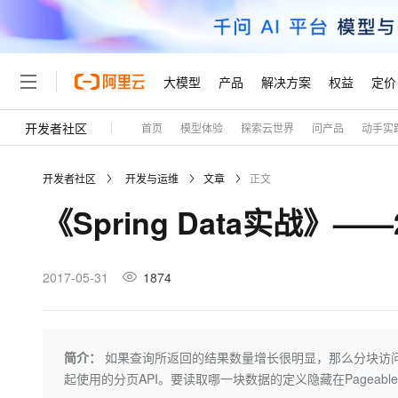
大模型
产品
解决方案
权益
定价
开发者社区
首页
模型体验
探索云世界
问产品
动手实
大模型
产品
解决方案
权益
定价
云市场
伙伴
服务
了解阿里云
精选产品
精选解决方案
普惠上云
产品定价
精选商城
成为销售伙伴
售前咨询
为什么选择阿里云
千问AI平台
开发者社区
开发与运维
文章
正文
了解云产品的定价详情
大模型服务平台百炼
千问办公，解锁你的工作
普惠上云 官方力荐
分销伙伴
在线服务
网站建设
什么是云计算
大
《Spring Data实战》
大模型服务与应用平台
企业级Agent产品，直接
云服务器38元/年起，超
咨询伙伴
多端小程序
技术领先
云上成本管理
售后服务
轻量应用服务器
Agency Agents：拥
官方推荐返现计划
大模型
精选产品
精选解决方案
Salesforce 国际版订阅
稳定可靠
管理和优化成本
推荐新用户得奖励，单订单
销售伙伴合作计划
2017-05-31
1874
自助服务
友盟天域
安全合规
人工智能与机器学习
AI
文本生成
云数据库 RDS
HappyHorse 打造一
云工开物
无影生态合作计划
在线服务
观测云
分析师报告
高校专属算力普惠，学生认
计算
互联网应用开发
Qwen3.8-Max
HOT
Salesforce On Alibaba C
工单服务
Tuya 物联网平台阿里云
研究报告与白皮书
人工智能平台 PAI
快速拥有专属 OpenClaw
简介：
如果查询所返回的结果数量增长很明显，那么分块访问数据就很
大模
Consulting Partner 合
大数据
容器
智能体时代全能旗舰模型
免费试用
短信专区
一站式AI开发、训练和推
起使用的分页API。要读取哪一块数据的定义隐藏在Pageable接
蓝凌 OA
AI 大模型销售与服务生
现代化应用