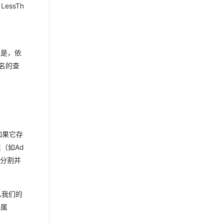
ssTh
但是，依
法名的查
如果它存
（如Ad
的分割并
么我们的
e属