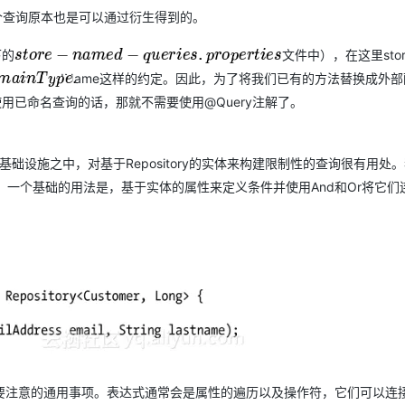
个查询原本也是可以通过衍生得到的。
AI 应用
10分钟微调：让0.6B模型媲美235B模
多模态数据信
下的
st
文
件
中
）
，
在
这
里
s
t
o
r
e
−
n
a
m
e
d
−
q
u
e
r
i
e
s
.
p
r
o
p
e
r
t
i
e
s
文
件
中
）
，
在
这
里
型
依托云原生高可用架构,实现Dify私有化部署
methodName这样的约定。因此，为了将我们已有的方法替换成外
m
a
i
n
T
y
p
e
.
用1%尺寸在特定领域达到大模型90%以上效果
s。如果是使用已命名查询的话，那就不需要使用@Query注解了。
一个 AI 助手
超强辅助，Bol
即刻拥有 DeepSeek-R1 满血版
在企业官网、通讯软件中为客户提供 AI 客服
多种方案随心选，轻松解锁专属 DeepSeek
tory的基础设施之中，对基于Repository的实体来构建限制性的查询很有用处
的部分。一个基础的用法是，基于实体的属性来定义条件并使用And和Or将它们
要注意的通用事项。表达式通常会是属性的遍历以及操作符，它们可以连