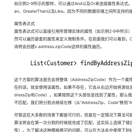
如示例2-9所示的那样，可以通过And以及Or来连接属性表达式。
an、GreaterThan以及Like。因为不同的数据存储之间所
属性表达式
属性表达式可以直接引用所管理实体的属性（如示例2-9中所示
然可以遍历嵌套的属性来定义限制条件。在前面我们可以看到，Cust
询将会创建x.address.zipCode这样的属性遍历。
这个方案的算法首先会将整体（AddressZipCode）作为
在的话，就会使用该属性。如果不存在，它会从右边开始将源信息
dressZip和Code）。如果按照这个头部信息找到了属性，
不匹配，我们将分割点继续左移（从“AddressZip、Code”移到“Add
尽管这在大多数的场景下都是可行的，但是在一定情况下算法可能会选择
算法将会在第一次分割的时候就完成了匹配，这实际上选择了错误的属
性）。为了解决这种模棱两可的问题，可以在方法名中使用下划