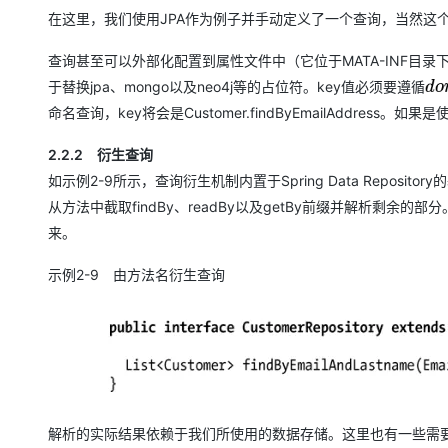
大模型解决方案
在这里，我们使用JPA作为例子并手动定义了一个查询，当然这
迁移与运维管理
快速部署 Dify，高效搭建 
查询甚至可以外部化配置到属性文件中（它位于MATA-INF目录
专有云
于替换jpa、mongo以及neo4j等的占位符。key值必须要遵循
d
o
命名查询，key将会是Customer.findByEmailAddres
10 分钟在聊天系统中增加
2.2.2 衍生查询
如示例2-9所示，查询衍生机制内置于Spring Data Reposi
从方法中截取findBy、readBy以及getBy前缀并解析剩余
来。
示例2-9 由方法名衍生查询
解析的实际结果依赖于我们所使用的数据存储。这里也有一些需