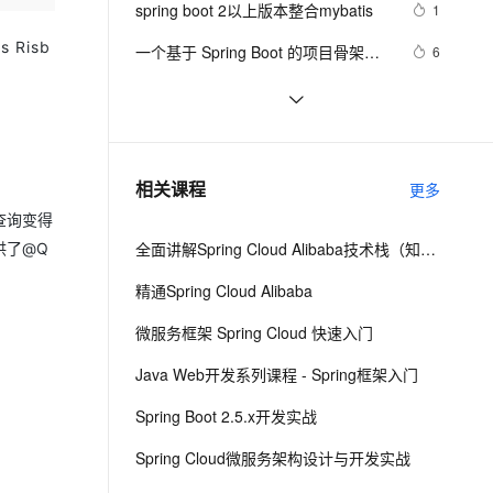
安全
spring boot 2以上版本整合mybatis
我要投诉
e-1.1-I2V
Cosyvoice-V3-Flash
1
PolarDB
上云场景组合购
Milvus 弹性伸缩功能新增节
伴
漫剧创作，剧本、分镜、视频高效生成
100%兼容MySQL、PostgreSQL，兼容Oracle，支持集中和分布式
覆盖90%+业务场景，专享组合折扣价
点支持范围
畅自然，细节丰富
高表现力语音合成大模型，语音克隆听感自然
 Risb
VPN
一个基于 Spring Boot 的项目骨架，
6
少造轮子！ 
ernetes 版 ACK
云聚AI 严选权益
AI 原生数据库服务发布
SSL 证书
使用Spring缓存的简单Demo
774
2V
Fun-ASR
，一键激活高效办公新体验
理容器应用的 K8s 服务
精选AI产品，从模型到应用全链提效
Agent 数据网关
文戏情感细腻自然，动作戏激烈拳拳到肉，实现更强表演能力
支持中英文自由切换，具备更强的噪声鲁棒性
堡垒机
对ORM的支持 之 8.4 集成JPA ——
569
AI 用量加速计划
云原生数据库 PolarDB
跟我学spring3
防火墙
、识别商机，让客服更高效、服务更出色。
使用Spring Cloud Stream集成消息中
新老同享，达量后返
Agentic Database 发布
7
相关课程
更多
间件
主机安全
应用
查询变得
全面讲解Spring Cloud Alibaba技术栈（知识精讲+项目实战）第二阶段
供了@Q
千问办公
NEW
AI 应用及服务市场
的智能体编程平台
一站式AI生产力平台
精通Spring Cloud Alibaba
AI 应用
伶鹊
微服务框架 Spring Cloud 快速入门
企业级人与Agent协作平台，接入和调度多个数字员工
智能客服平台，对话机器人、对话分析、智能外呼
大模型
Java Web开发系列课程 - Spring框架入门
大模型服务平台百炼 - 全妙
自然语言处理
Spring Boot 2.5.x开发实战
应用创作平台
多模态内容创作工具，已接入 DeepSeek
数据标注
Spring Cloud微服务架构设计与开发实战
机器学习