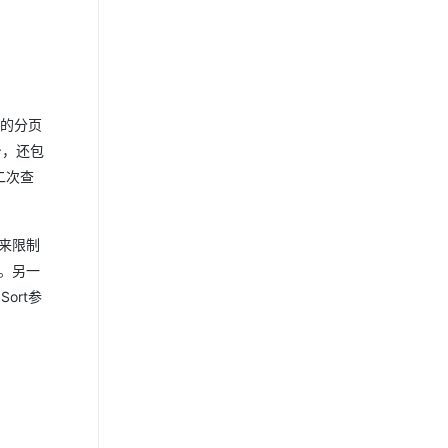
用的分页
身，还包
二次查
用来限制
。另一
ort参