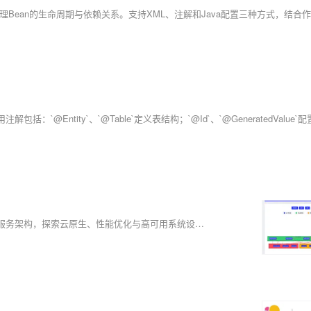
🌟蒋星熠Jaxonic，技术宇宙中的星际旅人。深耕Spring Boot 3.x与微服务架构，探索云原生、性能优化与高可用系统设计。以代码为笔，在二进制星河中谱写极客诗篇。关注我，共赴技术星辰大海！（238字）