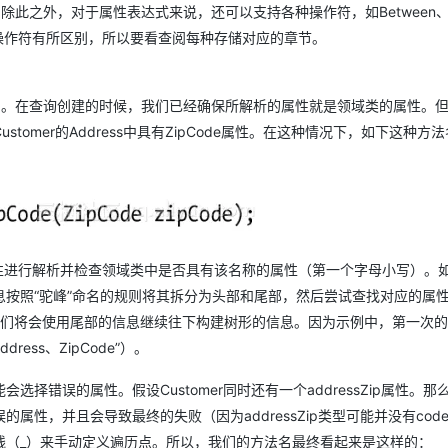
除此之外，对于属性表达式来说，还可以支持各种操作符，如Between、Le
支持的操作符有所区别，所以要看查阅每种存储对应的章节。
）。在查询创建的时候，我们已经确保所解析的属性就是领域类的属性。
omer的Address中具有ZipCode属性。在这种情况下，如下这种方
一个属性进行解析并检查领域类中是否具有该名称的属性（第一个字母小写）。
按照“驼峰”命名的规则将其拆分为头部和尾部，然后尝试查找对应的属性
那么我们将会使用尾部的信息继续往下构建树形的信息。因为示例中，第一次
ress、ZipCode”）。
错误的属性。假设Customer同时还有一个addressZip属性。那
性，并且会导致最终的失败（因为addressZip类型可能并没有cod
线（_）来手动定义遍历点。所以，我们的方法名最终看起来是这样的：