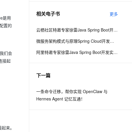
相关电子书
更多
息提取
与 AI 智能体进行实时音视频通话
ore是用
从文本、图片、视频中提取结构化的属性信息
构建支持视频理解的 AI 音视频实时通话应用
部配置的
云栖社区特邀专家徐雷Java Spring Boot开发实战系列课程（第20讲）：经典面试题与阿里等名企内部招聘求职面试技巧
t.diy 一步搞定创意建站
构建大模型应用的安全防护体系
微服务架构模式与原理Spring Cloud开发实战
通过自然语言交互简化开发流程,全栈开发支持
通过阿里云安全产品对 AI 应用进行安全防护
阿里特邀专家徐雷Java Spring Boot开发实战系列课程（第18讲）：制作Java Docker镜像与推送到DockerHub和阿里云Docker仓库
。我们会
连接起
下一篇
一条命令迁移，帮你实现 OpenClaw 与
Hermes Agent 记忆互通！
接起来。