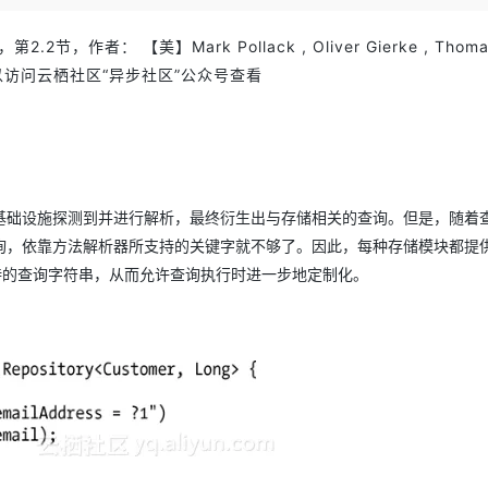
Deepseek-v4-pro
HappyHors
同享
万小智 AI 建站低至 15元/月
Qoder CN
AI 短剧/漫剧
云原生数据库 
快递物流查询
WordPress
成为服务伙
高校合作
点，立即开启云上创新
覆盖公网/内网、递归/权威、移动APP等全场景解析服务
送.CN域名，送备案服务码
基于千问大模型等，支持代码智能生成、研发智能问答
AI助力短剧
态智能体模型
旗舰 MoE 大模型，百万上下文与顶尖推理能力
图生视频，流
作者： 【美】Mark Pollack , Oliver Gierke , Thomas
Ubuntu
服务生态伙伴
章节内容可以访问云栖社区“异步社区”公众号查看
云工开物
企业应用
Works
Night Plan 支持 Qwen 3.8-Max
云原生大数据计算服务 MaxCompute
AI 办公
容器服务 Kub
NEW
GLM-5.2
Wan2.7-T
Red Hat
30+ 款产品免费体验
Data Agent 驱动的一站式 Data+AI 开发治理平台
夜间 5 折，Qwen/Meoo/TokenPlan 客户专享
面向分析的企业级SaaS模式云数据仓库
AI智能应用
提供一站式管
科研合作
视觉 Coding、空间感知、多模态思考等全面升级
1M上下文，专为长程任务能力而生
ERP
堂（旗舰版）
SUSE
智能客服
CRM
防护产品
2个月
自动承接线索
建站小程序
OA 办公系统
AI 应用构建
大模型原生
基础设施探测到并进行解析，最终衍生出与存储相关的查询。但是，随着
力提升
财税管理
模板建站
询，依靠方法解析器所支持的关键字就不够了。因此，每种存储模块都提
Qoder
大模型服务平台百炼-应用模版
HOT
NEW
支持的查询字符串，从而允许查询执行时进一步地定制化。
面向真实软件
个人版上线、团队版降价；千问3.8-Max首发发尝鲜
丰富多元化的应用模版和解决方案
400电话
定制建站
万有无界
大模型服务平台百炼-智能体
方案
广告营销
模板小程序
的模型效果
灵活可视化地构建企业级 Agent
定制小程序
秒悟
人工智能平台 PAI
APP 开发
云端极速 AI 
新一代 AI 视频生成模型，深度适配广告营销等场景
AI Native 的算法工程平台，一站式完成建模、训练、推理服务部署
建站系统