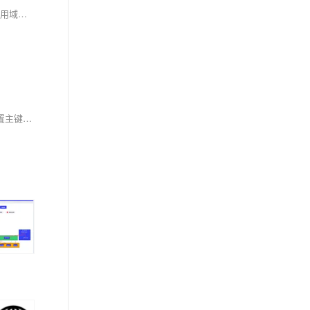
Spring IoC通过控制反转与依赖注入实现对象间的解耦，由容器统一管理Bean的生命周期与依赖关系。支持XML、注解和Java配置三种方式，结合作用域、条件化配置与循环依赖处理等机制，提升应用的可维护性与可测试性，是现代Java开发的核心基石。
Spring Data JPA通过注解简化数据库操作，实现实体与表的映射。常用注解包括：`@Entity`、`@Table`定义表结构；`@Id`、`@GeneratedValue`配置主键策略；`@Column`、`@Transient`控制字段映射；`@OneToOne`、`@OneToMany`等处理关联关系；`@Enumerated`、`@NamedQuery`支持枚举与命名查询。合理使用可提升开发效率与代码可维护性。（238字）