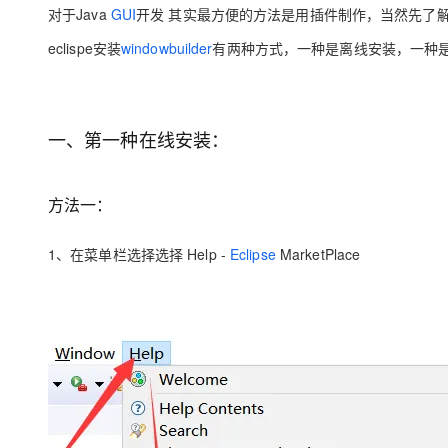
对于Java
GUI
开发 其实最方便的方法是用插件制作，当然先了
AI 产品 免费试用
网络
安全
云开发大赛
Qwen3-VL-Plus
Tableau 订阅
1亿+ 大模型 tokens 和 
eclispe安装
windowbuilder
有两种方式，一种是离线安装，一种
可观测
入门学习赛
中间件
AI空中课堂在线直播课
140+云产品 免费试用
上云与迁云
产品新客免费试用，最长1
数据库
生态解决方案
大模型服务
一、第一种在线安装：
企业出海
大模型ACA认证体验
大数据计算
助力企业全员 AI 认知与能
行业生态解决方案
千问AI平台-Token Plan
政企业务
媒体服务
开发者生态解决方案
方法一：
企业服务与云通信
千问AI平台-模型体验
AI 开发和 AI 应用解决
1、在菜单栏选择选择 Help -
Eclipse
MarketPlace
在线体验全尺寸、多种模态
域名与网站
Happy 系列大模型
终端用户计算
Serverless
开发工具
大模型解决方案
迁移与运维管理
快速部署 Dify，高效搭建 