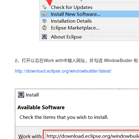
2、打开以后在Work with中输入网址，并勾选 WindowBuider 和
http://download.eclipse.org/windowbuilder/latest/