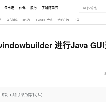
云市场
伙伴
服务
了解阿里云
践
官方博客
考认证
TIANCHI大赛
活动广场
下载
AI 特惠
数据与 API
成为产品伙伴
企业增值服务
最佳实践
价格计算器
AI 场景体
基础软件
产品伙伴合
阿里云认证
市场活动
配置报价
大模型
自助选配和估算价格
智启 AI 普惠权益
产品生态集成认证中心
企业支持计划
云上春晚
千问官方 MaaS 平台，为开发者和 Agent 而生，新用户赠送 1 亿 + tokens 额度
AI Coding
阿里云Maa
2026 阿里云
为企业打
数据集
Windows
大模型认证
ndowbuilder 进行Java GU
值低价云产品抢先购
至高享 1亿+免费 tokens，加速 Al 应用落地
智能编程，一键
产品生态伙伴
专家技术服务
云上奥运之旅
弹性计算合作
阿里云中企出
手机三要素
宝塔 Linux
全部认证
价格优势
阿里云 OPC 创新助力计划
AI 电商营销
产品生态伙伴工作台
企业增值服务台
云栖战略参考
云存储合作计
云栖大会
身份实名认证
CentOS
训练营
）
推动算力普惠，释放技术红利
最高返9万
至高百万元 Token 补贴，加速一人公司成长
从图文生成到
云上的中国
数据库合作计
活动全景
短信
Docker
图片和
Token Plan 模型订阅计划
AI 广告创作
企业成长
NEW
信息公告
看见新力量
云网络合作计
OCR 文字识别
JAVA
证享300元代金券
Qwen3.8-Max 首发尝鲜，限时加量 10 倍，夜间低至2折
图文、视频一
魔搭 Mode
Kimi-K3
HappyHors
NEW
loud
服务实践
官网公告
金融模力时刻
Salesforce O
版
发票查验
全能环境
千问办公，限时限量积分加倍
AI 建站
NEW
作计划
Kimi 最新旗舰模型，长程编程与推理利器
让文字生成流
计划
创新中心
魔搭 ModelSc
健康状态
你的AI工作搭子，覆盖日常办公高频场景
0 代码专业建
客户案例
天气预报查询
操作系统
态合作计划
Deepseek-v4-pro
HappyHors
ava GUI开发（插件安装的两种方法）
同享
万小智 AI 建站低至 15元/月
AI 短剧/漫剧
快递物流查询
WordPress
成为服务伙
高校合作
点，立即开启云上创新
送.CN域名，送备案服务码
AI助力短剧
态智能体模型
旗舰 MoE 大模型，百万上下文与顶尖推理能力
图生视频，流
Ubuntu