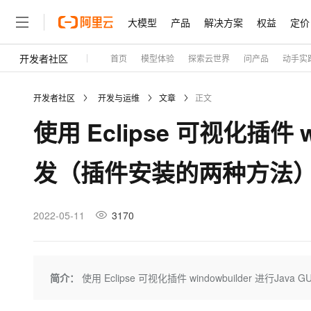
大模型
产品
解决方案
权益
定价
开发者社区
首页
模型体验
探索云世界
问产品
动手实
大模型
产品
解决方案
权益
定价
云市场
伙伴
服务
了解阿里云
精选产品
精选解决方案
普惠上云
产品定价
精选商城
成为销售伙伴
售前咨询
为什么选择阿里云
千问AI平台
开发者社区
开发与运维
文章
正文
了解云产品的定价详情
普惠上云 官方力荐
分销伙伴
在线服务
网站建设
什么是云计算
使用 Eclipse 可视化插件 wi
云服务器38元/年起，超
咨询伙伴
多端小程序
技术领先
云上成本管理
售后服务
官方推荐返现计划
大模型
精选产品
精选解决方案
Salesforce 国际版订阅
稳定可靠
发（插件安装的两种方法
管理和优化成本
推荐新用户得奖励，单订单
销售伙伴合作计划
自助服务
友盟天域
安全合规
人工智能与机器学习
AI
文本生成
云工开物
无影生态合作计划
在线服务
观测云
分析师报告
高校专属算力普惠，学生认
计算
互联网应用开发
2022-05-11
3170
Qwen3.8-Max
HOT
Salesforce On Alibaba C
工单服务
Tuya 物联网平台阿里云
研究报告与白皮书
Consulting Partner 合
大数据
容器
智能体时代全能旗舰模型
免费试用
短信专区
蓝凌 OA
AI 大模型销售与服务生
现代化应用
存储
天池大赛
Qwen3.7-Plus
简介：
使用 Eclipse 可视化插件 windowbuilder 进行J
解决方案免费试用 新老
电子合同
最高领取价值200元试用
能看、能想、能动手的多模
安全
网络与CDN
AI 算法大赛
畅捷通