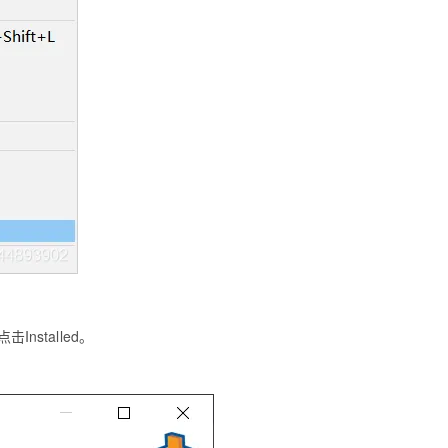
型
依托云原生高可用架构,实现Dify私有化部署
用1%尺寸在特定领域达到大模型90%以上效果
一个 AI 助手
超强辅助，Bol
即刻拥有 DeepSeek-R1 满血版
在企业官网、通讯软件中为客户提供 AI 客服
多种方案随心选，轻松解锁专属 DeepSeek
击Installed。