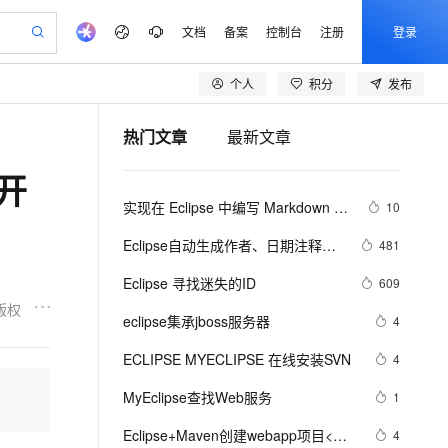
文档
备案
控制台
注册
登录
个人
积分
发布
验
作计划
器
AI 活动
专业服务
服务伙伴合作计划
开发者社区
加入我们
服务平台百炼
热门文章
最新文章
一站式生成采购清单，支持单品或批量购买
S产品伙伴计划（繁花）
峰会
造的大模型服务与应用开发平台
AI 生产力先锋
Al MaaS 服务伙伴赋能合作
域名
博文
Careers
I开
开启高性价比 AI 编程新体验
先锋实践拓展 AI 生产力的边界
计划
海大会
伙伴信用分合作计划
商标
问答
社会招聘
实现在 Eclipse 中编写 Markdown 文
10
飞天发布时刻
划
备案
电子书
校园招聘
件
视频创作，一键激活电商全链路生产力
所见，即是所愿
更多支持
Eclipse自动生成作者、日期注释功
481
划
公司注册
镜像站
视频生成
语音识别与合成
能设置
AI 实训营
Eclipse 寻找迷失的ID
609
合作伙伴培训与认证
划
上云迁移
站生成，高效打造优质广告素材
从基础到进阶，Agent 创客手把手教你
版权
lScope
我要反馈
e-1.1-T2V
Qwen3-TTS-Flash
eclipse集承jboss服务器
4
查询合作伙伴
n Alibaba Cloud ISV 合作
代维服务
畅细腻的高质量视频
离线语音合成大模型，多语言方言自适应，低延迟高稳定
创新加速
ECLIPSE MYECLIPSE 在线安装SVN
ope
登录合作伙伴管理后台
4
我要建议
站，无忧落地极速上线
安全
MyEclipse查找Web服务
我要投诉
e-1.1-I2V
Cosyvoice-V3-Flash
1
上云场景组合购
伴
漫剧创作，剧本、分镜、视频高效生成
覆盖90%+业务场景，专享组合折扣价
畅自然，细节丰富
高表现力语音合成大模型，语音克隆听感自然
VPN
Eclipse+Maven创建webapp项目<一> 
4