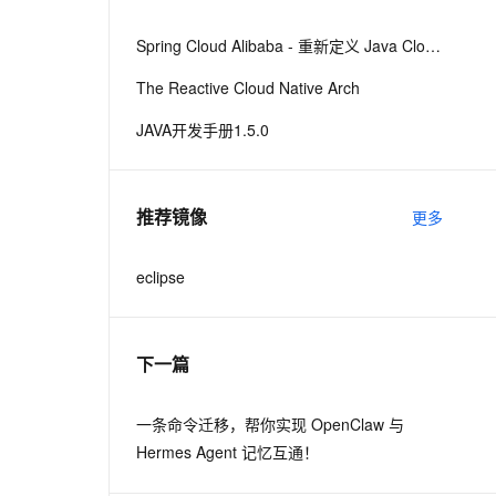
从文本、图片、视频中提取结构化的属性信息
构建支持视频理解的 AI 音视频实时通话应用
Spring Cloud Alibaba - 重新定义 Java Cloud-Native
t.diy 一步搞定创意建站
构建大模型应用的安全防护体系
The Reactive Cloud Native Arch
通过自然语言交互简化开发流程,全栈开发支持
通过阿里云安全产品对 AI 应用进行安全防护
JAVA开发手册1.5.0
推荐镜像
更多
eclipse
下一篇
一条命令迁移，帮你实现 OpenClaw 与
Hermes Agent 记忆互通！