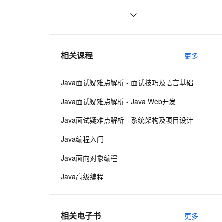
(转)
云聚AI 严选权益
SSL 证书
在eclipse中打开文件所在的目录
485
2V
Fun-ASR
，一键激活高效办公新体验
精选AI产品，从模型到应用全链提效
文戏情感细腻自然，动作戏激烈拳拳到肉，实现更强表演能力
支持中英文自由切换，具备更强的噪声鲁棒性
堡垒机
MyEclipse自动生成注释，编辑默认
637
AI 用量加速计划
注释模板
防火墙
、识别商机，让客服更高效、服务更出色。
Eclipse3.6.2+EclipseME1.7.9+WTK2.5.2
新老同享，达量后返
676
相关课程
更多
搭建J2ME开发环境
主机安全
应用
Java面试疑难点解析 - 面试技巧及语言基础
千问办公
NEW
AI 应用及服务市场
的智能体编程平台
一站式AI生产力平台
Java面试疑难点解析 - Java Web开发
AI 应用
伶鹊
Java面试疑难点解析 - 系统架构及项目设计
企业级人与Agent协作平台，接入和调度多个数字员工
智能客服平台，对话机器人、对话分析、智能外呼
大模型
Java编程入门
大模型服务平台百炼 - 全妙
自然语言处理
Java面向对象编程
应用创作平台
多模态内容创作工具，已接入 DeepSeek
数据标注
Java高级编程
机器学习
相关电子书
更多
息提取
与 AI 智能体进行实时音视频通话