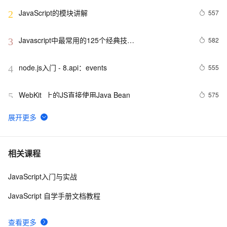
JavaScript的模块讲解
557
2
Javascript中最常用的125个经典技…
582
3
node.js入门 - 8.api：events
555
4
WebKit  上的JS直接使用Java Bean
575
5
ArcGIS JavaScript在线编辑
2
6
js脚本语言在页面上不执行
461
7
相关课程
JavaScript入门与实战
Visual Studio正式支持jQuery JavaScript程式库
3
8
JavaScript 自学手册文档教程
【Javascript Demo】一个日期下拉菜单的实现
476
9
查看更多