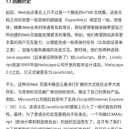
1.1 回顾历史
起初，Web站点事实上只不过是一个静态的HTML文档集，这些文
档之间仅依靠一些简单的超链接（hyperlinks）绑定在一起。但很
快，随着Web业务的快速普及和增长，网站管理者越来越希望自己
所创建的Web页面能处理更多的事情。例如，他们希望网站具有更
丰富的用户交互能力，以便能完成一些简单的任务（比如验证表单
之类），加强与服务器端的信息交互。那时候，他们有两种选择：
Java applets（后来被证明失败了）和LiveScript。其中，LiveSc
ript就是1995年由Netscape公司开发的程序设计语言。Netscape
2.0之后，它正式被更名为JavaScript。
不久，这种对Web 页面中静态元素进行扩展的方式就在业界大放
异彩，令其他的浏览器厂商也纷纷效仿，推出了自己的类似产品。
例如，Microsoft公司随后就发布了支持JScript的Internet Explore
r（IE）3.0。该语言在JavaScript的基础上引入了一些IE独有的特
性。最终，为了使语言的实现更趋向于标准化，一个叫做ECMASc
ript（欧洲计算机制造商协会）的组织应运而生了。这才有了我们