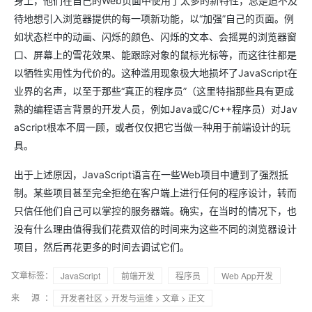
身上，他们在自己的Web页面中使用了太多的新特性，总是迫不及
待地想引入浏览器提供的每一项新功能，以“加强”自己的页面。例
如状态栏中的动画、闪烁的颜色、闪烁的文本、会摇晃的浏览器窗
口、屏幕上的雪花效果、能跟踪对象的鼠标光标等，而这往往都是
以牺牲实用性为代价的。这种滥用现象极大地损坏了JavaScript在
业界的名声，以至于那些“真正的程序员”（这里特指那些具有更成
熟的编程语言背景的开发人员，例如Java或C/C++程序员）对Jav
aScript根本不屑一顾，或者仅仅把它当做一种用于前端设计的玩
具。
出于上述原因，JavaScript语言在一些Web项目中遭到了强烈抵
制。某些项目甚至完全拒绝在客户端上进行任何的程序设计，转而
只信任他们自己可以掌控的服务器端。确实，在当时的情况下，也
没有什么理由值得我们花费双倍的时间来为这些不同的浏览器设计
项目，然后再花更多的时间去调试它们。
文章标签：
JavaScript
前端开发
程序员
Web App开发
来 源：
开发者社区
>
开发与运维
>
文章
> 正文