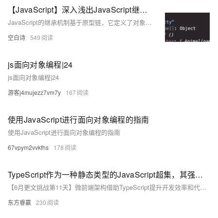
【JavaScript】深入浅出JavaScript继承机制：解密原型、原型链与面向对象实战攻略
JavaScript的继承机制基于原型链，它定义了对象属性和方法的查找规则。每个对象都有一个原型，通过原型链，对象能访问到构造函数原型上的方法。例如`Animal.prototype`上的`speak`方法可被`Animal`实例访问。原型链的尽头是`Object.prototype`，其`[[Prototype]]`为`null`。继承方式包括原型链继承（通过`Object.create`）、构造函数继承（使用`call`或`apply`）和组合继承（结合两者）。ES6的`class`语法是语法糖，但底层仍基于原型。继承选择应根据需求，理解原型链原理对JavaScript面向对象编程至关重要
空白诗
549
js面向对象编程|24
js面向对象编程|24
游客j4mujezz7vm7y
167
使用JavaScript进行面向对象编程的指南
使用JavaScript进行面向对象编程的指南
67vpym2vvkfhs
178
TypeScript作为一种静态类型的JavaScript超集，其强大的类型系统和面向对象编程特性为微前端架构的实现提供了有力的支持
【6月更文挑战第11天】微前端架构借助TypeScript提升开发效率和代码可靠性。 TypeScript提供类型安全，防止微前端间通信出错；智能提示和自动补全加速跨代码库开发；重构支持简化代码更新。通过定义公共接口确保一致性，用TypeScript编写微前端以保证质量。集成到构建流程确保顺利构建打包。在微前端场景中，TypeScript是强有力的语言选择。
东方睿赢
230