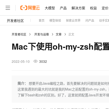
大模型
产品
解决方案
权益
定价
开发者社区
首页
模型体验
探索云世界
问产品
动手实
大模型
产品
解决方案
权益
定价
云市场
伙伴
服务
了解阿里云
精选产品
精选解决方案
普惠上云
产品定价
精选商城
成为销售伙伴
售前咨询
为什么选择阿里云
千问AI平台
开发者社区
开发与运维
文章
正文
了解云产品的定价详情
大模型服务平台百炼
睿译宝，AI翻译排版一
普惠上云 官方力荐
分销伙伴
在线服务
网站建设
什么是云计算
大
Mac下使用oh-my-zsh配
大模型服务与应用平台
上传文档即自动完成翻译和
云服务器38元/年起，超
咨询伙伴
多端小程序
技术领先
云上成本管理
售后服务
轻量应用服务器
GLM-5.2：长任务时代
官方推荐返现计划
大模型
精选产品
精选解决方案
Salesforce 国际版订阅
稳定可靠
管理和优化成本
推荐新用户得奖励，单订单
销售伙伴合作计划
2022-05-10
3032
自助服务
友盟天域
安全合规
人工智能与机器学习
AI
文本生成
云数据库 RDS
Hermes Agent，打造
云工开物
无影生态合作计划
在线服务
观测云
分析师报告
自主进化，持久记忆，越用
高校专属算力普惠，学生认
计算
互联网应用开发
Qwen3.8-Max
HOT
Salesforce On Alibaba C
工单服务
Tuya 物联网平台阿里云
研究报告与白皮书
人工智能平台 PAI
快速拥有专属 OpenClaw
简介：
想要开启Java编程之路，首先要解决的问题就是如何搭
大模
Consulting Partner 合
大数据
容器
智能体时代全能旗舰模型
免费试用
短信专区
一站式AI开发、训练和推
这里我遇到的最大的坑就是我的Mac之前配置的oh-my-zs
蓝凌 OA
AI 大模型销售与服务生
现代化应用
存储
天池大赛
了解下bash和zsh的区别。好了，这里就把配置Java开
Qwen3.7-Plus
云解析DNS
解决方案免费试用 新老
电子合同
最高领取价值200元试用
能看、能想、能动手的多模
安全
网络与CDN
AI 算法大赛
畅捷通