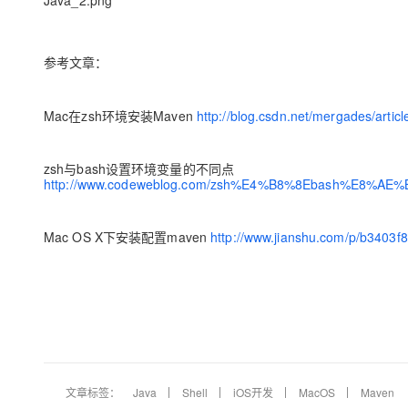
Java_2.png
参考文章：
Mac在zsh环境安装Maven
http://blog.csdn.net/mergades/artic
zsh与bash设置环境变量的不同点
http://www.codeweblog.com/zsh%E4%B8%8Ebash%
Mac OS X下安装配置maven
http://www.jianshu.com/p/b3403f
文章标签：
Java
Shell
iOS开发
MacOS
Maven