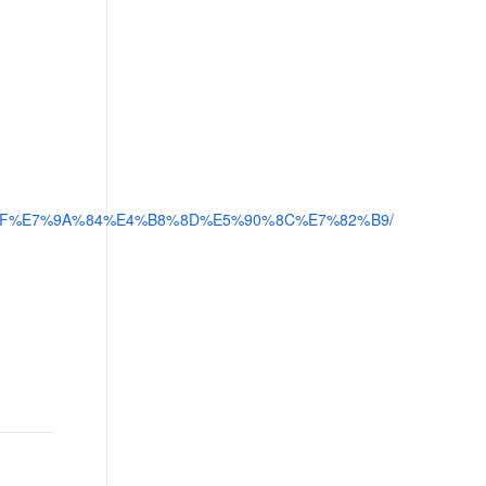
%8F%E7%9A%84%E4%B8%8D%E5%90%8C%E7%82%B9/