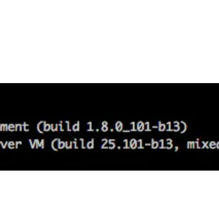
型
依托云原生高可用架构,实现Dify私有化部署
用1%尺寸在特定领域达到大模型90%以上效果
一个 AI 助手
超强辅助，Bol
即刻拥有 DeepSeek-R1 满血版
在企业官网、通讯软件中为客户提供 AI 客服
多种方案随心选，轻松解锁专属 DeepSeek