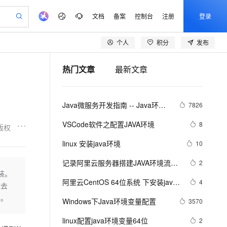
文档
备案
控制台
注册
登录
个人
积分
发布
验
作计划
器
AI 活动
专业服务
服务伙伴合作计划
开发者社区
加入我们
产品动态
服务平台百炼
阿里云 OPC 创新助力计划
热门文章
最新文章
一站式生成采购清单，支持单品或批量购买
可编辑精美 PPT 文稿
S产品伙伴计划（繁花）
峰会
CS
造的大模型服务与应用开发平台
Agency Agents：拥有专属领域专家
AI 生产力先锋
Al MaaS 服务伙伴赋能合作
域名
博文
Careers
至高可申请百万元
Qwen3.8-Max 模型上线
 轻松生成专业的 PPT
开启高性价比 AI 编程新体验
弹性可伸缩的云计算服务
先锋实践拓展 AI 生产力的边界
多领域专家智能体,一键组建 AI 虚拟交付团队
Token 补贴，五大权
计划
海大会
伙伴信用分合作计划
商标
问答
社会招聘
Java微服务开发指南 -- Java环境
7826
益加速 OPC 成功
帕鲁游戏服务器
SS
HappyHorse 打造一站式影视创作平台
飞天发布时刻
HOT
Open Search 向量检索版支
划
备案
电子书
校园招聘
下的微服务
联机服务器，轻松开启游戏
视频创作，一键激活电商全链路生产力
稳定、安全、高性价比、高性能的云存储服务
所见，即是所愿
持视频检索 Pipeline 功能
可视化编排打通从文字构思到成片全链路闭环
更多支持
VSCode软件之配置JAVA环境
8
版权
划
公司注册
镜像站
视频生成
语音识别与合成
 智能体与工作流应用
漫剧工坊：一站式动画创作平台
AI 实训营
应用身份服务 (IDaaS)
linux 安装java环境
10
合作伙伴培训与认证
划
上云迁移
站生成，高效打造优质广告素材
全接入的云上超级电脑
通过阿里云百炼高效搭建AI应用,助力高效开发
快速生产连贯的高质量长漫剧
从基础到进阶，Agent 创客手把手教你
OpenClaw 管理能力上线
lScope
我要反馈
e-1.1-T2V
Qwen3-TTS-Flash
记录阿里云服务器搭建JAVA环境流程
2
查询合作伙伴
n Alibaba Cloud ISV 合作
代维服务
建企业门户网站
10 分钟搭建微信、支付宝小程序
装。
MaxCompute MaxFrame 提
(jdk+mysql+tomcat)
畅细腻的高质量视频
离线语音合成大模型，多语言方言自适应，低延迟高稳定
创新加速
阿里云CentOS 64位系统 下安装java
ope
登录合作伙伴管理后台
4
我要建议
站，无忧落地极速上线
以可视化方式快速构建移动和 PC 门户网站
国内短信简单易用，安全可靠，秒级触达，全球覆盖200+国家和地区。
高效部署网站，快速应用到小程序
供自动弹性内存功能
能去
环境JDK7
安全
路。
Windows下Java环境变量配置
我要投诉
e-1.1-I2V
Cosyvoice-V3-Flash
3570
PolarDB
上云场景组合购
Milvus 弹性伸缩功能新增节
伴
漫剧创作，剧本、分镜、视频高效生成
100%兼容MySQL、PostgreSQL，兼容Oracle，支持集中和分布式
覆盖90%+业务场景，专享组合折扣价
点支持范围
畅自然，细节丰富
高表现力语音合成大模型，语音克隆听感自然
VPN
linux配置java环境变量64位
2