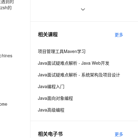
我遇到的
ernetes 版 ACK
云聚AI 严选权益
AI 原生数据库服务发布
SSL 证书
zsh的
【小家Java】Java环境变量（Env）
7
2V
Fun-ASR
，一键激活高效办公新体验
理容器应用的 K8s 服务
精选AI产品，从模型到应用全链提效
Agent 数据网关
和系统属性（Property）详解---工具
文戏情感细腻自然，动作戏激烈拳拳到肉，实现更强表演能力
支持中英文自由切换，具备更强的噪声鲁棒性
堡垒机
阿里云服务器搭建及配置Java环境
2
文章
AI 用量加速计划
云原生数据库 PolarDB
防火墙
、识别商机，让客服更高效、服务更出色。
Linux这样配置Java环境变量
新老同享，达量后返
Agentic Database 发布
2
相关课程
更多
主机安全
应用
项目管理工具Maven学习
千问办公
NEW
hines
AI 应用及服务市场
的智能体编程平台
一站式AI生产力平台
Java面试疑难点解析 - Java Web开发
AI 应用
伶鹊
Java面试疑难点解析 - 系统架构及项目设计
企业级人与Agent协作平台，接入和调度多个数字员工
智能客服平台，对话机器人、对话分析、智能外呼
大模型
Java编程入门
大模型服务平台百炼 - 全妙
自然语言处理
Java面向对象编程
应用创作平台
多模态内容创作工具，已接入 DeepSeek
数据标注
Java高级编程
机器学习
相关电子书
更多
息提取
与 AI 智能体进行实时音视频通话