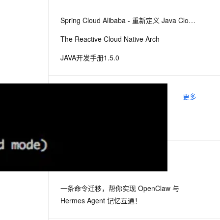
从文本、图片、视频中提取结构化的属性信息
构建支持视频理解的 AI 音视频实时通话应用
Spring Cloud Alibaba - 重新定义 Java Cloud-Native
t.diy 一步搞定创意建站
构建大模型应用的安全防护体系
The Reactive Cloud Native Arch
通过自然语言交互简化开发流程,全栈开发支持
通过阿里云安全产品对 AI 应用进行安全防护
JAVA开发手册1.5.0
推荐镜像
更多
maven
下一篇
一条命令迁移，帮你实现 OpenClaw 与
Hermes Agent 记忆互通！