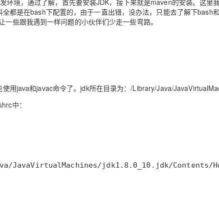
开发环境，通过了解，首先要安装JDK，接下来就是maven的安装。这里
服务生态伙伴
云工开物
企业应用
Works
Night Plan 支持 Qwen 3.8-Max
云原生大数据计算服务 MaxCompute
AI 办公
容器服务 Kub
NEW
资料全都是在bash下配置的，由于一直出错，没办法，只能去了解下bash和
GLM-5.2
Wan2.7-T
Red Hat
30+ 款产品免费体验
Data Agent 驱动的一站式 Data+AI 开发治理平台
夜间 5 折，Qwen/Meoo/TokenPlan 客户专享
面向分析的企业级SaaS模式云数据仓库
AI智能应用
提供一站式管
，让一些跟我遇到一样问题的小伙伴们少走一些弯路。
科研合作
视觉 Coding、空间感知、多模态思考等全面升级
1M上下文，专为长程任务能力而生
ERP
堂（旗舰版）
SUSE
智能客服
CRM
防护产品
2个月
自动承接线索
建站小程序
OA 办公系统
AI 应用构建
大模型原生
力提升
财税管理
模板建站
Qoder
大模型服务平台百炼-应用模版
HOT
NEW
avac命令了。jdk所在目录为：/Library/Java/JavaVirtualMac
面向真实软件
个人版上线、团队版降价；千问3.8-Max首发发尝鲜
丰富多元化的应用模版和解决方案
400电话
定制建站
shrc中：
万有无界
大模型服务平台百炼-智能体
方案
广告营销
模板小程序
的模型效果
灵活可视化地构建企业级 Agent
定制小程序
秒悟
人工智能平台 PAI
APP 开发
云端极速 AI 
新一代 AI 视频生成模型，深度适配广告营销等场景
AI Native 的算法工程平台，一站式完成建模、训练、推理服务部署
建站系统
AI 应用
10分钟微调：让0.6B模型媲美235B模
多模态数据信