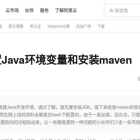
云市场
伙伴
服务
了解阿里云
践
官方博客
考认证
TIANCHI大赛
活动广场
下载
AI 特惠
数据与 API
成为产品伙伴
企业增值服务
最佳实践
价格计算器
AI 场景体
基础软件
产品伙伴合
阿里云认证
市场活动
配置报价
大模型
自助选配和估算价格
步到位
智启 AI 普惠权益
产品生态集成认证中心
企业支持计划
云上春晚
域名与网站
Qwen Audio：打造专属 AI 语音助手
千问官方 MaaS 平台，为开发者和 Agent 而生，新用户赠送 1 亿 + tokens 额度
一句话生成原生
AI Coding
阿里云Maa
2026 阿里云
云服务器 E
为企业打
数据集
Windows
大模型认证
模型
NEW
NEW
置Java环境变量和安装maven
格式还原
值低价云产品抢先购
至高享 1亿+免费 tokens，加速 Al 应用落地
提供智能易用的域名与建站服务
Qwen-Audio-3.0-Realtime 端到端实时语音角色扮演
输入一句话想法,
智能编程，一键
安全可靠、
产品生态伙伴
专家技术服务
云上奥运之旅
弹性计算合作
阿里云中企出
手机三要素
宝塔 Linux
全部认证
价格优势
开源旗舰模型
即刻拥有 DeepSeek-V4-Pro
阿里云 OPC 创新助力计划
千问大模型
一键部署幻兽
AI 电商营销
对象存储 O
大模型
产品生态伙伴工作台
企业增值服务台
云栖战略参考
云存储合作计
云栖大会
身份实名认证
CentOS
训练营
推动算力普惠，释放技术红利
最高返9万
真正可用的 1M 上下文,一次完成代码全链路开发
快速构建应用程序和网站，即刻迈出上云第一步
轻松解锁专属 DeepSeek-V4-Pro
至高百万元 Token 补贴，加速一人公司成长
多元化、高性能、安全可靠的大模型服务
一键购买专属
从图文生成到
云上的中国
数据库合作计
活动全景
短信
Docker
图片和
自进化智能体
5 分钟轻松部署专属 QwenPaw
Token Plan 模型订阅计划
数字证书管理服务（原SSL证书）
高效搭建 AI
AI 广告创作
无影云电脑
企业成长
NEW
HOT
信息公告
看见新力量
云网络合作计
OCR 文字识别
JAVA
越聪明
证享300元代金券
全托管，含MySQL、PostgreSQL、SQL Server、MariaDB多引擎
Qwen3.8-Max 首发尝鲜，限时加量 10 倍，夜间低至2折
实现全站HTTPS，呈现可信的WEB访问
从聊天伙伴进化为能主动干活的本地数字员工
图文、视频一
随时随地安
魔搭 Mode
Kimi-K3
HappyHors
NEW
loud
服务实践
官网公告
金融模力时刻
Salesforce O
版
发票查验
全能环境
Claude Code + GStack 打造工程团队
千问办公，限时限量积分加倍
Qoder
低代码高效构
AI 建站
短信服务
建Java开发环境，通过了解，首先要安装JDK，接下来就是maven的安
型
NEW
作计划
Kimi 最新旗舰模型，长程编程与推理利器
让文字生成流
计划
创新中心
魔搭 ModelSc
健康状态
理服务
让AI从“聊天伙伴”进化为能干活的“数字员工”
安装技能 GStack，拥有专属 AI 工程团队
你的AI工作搭子，覆盖日常办公高频场景
面向真实软件的智能体编程平台
0 代码专业建
h，而在网上找的资料全都是在bash下配置的，由于一直出错，没办法，只
客户案例
天气预报查询
操作系统
态合作计划
发环境遇到坑的过程贴出来，让一些跟我遇到一样问题的小伙伴们少走一些弯
Deepseek-v4-pro
HappyHors
同享
万小智 AI 建站低至 15元/月
Qoder CN
AI 短剧/漫剧
云原生数据库 
快递物流查询
WordPress
成为服务伙
高校合作
点，立即开启云上创新
覆盖公网/内网、递归/权威、移动APP等全场景解析服务
送.CN域名，送备案服务码
基于千问大模型等，支持代码智能生成、研发智能问答
AI助力短剧
态智能体模型
旗舰 MoE 大模型，百万上下文与顶尖推理能力
图生视频，流
Ubuntu