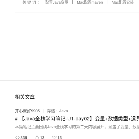
关键词：
配置Java变量
Mac配置maven
Mac配置安装
相关文章
开心就好9905
|
存储
Java
# 【Java全栈学习笔记-U1-day02】变量+数据类型+运
336
13
13