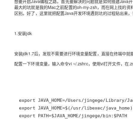
想要开启Java编程之路，首先要解决的问题就是如何搭建Java
大数据开发治理平台 Data
AI 产品 免费试用
网络
安全
云开发大赛
最大的坑就是我的Mac之前配置的oh-my-zsh，而在网上找的
Qwen3-VL-Plus
Tableau 订阅
1亿+ 大模型 tokens 和 
区别。好了，这里就把配置Java开发环境遇到坑的过程贴出来
可观测
入门学习赛
中间件
AI空中课堂在线直播课
云防火墙
140+云产品 免费试用
上云与迁云
云原生的云上边界网络安全
产品新客免费试用，最长1
数据库
1.安装jdk
生态解决方案
大模型服务
企业出海
大模型ACA认证体验
大数据计算
助力企业全员 AI 认知与能
行业生态解决方案
千问AI平台-Token Plan
政企业务
安装jdk1.7后，发现不需要进行环境变量配置，直接在终端中就能使用java和j
媒体服务
开发者生态解决方案
配置一下环境变量，输入命令vi ~/.zshrc，使用vi打开文件，在.z
企业服务与云通信
千问AI平台-模型体验
AI 开发和 AI 应用解决
在线体验全尺寸、多种模态
域名与网站
Happy 系列大模型
终端用户计算
Serverless
开发工具
export PATH=$JAVA_HOME/jingege/bin:$PATH
大模型解决方案
迁移与运维管理
快速部署 Dify，高效搭建 