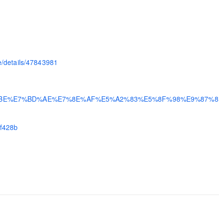
le/details/47843981
E8%AE%BE%E7%BD%AE%E7%8E%AF%E5%A2%83%E5%8F%98%E9%87
8f428b