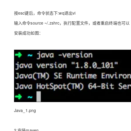
专有云
按esc键后，命令状态下:wq退出vi
10 分钟在聊天系统中增加
输入命令source ~/.zshrc，执行配置文件，或者重启终端也可以
安装成功如图：
Java_1.png
2.安装maven