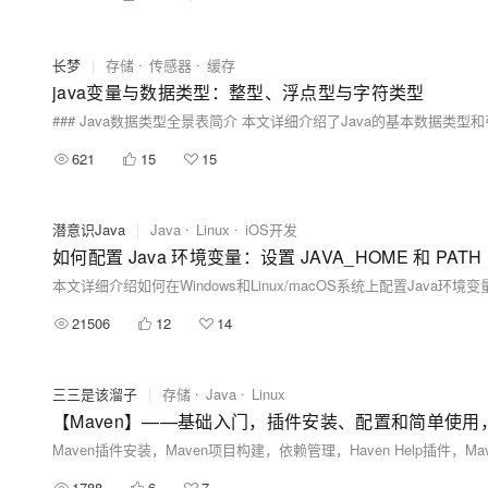
长梦
|
存储
传感器
缓存
java变量与数据类型：整型、浮点型与字符类型
621
15
15
潜意识Java
|
Java
Linux
iOS开发
如何配置 Java 环境变量：设置 JAVA_HOME 和 PATH
本文详细介绍如何在Windows和Linux/macOS系统上配置Java环境变
21506
12
14
三三是该溜子
|
存储
Java
Linux
【Maven】——基础入门，插件安装、配置和简单使用，
Maven插件安装，Maven项目构建，依赖管理，Haven Help插件，M
1788
6
7