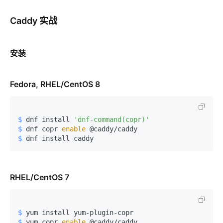
Caddy 实战
安装
Fedora, RHEL/CentOS 8
$ 
dnf install 
'dnf-command(copr)'
$ 
dnf copr 
enable
 @caddy/caddy
$ 
dnf install caddy
RHEL/CentOS 7
$ 
yum install yum-plugin-copr
$ 
yum copr 
enable
 @caddy/caddy