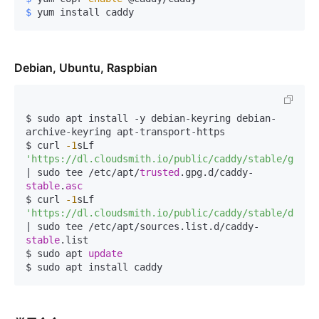
$ 
yum install caddy
Debian, Ubuntu, Raspbian
$ sudo apt install -y debian-keyring debian-
archive-keyring apt-transport-https

$ curl 
-1
sLf 
'https://dl.cloudsmith.io/public/caddy/stable/gpg.k
| sudo tee /etc/apt/
trusted
.gpg.d/caddy-
stable
.
asc
$ curl 
-1
sLf 
'https://dl.cloudsmith.io/public/caddy/stable/debia
| sudo tee /etc/apt/sources.list.d/caddy-
stable
.list

$ sudo apt 
update
$ sudo apt install caddy