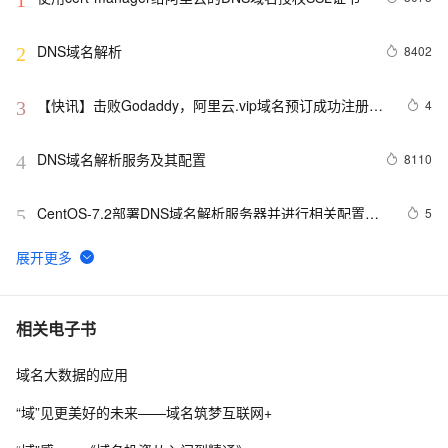
1
DNS域名解析
8402
2
【快讯】击败Godaddy，阿里云.vip域名预订成功注册量
4
3
全球第一
DNS域名解析服务及其配置
8110
4
CentOS-7.2部署DNS域名解析服务器并进行相关配置测
5
5
试
对于从零开始建网站的新手拥有一个网站需要哪些流程和
7
6
步骤（域名+主机+建站程序）
安全开发实战(4)--whois与子域名爆破
4
7
相关电子书
域名大数据的应用
域名配置https时，请求无响应的解决方法
5
8
“域”见更美好的未来——域名筑梦互联网+
阿里云注册域名没有查询到可用的信息模板解决方法
11
9