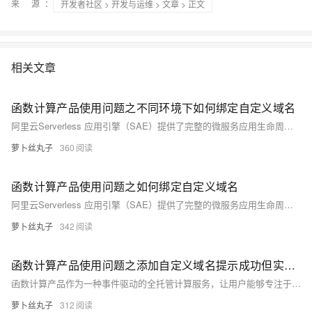
来 源：
开发者社区
>
开发与运维
>
文章
> 正文
相关文章
函数计算产品使用问题之不同环境下如何绑定自定义域名
阿里云Serverless 应用引擎（SAE）提供了完整的微服务应用生命周期管理能力，包括应用部署、服务治理、开发运维、资源管理等功能，并通过扩展功能支持多环境管理、API Gateway、事件驱动等高级应用场景，帮助企业快速构建、部署、运维和扩展微服务架构，实现Serverless化的应用部署与运维模式。以下是对SAE产品使用合集的概述，包括应用管理、服务治理、开发运维、资源管理等方面。
萝卜丝丸子
360
函数计算产品使用问题之如何绑定自定义域名
阿里云Serverless 应用引擎（SAE）提供了完整的微服务应用生命周期管理能力，包括应用部署、服务治理、开发运维、资源管理等功能，并通过扩展功能支持多环境管理、API Gateway、事件驱动等高级应用场景，帮助企业快速构建、部署、运维和扩展微服务架构，实现Serverless化的应用部署与运维模式。以下是对SAE产品使用合集的概述，包括应用管理、服务治理、开发运维、资源管理等方面。
萝卜丝丸子
342
函数计算产品使用问题之添加自定义域名提示成功但实际不成功，是什么造成的
函数计算产品作为一种事件驱动的全托管计算服务，让用户能够专注于业务逻辑的编写，而无需关心底层服务器的管理与运维。你可以有效地利用函数计算产品来支撑各类应用场景，从简单的数据处理到复杂的业务逻辑，实现快速、高效、低成本的云上部署与运维。以下是一些关于使用函数计算产品的合集和要点，帮助你更好地理解和应用这一服务。
萝卜丝丸子
312