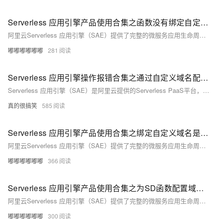
Serverless 应用引擎产品使用合集之函数没有绑定自定义域名，如何在公网访问该函数
阿里云Serverless 应用引擎（SAE）提供了完整的微服务应用生命周期管理能力，包括应用部署、服务治理、开发运维、资源管理等功能，并通过扩展功能支持多环境管理、API Gateway、事件驱动等高级应用场景，帮助企业快速构建、部署、运维和扩展微服务架构，实现Serverless化的应用部署与运维模式。以下是对SAE产品使用合集的概述，包括应用管理、服务治理、开发运维、资源管理等方面。
嘟嘟嘟嘟嘟嘟
281
Serverless 应用引擎操作报错合集之通过自定义域名配置jwt认证，始终报错："Code": "JWTTokenIsInvalid",是什么导致的
Serverless 应用引擎（SAE）是阿里云提供的Serverless PaaS平台，支持Spring Cloud、Dubbo、HSF等主流微服务框架，简化应用的部署、运维和弹性伸缩。在使用SAE过程中，可能会遇到各种操作报错。以下是一些常见的报错情况及其可能的原因和解决方法。
真的很搞笑
585
Serverless 应用引擎产品使用合集之绑定自定义域名是否要确定解析设置
阿里云Serverless 应用引擎（SAE）提供了完整的微服务应用生命周期管理能力，包括应用部署、服务治理、开发运维、资源管理等功能，并通过扩展功能支持多环境管理、API Gateway、事件驱动等高级应用场景，帮助企业快速构建、部署、运维和扩展微服务架构，实现Serverless化的应用部署与运维模式。以下是对SAE产品使用合集的概述，包括应用管理、服务治理、开发运维、资源管理等方面。
嘟嘟嘟嘟嘟嘟
366
Serverless 应用引擎产品使用合集之为SD函数配置域名并添加路径/sd后无法正常访问，如何配置自定义域名
阿里云Serverless 应用引擎（SAE）提供了完整的微服务应用生命周期管理能力，包括应用部署、服务治理、开发运维、资源管理等功能，并通过扩展功能支持多环境管理、API Gateway、事件驱动等高级应用场景，帮助企业快速构建、部署、运维和扩展微服务架构，实现Serverless化的应用部署与运维模式。以下是对SAE产品使用合集的概述，包括应用管理、服务治理、开发运维、资源管理等方面。
嘟嘟嘟嘟嘟嘟
300