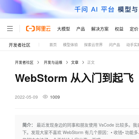
大模型
产品
解决方案
权益
定价
开发者社区
首页
模型体验
探索云世界
问产品
动手实
大模型
产品
解决方案
权益
定价
云市场
伙伴
服务
了解阿里云
精选产品
精选解决方案
普惠上云
产品定价
精选商城
成为销售伙伴
售前咨询
为什么选择阿里云
千问AI平台
开发者社区
开发与运维
文章
正文
了解云产品的定价详情
大模型服务平台百炼
千问办公，解锁你的工作
普惠上云 官方力荐
分销伙伴
在线服务
网站建设
什么是云计算
大
WebStorm 从入门到起飞
大模型服务与应用平台
企业级Agent产品，直接
云服务器38元/年起，超
咨询伙伴
多端小程序
技术领先
云上成本管理
售后服务
轻量应用服务器
Agency Agents：拥
官方推荐返现计划
大模型
精选产品
精选解决方案
Salesforce 国际版订阅
稳定可靠
管理和优化成本
推荐新用户得奖励，单订单
销售伙伴合作计划
2022-05-09
1009
自助服务
友盟天域
安全合规
人工智能与机器学习
AI
文本生成
云数据库 RDS
HappyHorse 打造一
云工开物
无影生态合作计划
在线服务
观测云
分析师报告
高校专属算力普惠，学生认
计算
互联网应用开发
Qwen3.8-Max
HOT
Salesforce On Alibaba C
工单服务
Tuya 物联网平台阿里云
研究报告与白皮书
人工智能平台 PAI
快速拥有专属 OpenClaw
简介：
最近发现身边的同事和朋友使用 VsCode 比较多。我自己
大模
Consulting Partner 合
大数据
容器
智能体时代全能旗舰模型
免费试用
短信专区
一站式AI开发、训练和推
下。发现大家不喜欢 WebStorm 有几个原因：• 收钱• 功
蓝凌 OA
AI 大模型销售与服务生
现代化应用