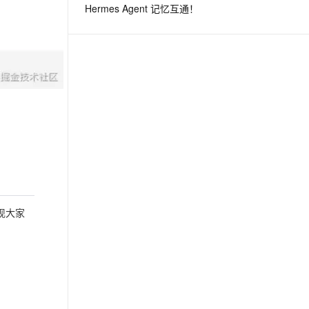
Hermes Agent 记忆互通！
息提取
与 AI 智能体进行实时音视频通话
从文本、图片、视频中提取结构化的属性信息
构建支持视频理解的 AI 音视频实时通话应用
t.diy 一步搞定创意建站
构建大模型应用的安全防护体系
通过自然语言交互简化开发流程,全栈开发支持
通过阿里云安全产品对 AI 应用进行安全防护
现大家