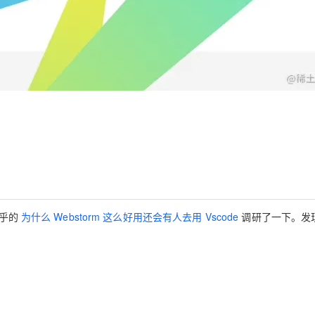
AI 应用
10分钟微调：让0.6B模型媲美235B模
多模态数据信
型
依托云原生高可用架构,实现Dify私有化部署
用1%尺寸在特定领域达到大模型90%以上效果
一个 AI 助手
超强辅助，Bol
即刻拥有 DeepSeek-R1 满血版
在企业官网、通讯软件中为客户提供 AI 客服
多种方案随心选，轻松解锁专属 DeepSeek
知乎的
为什么 Webstorm 这么好用还会有人去用 Vscode
调研了一下。发