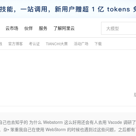
云市场
伙伴
服务
了解阿里云
践
官方博客
考认证
TIANCHI大赛
活动广场
下载
AI 特惠
数据与 API
成为产品伙伴
企业增值服务
最佳实践
价格计算器
AI 场景体
基础软件
产品伙伴合
阿里云认证
市场活动
配置报价
大模型
自助选配和估算价格
新方式
睿译宝，AI翻译排版一步到位
智启 AI 普惠权益
产品生态集成认证中心
企业支持计划
云上春晚
域名与网站
千问官方 MaaS 平台，为开发者和 Agent 而生，新用户赠送 1 亿 + tokens 额度
Qwen Aud
AI Coding
阿里云Maa
2026 阿里云
云服务器 E
为企业打
数据集
Windows
大模型认证
模型
NEW
NEW
交付可用成果
值低价云产品抢先购
上传文档即自动完成翻译和格式还原
至高享 1亿+免费 tokens，加速 Al 应用落地
提供智能易用的域名与建站服务
智能编程，一键
安全可靠、
产品生态伙伴
专家技术服务
云上奥运之旅
弹性计算合作
阿里云中企出
手机三要素
宝塔 Linux
全部认证
价格优势
有专属领域专家
GLM-5.2：长任务时代开源旗舰模型
阿里云 OPC 创新助力计划
千问大模型
即刻拥有 DeepS
AI 电商营销
对象存储 O
大模型
产品生态伙伴工作台
企业增值服务台
云栖战略参考
云存储合作计
云栖大会
身份实名认证
CentOS
训练营
推动算力普惠，释放技术红利
最高返9万
多领域专家智能体,一键组建 AI 虚拟交付团队
快速构建应用程序和网站，即刻迈出上云第一步
至高百万元 Token 补贴，加速一人公司成长
多元化、高性能、安全可靠的大模型服务
真正可用的 1M 上下文,一次完成代码全链路开发
轻松解锁专属 Dee
从图文生成到
云上的中国
数据库合作计
活动全景
短信
Docker
图片和
站式影视创作平台
Hermes Agent，打造自进化智能体
Token Plan 模型订阅计划
数字证书管理服务（原SSL证书）
5 分钟轻松部署
AI 广告创作
无影云电脑
企业成长
NEW
信息公告
看见新力量
云网络合作计
OCR 文字识别
JAVA
证享300元代金券
可视化编排打通从文字构思到成片全链路闭环
全托管，含MySQL、PostgreSQL、SQL Server、MariaDB多引擎
自主进化，持久记忆，越用越聪明
Qwen3.8-Max 首发尝鲜，限时加量 10 倍，夜间低至2折
实现全站HTTPS，呈现可信的WEB访问
图文、视频一
随时随地安
魔搭 Mode
Kimi-K3
HappyHors
NEW
loud
服务实践
官网公告
金融模力时刻
Salesforce O
版
发票查验
全能环境
Claude Code + GStack 打造工程团队
千问办公，限时限量积分加倍
Qoder
低代码高效构
AI 建站
短信服务
也去知乎的 为什么 Webstorm 这么好用还会有人去用 Vscode 调研
型
NEW
作计划
Kimi 最新旗舰模型，长程编程与推理利器
让文字生成流
计划
创新中心
魔搭 ModelSc
健康状态
理服务
让AI从“聊天伙伴”进化为能干活的“数字员工”
安装技能 GStack，拥有专属 AI 工程团队
你的AI工作搭子，覆盖日常办公高频场景
面向真实软件的智能体编程平台
0 代码专业建
能多、杂• 笨重我自己在使用 WebStorm 的时候也遇到过这些问题，之后都
客户案例
天气预报查询
操作系统
态合作计划