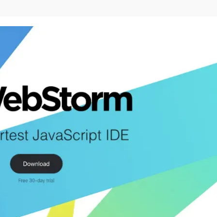
Deepseek-v4-pro
HappyHors
同享
万小智 AI 建站低至 15元/月
Qoder CN
AI 短剧/漫剧
云原生数据库 
快递物流查询
WordPress
成为服务伙
高校合作
点，立即开启云上创新
覆盖公网/内网、递归/权威、移动APP等全场景解析服务
送.CN域名，送备案服务码
基于千问大模型等，支持代码智能生成、研发智能问答
AI助力短剧
态智能体模型
旗舰 MoE 大模型，百万上下文与顶尖推理能力
图生视频，流
Ubuntu
服务生态伙伴
云工开物
企业应用
Works
Night Plan 支持 Qwen 3.8-Max
云原生大数据计算服务 MaxCompute
AI 办公
容器服务 Kub
NEW
GLM-5.2
Wan2.7-T
Red Hat
30+ 款产品免费体验
Data Agent 驱动的一站式 Data+AI 开发治理平台
夜间 5 折，Qwen/Meoo/TokenPlan 客户专享
面向分析的企业级SaaS模式云数据仓库
AI智能应用
提供一站式管
科研合作
视觉 Coding、空间感知、多模态思考等全面升级
1M上下文，专为长程任务能力而生
ERP
堂（旗舰版）
SUSE
智能客服
CRM
防护产品
2个月
自动承接线索
建站小程序
OA 办公系统
AI 应用构建
大模型原生
力提升
财税管理
模板建站
Qoder
大模型服务平台百炼-应用模版
HOT
NEW
面向真实软件
个人版上线、团队版降价；千问3.8-Max首发发尝鲜
丰富多元化的应用模版和解决方案
400电话
定制建站
万有无界
大模型服务平台百炼-智能体
方案
广告营销
模板小程序
的模型效果
灵活可视化地构建企业级 Agent
定制小程序
秒悟
人工智能平台 PAI
APP 开发
云端极速 AI 
新一代 AI 视频生成模型，深度适配广告营销等场景
AI Native 的算法工程平台，一站式完成建模、训练、推理服务部署
建站系统