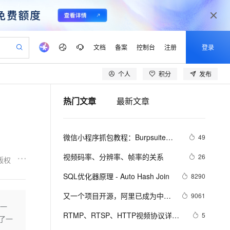
文档
备案
控制台
注册
登录
个人
积分
发布
验
作计划
器
AI 活动
专业服务
服务伙伴合作计划
开发者社区
加入我们
产品动态
服务平台百炼
阿里云 OPC 创新助力计划
热门文章
最新文章
一站式生成采购清单，支持单品或批量购买
io：打造专属 AI 语音助手
S产品伙伴计划（繁花）
峰会
CS
造的大模型服务与应用开发平台
一句话生成原生可编辑精美 PPT 文稿
AI 生产力先锋
Al MaaS 服务伙伴赋能合作
域名
博文
Careers
至高可申请百万元
Qwen3.8-Max 模型上线
开启高性价比 AI 编程新体验
弹性可伸缩的云计算服务
Qwen-Audio-3.0-Realtime 端到端实时语音角色扮演
输入一句话想法, 轻松生成专业的 PPT
先锋实践拓展 AI 生产力的边界
Token 补贴，五大权
计划
海大会
伙伴信用分合作计划
商标
问答
社会招聘
微信小程序抓包教程：Burpsuite版 
49
益加速 OPC 成功
eek-V4-Pro
SS
一键部署幻兽帕鲁游戏服务器
飞天发布时刻
HOT
Open Search 向量检索版支
划
备案
电子书
校园招聘
附所需工具
pSeek-V4-Pro
视频创作，一键激活电商全链路生产力
稳定、安全、高性价比、高性能的云存储服务
一键购买专属联机服务器，轻松开启游戏
所见，即是所愿
持视频检索 Pipeline 功能
更多支持
视频码率、分辨率、帧率的关系
26
版权
划
公司注册
镜像站
视频生成
语音识别与合成
专属 QwenPaw
漫剧工坊：一站式动画创作平台
AI 实训营
HOT
应用身份服务 (IDaaS)
SQL优化器原理 - Auto Hash Join
8290
合作伙伴培训与认证
划
上云迁移
站生成，高效打造优质广告素材
全接入的云上超级电脑
从聊天伙伴进化为能主动干活的本地数字员工
快速生产连贯的高质量长漫剧
从基础到进阶，Agent 创客手把手教你
OpenClaw 管理能力上线
lScope
我要反馈
e-1.1-T2V
Qwen3-TTS-Flash
又一个项目开源，阿里已成为中国
9061
查询合作伙伴
n Alibaba Cloud ISV 合作
代维服务
建企业门户网站
10 分钟搭建微信、支付宝小程序
了一
MaxCompute MaxFrame 提
开源的关键力量？
畅细腻的高质量视频
离线语音合成大模型，多语言方言自适应，低延迟高稳定
创新加速
RTMP、RTSP、HTTP视频协议详解
ope
登录合作伙伴管理后台
5
我要建议
站，无忧落地极速上线
以可视化方式快速构建移动和 PC 门户网站
国内短信简单易用，安全可靠，秒级触达，全球覆盖200+国家和地区。
高效部署网站，快速应用到小程序
供自动弹性内存功能
有了一
（附：直播流地址、播放软件）