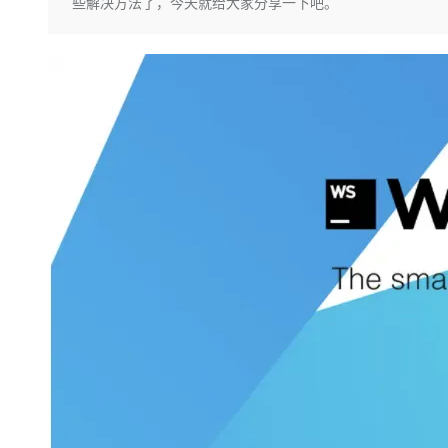
存储
天池大赛
些解决方法了，今天就给大家分享一下吧。
Qwen3.7-Plus
云解析DNS
解决方案免费试用 新老
电子合同
最高领取价值200元试用
能看、能想、能动手的多模
安全
网络与CDN
AI 算法大赛
畅捷通
大数据开发治理平台 Data
AI 产品 免费试用
网络
安全
云开发大赛
Qwen3-VL-Plus
Tableau 订阅
1亿+ 大模型 tokens 和 
可观测
入门学习赛
中间件
AI空中课堂在线直播课
云防火墙
140+云产品 免费试用
上云与迁云
云原生的云上边界网络安全
产品新客免费试用，最长1
数据库
生态解决方案
大模型服务
企业出海
大模型ACA认证体验
大数据计算
助力企业全员 AI 认知与能
行业生态解决方案
千问AI平台-Token Plan
政企业务
媒体服务
开发者生态解决方案
企业服务与云通信
千问AI平台-模型体验
AI 开发和 AI 应用解决
在线体验全尺寸、多种模态
域名与网站
Happy 系列大模型
终端用户计算
Serverless
开发工具