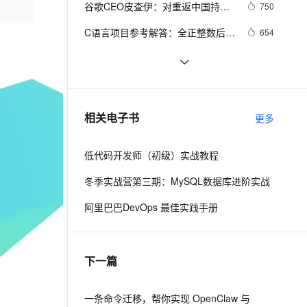
安全
谷歌CEO皮查伊：对重返中国持开
我要投诉
e-1.1-I2V
Cosyvoice-V3-Flash
750
PolarDB
上云场景组合购
Milvus 弹性伸缩功能新增节
伴
放态度
漫剧创作，剧本、分镜、视频高效生成
100%兼容MySQL、PostgreSQL，兼容Oracle，支持集中和分布式
覆盖90%+业务场景，专享组合折扣价
点支持范围
畅自然，细节丰富
高表现力语音合成大模型，语音克隆听感自然
VPN
C语言项目参考解答：全正整数后再
654
计算
ernetes 版 ACK
云聚AI 严选权益
AI 原生数据库服务发布
SSL 证书
俗人解读 三维渲染 的工作过程
657
2V
Fun-ASR
，一键激活高效办公新体验
理容器应用的 K8s 服务
精选AI产品，从模型到应用全链提效
Agent 数据网关
文戏情感细腻自然，动作戏激烈拳拳到肉，实现更强表演能力
支持中英文自由切换，具备更强的噪声鲁棒性
堡垒机
国土档案管理信息系统【档案著
581
AI 用量加速计划
云原生数据库 PolarDB
录】-他项权利类档案著录
防火墙
、识别商机，让客服更高效、服务更出色。
使用TWO_TASK或者LOCAL环境变
新老同享，达量后返
Agentic Database 发布
586
相关电子书
更多
量?
主机安全
应用
低代码开发师（初级）实战教程
千问办公
NEW
AI 应用及服务市场
的智能体编程平台
一站式AI生产力平台
冬季实战营第三期：MySQL数据库进阶实战
AI 应用
伶鹊
阿里巴巴DevOps 最佳实践手册
企业级人与Agent协作平台，接入和调度多个数字员工
智能客服平台，对话机器人、对话分析、智能外呼
大模型
大模型服务平台百炼 - 全妙
自然语言处理
下一篇
应用创作平台
多模态内容创作工具，已接入 DeepSeek
数据标注
机器学习
一条命令迁移，帮你实现 OpenClaw 与