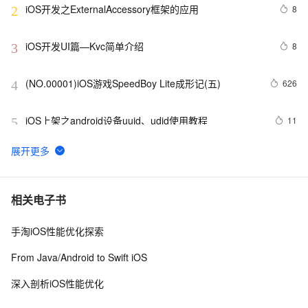
iOS开发之ExternalAccessory框架的应用
8
2
iOS开发UI篇—Kvc简单介绍
8
3
(NO.00001)iOS游戏SpeedBoy Lite成形记(五)
626
4
iOS上架之android设备uuid、udid使用教程
11
5
环信 3.0 iOS 客户端的集成
6
6
【转】适配iOS9系统
674
7
相关电子书
手淘iOS性能优化探索
从Unity开发到移动平台制胜攻略：全面解析iOS与
8
8
Android应用发布流程，助你轻松掌握跨平台发布技巧，
From Java/Android to Swift iOS
打造爆款手游不是梦——性能优化、广告集成与内购设置
ios证书申请最简单的教程
16
9
全包含
深入剖析iOS性能优化
iOS - Swift NSSize      尺寸
10