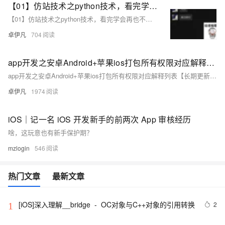
【01】仿站技术之python技术，看完学会再也不用去购买收费工具了-用python扒一个app下载落地页-包括安卓android下载（简单）-ios苹果plist下载（稍微麻烦一丢丢）-客户的麻将软件需要下载落地页并且要做搜索引擎推广-本文用python语言快速开发爬取落地页下载-优雅草卓伊凡
【01】仿站技术之python技术，看完学会再也不用去购买收费工具了-用python扒一个app下载落地页-包括安卓android下载（简单）-ios苹果plist下载（稍微麻烦一丢丢）-客户的麻将软件需要下载落地页并且要做搜索引擎推广-本文用python语言快速开发爬取落地页下载-优雅草卓伊凡
卓伊凡
704
app开发之安卓Android+苹果ios打包所有权限对应解释列表【长期更新】-以及默认打包自动添加权限列表和简化后的基本打包权限列表以uniapp为例-优雅草央千澈
app开发之安卓Android+苹果ios打包所有权限对应解释列表【长期更新】-以及默认打包自动添加权限列表和简化后的基本打包权限列表以uniapp为例-优雅草央千澈
卓伊凡
1974
iOS｜记一名 iOS 开发新手的前两次 App 审核经历
啥，这玩意也有新手保护期？
mzlogin
546
热门文章
最新文章
[iOS]深入理解__bridge  -  OC对象与C++对象的引用转换
2
1