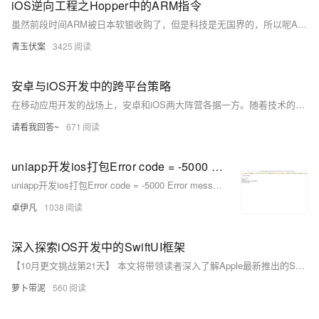
iOS逆向工程之Hopper中的ARM指令
虽然前段时间ARM被日本软银收购了，但是科技是无国界的，所以呢ARM相关知识该学的学。现在看ARM指令集还是倍感亲切的，毕竟大学里开了ARM这门课，并且做了不少的实验，当时自我感觉ARM这门课学的还是可以的。
青玉伏案
3425
安卓与iOS开发中的跨平台策略
在移动应用开发的战场上，安卓和iOS两大阵营各据一方。随着技术的演进，跨平台开发框架成为开发者的新宠，旨在实现一次编码、多平台部署的梦想。本文将探讨跨平台开发的优势与挑战，并分享实用的开发技巧，帮助开发者在安卓和iOS的世界中游刃有余。
请看我回答~
671
uniapp开发ios打包Error code = -5000 Error message: Error: certificate file(p12) import failed!报错问题如何解决
uniapp开发ios打包Error code = -5000 Error message: Error: certificate file(p12) import failed!报错问题如何解决
卓伊凡
1038
深入探索iOS开发中的SwiftUI框架
【10月更文挑战第21天】 本文将带领读者深入了解Apple最新推出的SwiftUI框架，这一革命性的用户界面构建工具为iOS开发者提供了一种声明式、高效且直观的方式来创建复杂的用户界面。通过分析SwiftUI的核心概念、主要特性以及在实际项目中的应用示例，我们将展示如何利用SwiftUI简化UI代码，提高开发效率，并保持应用程序的高性能和响应性。无论你是iOS开发的新手还是有经验的开发者，本文都将为你提供宝贵的见解和实用的指导。
萝卜带泥
560