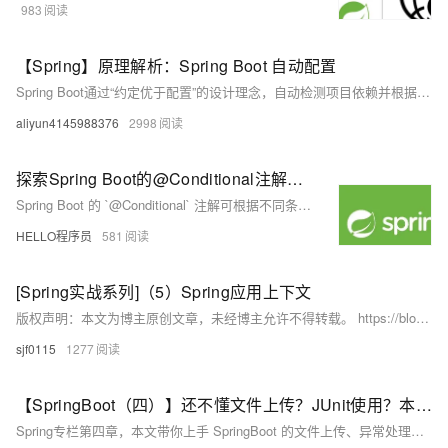
983
【Spring】原理解析：Spring Boot 自动配置
Spring Boot通过“约定优于配置”的设计理念，自动检测项目依赖并根据这些依赖自动装配相应的Bean，从而解放开发者从繁琐的配置工作中解脱出来，专注于业务逻辑实现。
aliyun4145988376
2998
探索Spring Boot的@Conditional注解的上下文配置
Spring Boot 的 `@Conditional` 注解可根据不同条件动态控制 Bean 的加载，提升应用的灵活性与可配置性。本文深入解析其用法与优势，并结合实例展示如何通过自定义条件类实现环境适配的智能配置。
HELLO程序员
581
[Spring实战系列]（5）Spring应用上下文
版权声明：本文为博主原创文章，未经博主允许不得转载。 https://blog.csdn.net/SunnyYoona/article/details/50618337 下面是Spring-Hello-world项目的运行代码： package com.
sjf0115
1277
【SpringBoot（四）】还不懂文件上传？JUnit使用？本文带你了解SpringBoot的文件上传、异常处理、组件注入等知识！并且带你领悟JUnit单元测试的使用！
Spring专栏第四章，本文带你上手 SpringBoot 的文件上传、异常处理、组件注入等功能 并且为你演示Junit5的基础上手体验