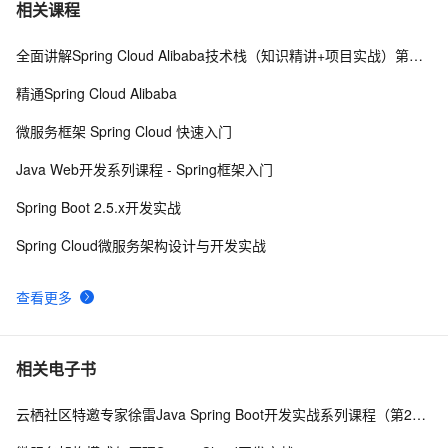
F版本SpringCloud 3—大白话Eureka服务注册与发现
5
7
相关课程
全面讲解Spring Cloud Alibaba技术栈（知识精讲+项目实战）第四阶段
Spring Cloud微服务面试题
5
8
精通Spring Cloud Alibaba
spring quartz分布式任务计划
6
9
微服务框架 Spring Cloud 快速入门
Spring5参考指南:JSR 330标准注解
4
10
Java Web开发系列课程 - Spring框架入门
Spring Boot 2.5.x开发实战
Spring Cloud微服务架构设计与开发实战
查看更多
相关电子书
云栖社区特邀专家徐雷Java Spring Boot开发实战系列课程（第20讲）：经典面试题与阿里等名企内部招聘求职面试技巧