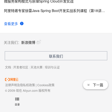
微服务架构模式与原理Spring Cloud开发实战
阿里特邀专家徐雷Java Spring Boot开发实战系列课程（第18讲）：制作Java Docker镜像与推送到DockerHub和阿里云Docker仓库
查看更多
关注我们：
新浪微博
联系我们
文档
|
开发者社区
|
天池大赛
|
培训与认证
下一篇
法律声明及隐私权政策
|
Cookies政策
© 2009-现在 Aliyun.com 版权所有
增值电信业务经营许可证：
浙B2-20080101
域名注册服务机构许可：
浙D3-20210002
目录
浙公网安备 33010602009975号
浙B2-20080101-4