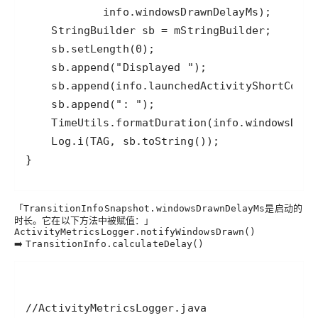
}
「
是启动的
TransitionInfoSnapshot.windowsDrawnDelayMs
时长。它在以下方法中被赋值：」
ActivityMetricsLogger.notifyWindowsDrawn()
➡️
TransitionInfo.calculateDelay()