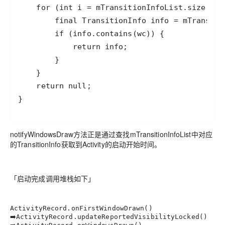
}
notifyWindowsDraw方法正是通过查找mTransitionInfoList中对应
的TransitionInfo获取到Activity的启动开始时间。
「启动完成调用堆栈如下」
ActivityRecord.onFirstWindowDrawn()
➡️
ActivityRecord.updateReportedVisibilityLocked()
➡️