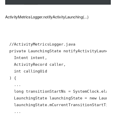
ActivityMetricsLogger.notifyActivityLaunching(...)