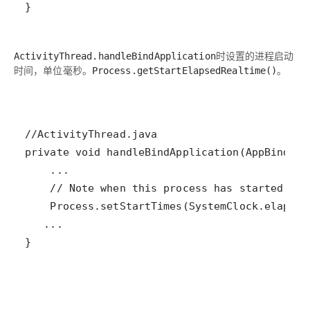
}
时设置的进程启动
ActivityThread.handleBindApplication
时间，单位毫秒。
。
Process.getStartElapsedRealtime()
}