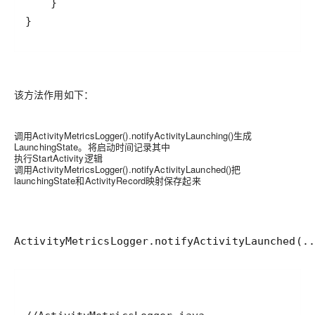
}
该方法作用如下：
调用ActivityMetricsLogger().notifyActivityLaunching()生成
LaunchingState。将启动时间记录其中
执行StartActivity逻辑
调用ActivityMetricsLogger().notifyActivityLaunched()把
launchingState和ActivityRecord映射保存起来
ActivityMetricsLogger.notifyActivityLaunched(..