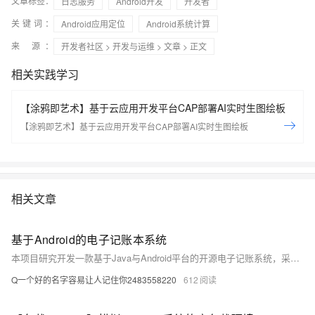
文章标签：
日志服务
Android开发
开发者
关键词：
Android应用定位
Android系统计算
来 源：
开发者社区
>
开发与运维
>
文章
> 正文
相关实践学习
【涂鸦即艺术】基于云应用开发平台CAP部署AI实时生图绘板
【涂鸦即艺术】基于云应用开发平台CAP部署AI实时生图绘板
相关文章
基于Android的电子记账本系统
本项目研究开发一款基于Java与Android平台的开源电子记账系统，采用SQLite数据库和Gradle工具，实现高效、安全、便捷的个人财务管理，顺应数字化转型趋势。
Q一个好的名字容易让人记住你2483558220
612