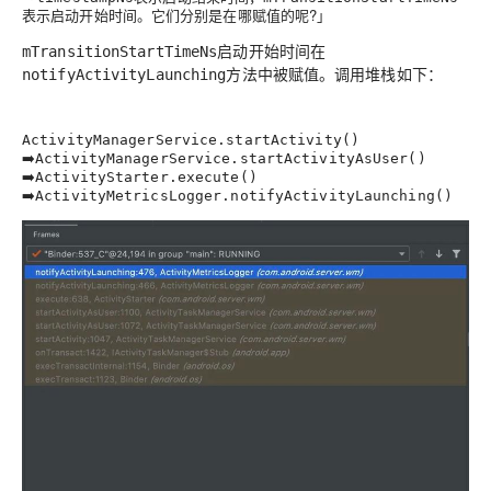
表示启动开始时间。它们分别是在哪赋值的呢?」
启动开始时间在
mTransitionStartTimeNs
方法中被赋值。调用堆栈如下：
notifyActivityLaunching
ActivityManagerService.startActivity()
➡️
ActivityManagerService.startActivityAsUser()
➡️
ActivityStarter.execute()
➡️
ActivityMetricsLogger.notifyActivityLaunching()