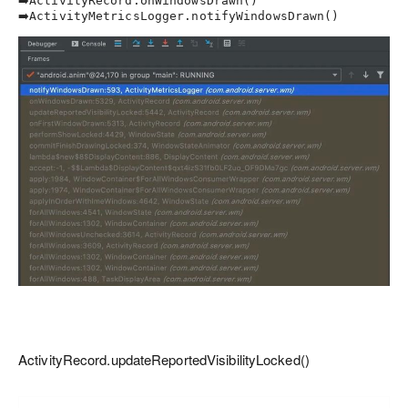
ActivityRecord.onWindowsDrawn()
➡️
ActivityMetricsLogger.notifyWindowsDrawn()
ActivityRecord.updateReportedVisibilityLocked()