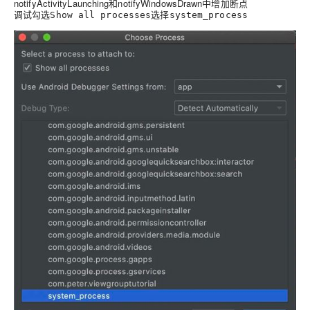
notifyActivityLaunching和notifyWindowsDrawn中增加断点
调试勾选
选择
Show all processes
system_process