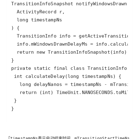
}
「
表示启动结束时间，
timestampNs
mTransitionStartTimeNs