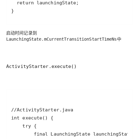
}
启动时间记录到
中
LaunchingState.mCurrentTransitionStartTimeNs
ActivityStarter.execute()