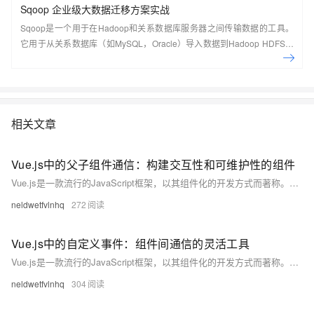
Sqoop 企业级大数据迁移方案实战
Sqoop是一个用于在Hadoop和关系数据库服务器之间传输数据的工具。
它用于从关系数据库（如MySQL，Oracle）导入数据到Hadoop HDFS，
并从Hadoop文件系统导出到关系数据库。 本课程主要讲解了Sqoop的设
计思想及原理、部署安装及配置、详细具体的使用方法技巧与实操案例、
企业级任务管理等。结合日常工作实践，培养解决实际问题的能力。本课
程由黑马程序员提供。
相关文章
Vue.js中的父子组件通信：构建交互性和可维护性的组件
Vue.js是一款流行的JavaScript框架，以其组件化的开发方式而著称。在Vue.js中，父子组件通信是实现组件之间交互和数据传递的重要机制。在本博客中，我们将深入研究父子组件通信的概念、用法、传递数据的方式以及如何有效地利用它来构建交互性和可维护性的组件。
neldwetfvlnhq
272
Vue.js中的自定义事件：组件间通信的灵活工具
Vue.js是一款流行的JavaScript框架，以其组件化的开发方式而著称。在Vue.js中，自定义事件是一种强大的机制，用于在组件之间进行通信和交互。在本博客中，我们将深入研究自定义事件的概念、创建、触发和监听，以及如何利用它来实现灵活的组件间通信。
neldwetfvlnhq
304