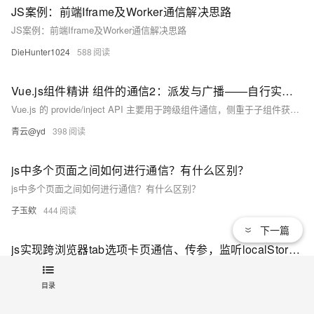
JS案例：前端Iframe及Worker通信解决思路
JS案例：前端Iframe及Worker通信解决思路
DieHunter1024
588
Vue.js组件精讲 组件的通信2：派发与广播——自行实现dispatch和broadcast方法
Vue.js 的 provide/inject API 主要用于跨级组件通信，侧重于子组件获取上级状态。但无法良好处理两种场景：父向子（跨级）传递数据和子向父（跨级）传递数据。在这种情况下，虽然Vue推荐使用Vuex，但在某些场景下，可以使用自定义的`dispatch`和`broadcast`方法。这两个方法在Vue 1.x中存在，但在2.x中被废弃。`$emit`用于触发当前组件的自定义事件，而`$on`用于监听这些事件。在Vue 2.x中，我们将自行实现`dispatch`和`broadcast`以实现类似的功能，允许父子组件（包括跨级）之间的通信，特别是当组件层级不深且无需全面状态管理时
青云@yd
398
js中多个页面之间如何进行通信？有什么区别？
js中多个页面之间如何进行通信？有什么区别？
子玉欸
444
下一篇
js实现跨浏览器tab选项卡页通信、传参，监听localStorage.变量的实时变化，实现打开多个浏览器页面窗口相互可以传参通信
js实现跨浏览器tab选项卡页通信、传参，监听localStorage.变量的实时变化，实现打开多个浏览器页面窗口相互可以传参通信
目录
你挚爱的强哥
446