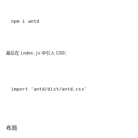
npm i antd
最后在
中引入 CSS：
index.js
import 'antd/dist/antd.css'
布局