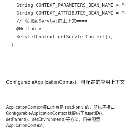
ConfigurableApplicationContext：可配置的应用上下文
ApplicationContext接口本身是 read-only 的，所以子接口
ConfigurableApplicationContext就提供了如setID()、
setParent()、setEnvironment()等方法，用来配置
ApplicationContext。