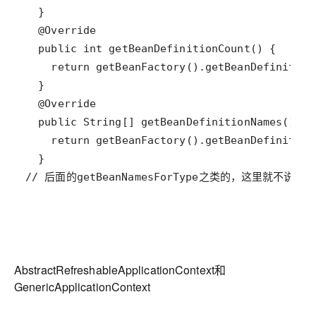
AbstractRefreshableApplicationContext和
GenericApplicationContext