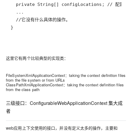
这里它有两个比较典型的实现类：
FileSystemXmlApplicationContext：taking the context definition files
from the file system or from URLs
ClassPathXmlApplicationContext：taking the context definition files
from the class path
三级接口：ConfigurableWebApplicationContext 集大成
者
web应用上下文使用的接口，并没有定义太多的操作，主要和