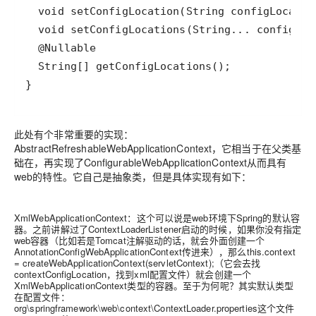
此处有个非常重要的实现：
AbstractRefreshableWebApplicationContext，它相当于在父类基
础在，再实现了ConfigurableWebApplicationContext从而具有
web的特性。它自己是抽象类，但是具体实现有如下：
XmlWebApplicationContext：这个可以说是web环境下Spring的默认容
器。之前讲解过了ContextLoaderListener启动的时候，如果你没有指定
web容器（比如若是Tomcat注解驱动的话，就会外面创建一个
AnnotationConfigWebApplicationContext传进来），那么this.context
= createWebApplicationContext(servletContext);（它会去找
contextConfigLocation，找到xml配置文件）就会创建一个
XmlWebApplicationContext类型的容器。至于为何呢？其实默认类型
在配置文件：
org\springframework\web\context\ContextLoader.properties这个文件