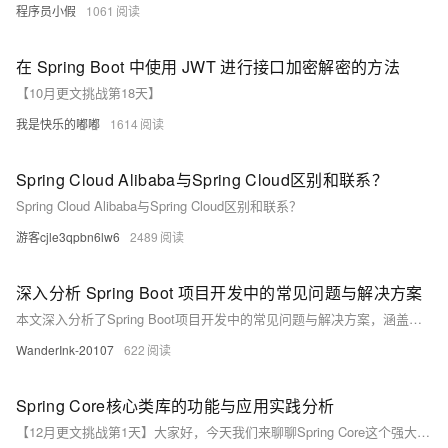
程序员小假
1061
在 Spring Boot 中使用 JWT 进行接口加密解密的方法
【10月更文挑战第18天】
我是快乐的嘟嘟
1614
Spring Cloud Alibaba与Spring Cloud区别和联系？
Spring Cloud Alibaba与Spring Cloud区别和联系？
游客cjle3qpbn6lw6
2489
深入分析 Spring Boot 项目开发中的常见问题与解决方案
本文深入分析了Spring Boot项目开发中的常见问题与解决方案，涵盖视图路径冲突（Circular View Path）、ECharts图表数据异常及SQL唯一约束冲突等典型场景。通过实际案例剖析问题成因，并提供具体解决方法，如优化视图解析器配置、改进数据查询逻辑以及合理使用外键约束。同时复习了Spring MVC视图解析原理与数据库完整性知识，强调细节处理和数据验证的重要性，为开发者提供实用参考。
WanderInk-20107
622
Spring Core核心类库的功能与应用实践分析
【12月更文挑战第1天】大家好，今天我们来聊聊Spring Core这个强大的核心类库。Spring Core作为Spring框架的基础，提供了控制反转（IOC）和依赖注入（DI）等核心功能，以及企业级功能，如JNDI和定时任务等。通过本文，我们将从概述、功能点、背景、业务点、底层原理等多个方面深入剖析Spring Core，并通过多个Java示例展示其应用实践，同时指出对应实践的优缺点。