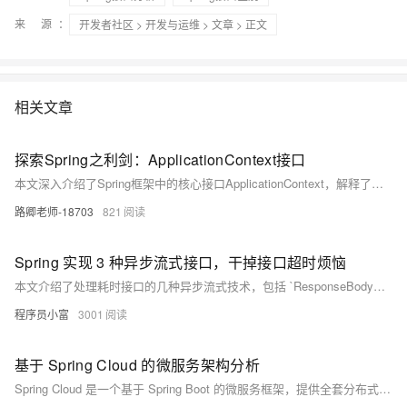
来 源：
开发者社区
>
开发与运维
>
文章
> 正文
相关文章
探索Spring之利剑：ApplicationContext接口
本文深入介绍了Spring框架中的核心接口ApplicationContext，解释了其作为应用容器的功能，包括事件发布、国际化支持等，并通过基于XML和注解的配置示例展示了如何使用ApplicationContext管理Bean实例。
路卿老师-18703
821
Spring 实现 3 种异步流式接口，干掉接口超时烦恼
本文介绍了处理耗时接口的几种异步流式技术，包括 `ResponseBodyEmitter`、`SseEmitter` 和 `StreamingResponseBody`。这些工具可在执行耗时操作时不断向客户端响应处理结果，提升用户体验和系统性能。`ResponseBodyEmitter` 适用于动态生成内容场景，如文件上传进度；`SseEmitter` 用于实时消息推送，如状态更新；`StreamingResponseBody` 则适合大数据量传输，避免内存溢出。文中提供了具体示例和 GitHub 地址，帮助读者更好地理解和应用这些技术。
程序员小富
3001
基于 Spring Cloud 的微服务架构分析
Spring Cloud 是一个基于 Spring Boot 的微服务框架，提供全套分布式系统解决方案。它整合了 Netflix、Zookeeper 等成熟技术，通过简化配置和开发流程，支持服务发现（Eureka）、负载均衡（Ribbon）、断路器（Hystrix）、API网关（Zuul）、配置管理（Config）等功能。此外，Spring Cloud 还兼容 Nacos、Consul、Etcd 等注册中心，满足不同场景需求。其核心组件如 Feign 和 Stream，进一步增强了服务调用与消息处理能力，为开发者提供了一站式微服务开发工具包。