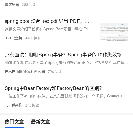
喜欢猪猪
283
spring boot 整合 itextpdf 导出 PDF，写入大文本，写入HTML代码，分析当下导出PDF的几个工具
这篇文章介绍了如何在Spring Boot项目中整合iTextPDF库来导出PDF文件，包括写入大文本和HTML代码，并分析了几种常用的Java PDF导出工具。
java冯坚持
4868
京东面试：聊聊Spring事务？Spring事务的10种失效场景？加入型传播和嵌套型传播有什么区别？
45岁老架构师尼恩分享了Spring事务的核心知识点，包括事务的两种管理方式（编程式和声明式）、@Transactional注解的五大属性（transactionManager、propagation、isolation、timeout、readOnly、rollbackFor）、事务的七种传播行为、事务隔离级别及其与数据库隔离级别的关系，以及Spring事务的10种失效场景。尼恩还强调了面试中如何给出高质量答案，推荐阅读《尼恩Java面试宝典PDF》以提升面试表现。更多技术资料可在公众号【技术自由圈】获取。
技术自由圈/原疯狂创客圈
726
Spring中BeanFactory和FactoryBean的区别？
一位工作了4年的小伙伴，去京东面试被问到这样一个问题，Spring中的BeanFactory和FactoryBean有什么区别？因为没有看过源码，当时就感觉这是一个文字游戏，感觉没什么区别？ 那今天，我就给大家来聊清楚。另外，往期面试题解析中配套的文档我已经准备好，想获得的可以在我的煮叶简介中找到。好了，我们先来看BeanFactory。
Tom弹架构
275
热门文章
最新文章