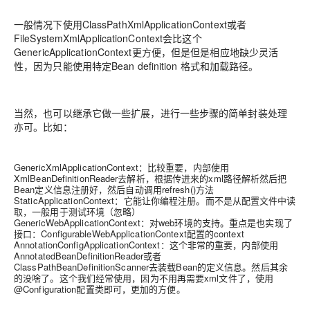
一般情况下使用ClassPathXmlApplicationContext或者
FileSystemXmlApplicationContext会比这个
GenericApplicationContext更方便，但是但是相应地缺少灵活
性，因为只能使用特定Bean definition 格式和加载路径。
当然，也可以继承它做一些扩展，进行一些步骤的简单封装处理
亦可。比如：
GenericXmlApplicationContext：比较重要，内部使用
XmlBeanDefinitionReader去解析，根据传进来的xml路径解析然后把
Bean定义信息注册好，然后自动调用refresh()方法
StaticApplicationContext：它能让你编程注册。而不是从配置文件中读
取，一般用于测试环境（忽略）
GenericWebApplicationContext：对web环境的支持。重点是也实现了
接口：ConfigurableWebApplicationContext配置的context
AnnotationConfigApplicationContext：这个非常的重要，内部使用
AnnotatedBeanDefinitionReader或者
ClassPathBeanDefinitionScanner去装载Bean的定义信息。然后其余
的没啥了。这个我们经常使用，因为不用再需要xml文件了，使用
@Configuration配置类即可，更加的方便。