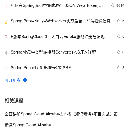
如何在SpringBoot中集成JWT(JSON Web Token)鉴
8614
1
权
Spring Boot+Netty+Websocket实现后台向前端推送信息
5
2
F版本SpringCloud 3—大白话Eureka服务注册与发现
5
3
SpringMVC中类型转换器Converter＜S,T＞详解
8
4
Spring Security-退出登录和CSRF 
8
5
spring boot 2以上版本整合mybatis
1
6
一个基于 Spring Boot 的项目骨架，少造轮子！ 
6
7
相关课程
全面讲解Spring Cloud Alibaba技术栈（知识精讲+项目实战）第一阶段
Spring Cloud微服务面试题
5
8
精通Spring Cloud Alibaba