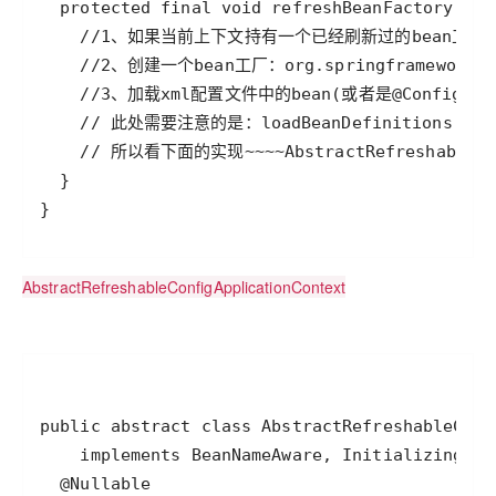
AbstractRefreshableConfigApplicationContext