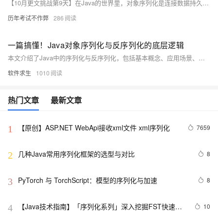
【10月更文挑战第9天】在Java的世界里，对象序列化是连接数据持久化与网络通信的桥梁。本文将深入探讨Java对象序列化的机制、实践方法及反序列化过程，通过代码示例揭示其背后的原理。从基础概念到高级应用，我们将一步步揭开序列化技术的神秘面纱，让读者能够掌握这一强大工具，以应对数据存储和传输的挑战。
历年考试不作弊
286
一篇搞懂！Java对象序列化与反序列化的底层逻辑
本文介绍了Java中的序列化与反序列化，包括基本概念、应用场景、实现方式及注意事项。序列化是将对象转换为字节流，便于存储和传输；反序列化则是将字节流还原为对象。文中详细讲解了实现序列化的步骤，以及常见的反序列化失败原因和最佳实践。通过实例和代码示例，帮助读者更好地理解和应用这一重要技术。
软件求生
1010
热门文章
最新文章
【原创】ASP.NET WebApi接收xml文件 xml序列化
7659
1
几种Java常用序列化框架的选型与对比
8
2
PyTorch 与 TorchScript：模型的序列化与加速
8
3
【Java技术指南】「序列化系列」深入挖掘FST快速序
10
4