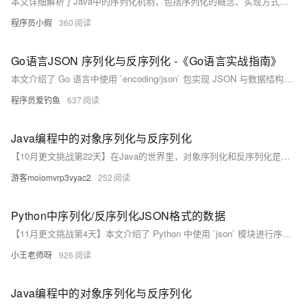
本文详细解析了Java中的序列化机制，包括序列化的概念、实现方式及应用场景。通过Student类的实例演示了对象的序列化与反序列化过程，并分析了`Serializable`接口的作用以及`serialVersionUID`的重要意义。此外，文章还探讨了如何通过自定义`readObject()`方法增强序列化的安全性，以及解决可序列化单例模式中可能产生的多实例问题。最后提供了代码示例和运行结果，帮助读者深入理解序列化的原理与实践技巧。
程序员小假
360
Go语言JSON 序列化与反序列化 -《Go语言实战指南》
本文介绍了 Go 语言中使用 `encoding/json` 包实现 JSON 与数据结构之间的转换。内容涵盖序列化（`Marshal`）和反序列化（`Unmarshal`），包括基本示例、结构体字段标签的使用、控制字段行为的标签（如 `omitempty` 和 `-`）、处理 `map` 和切片、嵌套结构体序列化、反序列化未知结构（使用 `map[string]interface{}`）以及 JSON 数组的解析。最后通过表格总结了序列化与反序列化的方法及类型要求，帮助开发者快速掌握 JSON 数据处理技巧。
程序员爱钓鱼
637
Java编程中的对象序列化与反序列化
【10月更文挑战第22天】在Java的世界里，对象序列化和反序列化是数据持久化和网络传输的关键技术。本文将带你了解如何在Java中实现对象的序列化与反序列化，并探讨其背后的原理。通过实际代码示例，我们将一步步展示如何将复杂数据结构转换为字节流，以及如何将这些字节流还原为Java对象。文章还将讨论在使用序列化时应注意的安全性问题，以确保你的应用程序既高效又安全。
游客moiomvrp3vyac2
252
Python中序列化/反序列化JSON格式的数据
【11月更文挑战第4天】本文介绍了 Python 中使用 `json` 模块进行序列化和反序列化的操作。序列化是指将 Python 对象（如字典、列表）转换为 JSON 字符串，主要使用 `json.dumps` 方法。示例包括基本的字典和列表序列化，以及自定义类的序列化。反序列化则是将 JSON 字符串转换回 Python 对象，使用 `json.loads` 方法。文中还提供了具体的代码示例，展示了如何处理不同类型的 Python 对象。
小王老师呀
926
Java编程中的对象序列化与反序列化