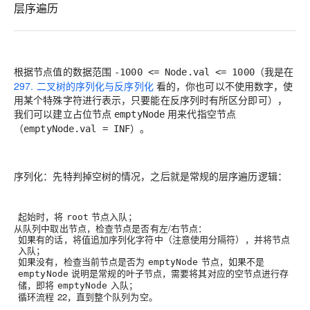
层序遍历
根据节点值的数据范围
（我是在
-1000 <= Node.val <= 1000
297. 二叉树的序列化与反序列化
看的，你也可以不使用数字，使
用某个特殊字符进行表示，只要能在反序列时有所区分即可），
我们可以建立占位节点
用来代指空节点
emptyNode
（
）。
emptyNode.val = INF
序列化：先特判掉空树的情况，之后就是常规的层序遍历逻辑：
起始时，将
节点入队；
root
从队列中取出节点，检查节点是否有左/右节点：
如果有的话，将值追加序列化字符中（注意使用分隔符），并将节点
入队；
如果没有，检查当前节点是否为
节点，如果不是
emptyNode
说明是常规的叶子节点，需要将其对应的空节点进行存
emptyNode
储，即将
入队；
emptyNode
循环流程
2
2
，直到整个队列为空。