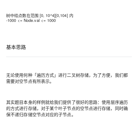
树中结点数在范围
[0, 10^4]
[
0
,
1
0
4
]
内
-1000 <= Node.val <= 1000
基本思路
无论使用何种「遍历方式」进行二叉树存储，为了方便，我们都
需要对空节点有所表示。
其实题目本身的样例就给我们提供了很好的思路：
使用层序遍历
的方式进行存储，对于某个叶子节点的空节点进行存储，同时确
保不递归存储空节点对应的子节点。