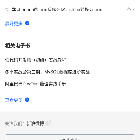
列化压缩内存的利器的特性和原理 
学习:erlang的term反序列化，string转换为term
4
5
Json.net说法——（一）修饰标签，日期序列化
498
6
序列化和反序列化（1）---[Serializable]
5
7
相关电子书
低代码开发师（初级）实战教程
Java对象序列化
4
8
冬季实战营第三期：MySQL数据库进阶实战
DateTime在ExtJs中无法正确序列化的问题
554
9
阿里巴巴DevOps 最佳实践手册
C#通过序列化实现深拷贝
591
10
查看更多
关注我们：
新浪微博