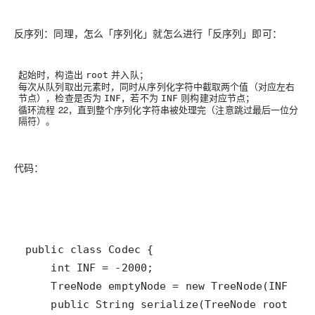
反序列：同理，怎么「序列化」就怎么进行「反序列」即可：
起始时，构造出
并入队；
root
每次从队列取出元素时，同时从序列化字符中截取两个值（对应左右
节点），检查是否为
，若不为
则构建对应节点；
INF
INF
循环流程
2
2
，直到整个序列化字符串被处理完（注意跳过最后一位分
隔符）。
代码：