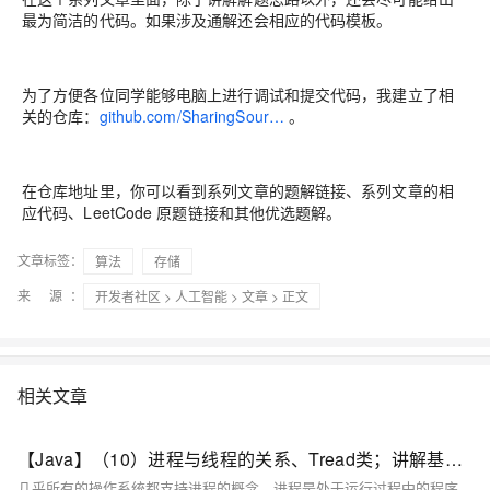
最为简洁的代码。如果涉及通解还会相应的代码模板。
为了方便各位同学能够电脑上进行调试和提交代码，我建立了相
关的仓库：
github.com/SharingSour…
。
在仓库地址里，你可以看到系列文章的题解链接、系列文章的相
应代码、LeetCode 原题链接和其他优选题解。
文章标签：
算法
存储
来 源：
开发者社区
>
人工智能
>
文章
> 正文
相关文章
【Java】（10）进程与线程的关系、Tread类；讲解基本线程安全、网络编程内容；JSON序列化与反序列化
几乎所有的操作系统都支持进程的概念，进程是处于运行过程中的程序，并且具有一定的独立功能，进程是系统进行资源分配和调度的一个独立单位一般而言，进程包含如下三个特征。独立性动态性并发性。