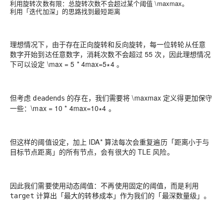
利用旋转次数有限：总旋转次数不会超过某个阈值
\max
max
。
利用「迭代加深」的思路找到最短距离
理想情况下，由于存在正向旋转和反向旋转，每一位转轮从任意
数字开始到达任意数字，消耗次数不会超过
5
5
次，因此理想情况
下可以设定
\max = 5 * 4
max
=
5
∗
4
。
但考虑
的存在，我们需要将
\max
max
定义得更加保守
deadends
一些：
\max = 10 * 4
max
=
1
0
∗
4
。
但这样的阈值设定，加上 IDA* 算法每次会重复遍历「距离小于与
目标节点距离」的所有节点，会有很大的 TLE 风险。
因此我们需要使用动态阈值：不再使用固定的阈值，而是利用
计算出「最大的转移成本」作为我们的「最深数量级」。
target