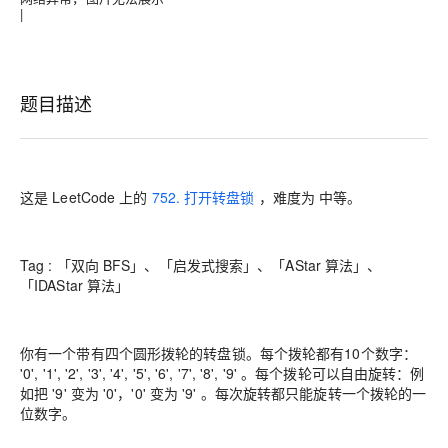
|
题目描述
这是 LeetCode 上的
752. 打开转盘锁
，难度为
中等
。
Tag : 「双向 BFS」、「启发式搜索」、「AStar 算法」、
「IDAStar 算法」
你有一个带有四个圆形拨轮的转盘锁。每个拨轮都有10个数字：
'0', '1', '2', '3', '4', '5', '6', '7', '8', '9' 。每个拨轮可以自由旋转：例
如把 '9' 变为 '0'，'0' 变为 '9' 。每次旋转都只能旋转一个拨轮的一
位数字。