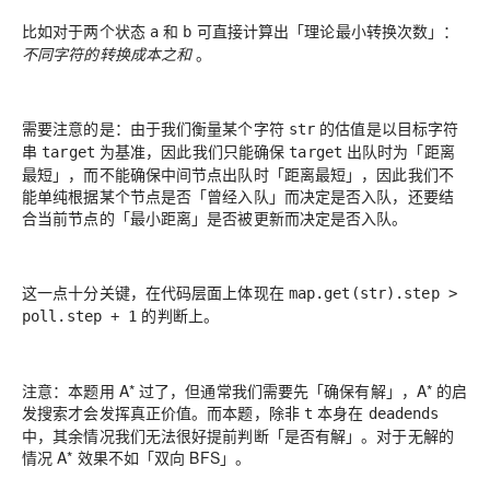
比如对于两个状态
和
可直接计算出「理论最小转换次数」：
a
b
不同字符的转换成本之和
。
需要注意的是：由于我们衡量某个字符
的估值是以目标字符
str
串
为基准，因此我们只能确保
出队时为「距离
target
target
最短」，而不能确保中间节点出队时「距离最短」，因此我们不
能单纯根据某个节点是否「曾经入队」而决定是否入队，还要结
合当前节点的「最小距离」是否被更新而决定是否入队。
这一点十分关键，在代码层面上体现在
map.get(str).step >
的判断上。
poll.step + 1
注意：本题用 A* 过了，但通常我们需要先「确保有解」，A* 的启
发搜索才会发挥真正价值。而本题，除非
本身在
t
deadends
中，其余情况我们无法很好提前判断「是否有解」。对于无解的
情况 A* 效果不如「双向 BFS」。