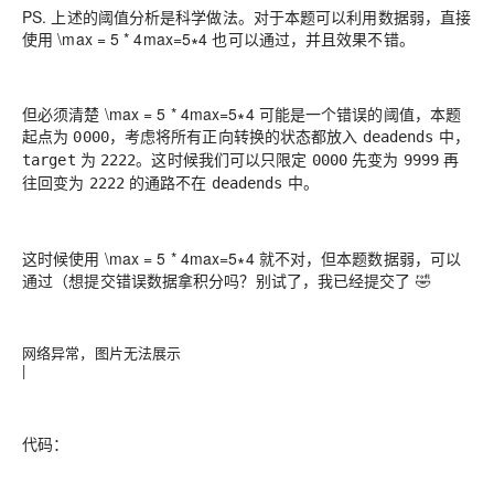
PS. 上述的阈值分析是科学做法。对于本题可以利用数据弱，直接
使用
\max = 5 * 4
max
=
5
∗
4
也可以通过，并且效果不错。
但必须清楚
\max = 5 * 4
max
=
5
∗
4
可能是一个错误的阈值，本题
起点为
，考虑将所有正向转换的状态都放入
中，
0000
deadends
为
。这时候我们可以只限定
先变为
再
target
2222
0000
9999
往回变为
的通路不在
中。
2222
deadends
这时候使用
\max = 5 * 4
max
=
5
∗
4
就不对，但本题数据弱，可以
通过（想提交错误数据拿积分吗？别试了，我已经提交了 🤣
网络异常，图片无法展示
|
代码：