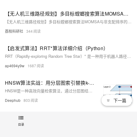
【无人机三维路径规划】多目标螳螂搜索算法MOMSA与非支配排序的鲸鱼优化算法NSWOA求解无人机三维路径规划研究（Matlab代码实现）
【无人机三维路径规划】多目标螳螂搜索算法MOMSA与非支配排序的鲸鱼优化算法NSWOA求解无人机三维路径规划研究（Matlab代码实现）
荔枝科研社
344
【启发式算法】RRT*算法详细介绍（Python）
RRT（Rapidly-exploring Random Tree Star）* 是一种用于机器人路径规划的启发式算法，它是在经典的 RRT（Rapidly-exploring Random Tree）算法的基础上进行改进的。RRT* 通过优化路径质量，能够找到最短的路径，适用于高维空间中的路径规划问题。
ap4694y9w
1687
HNSW算法实战：用分层图索引替换k-NN暴力搜索
HNSW是一种高效向量检索算法，通过分层图结构实现近似最近邻的对数时间搜索，显著降低查询延迟。相比暴力搜索，它在保持高召回率的同时，将性能提升数十倍，广泛应用于大规模RAG系统。
下一篇
Deephub
803
结合多种启发式解码方法的混合多目标进化算法，用于解决带工人约束的混合流水车间调度问题（Matlab代码实现）
目录
结合多种启发式解码方法的混合多目标进化算法，用于解决带工人约束的混合流水车间调度问题（Matlab代码实现）
荔枝科研社
441