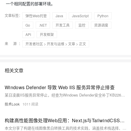
一个相同配置的部署环境。
文章标签：
弹性Web托管
Java
JavaScript
Python
Go
.NET
开发工具
监控
资源调度
API
开发框架
来 源：
开发者社区
>
开发与运维
>
文章
> 正文
相关文章
Windows Defender 导致 Web IIS 服务异常停止排查
某日凌晨IIS服务异常停止，经查为Windows Defender安全补丁KB2267602触发引擎更新，导致系统资源波动，进而引发应用池回收。确认非人为操作，系统无重启。通过分析日志与监控，定位原因为Defender更新后扫描加重负载。解决方案：将IIS及.NET相关路径添加至Defender排除列表，避免业务影响。
技术Look
1011
构建高性能图像处理Web应用：Next.js与TailwindCSS实践
本文分享了构建在线图像黑白转换工具的技术实践，涵盖技术栈选择、架构设计与性能优化。项目采用Next.js提供优秀的SSR性能和SEO支持，TailwindCSS加速UI开发，WebAssembly实现高性能图像处理算法。通过渐进式处理、WebWorker隔离及内存管理等策略，解决大图像处理性能瓶颈，并确保跨浏览器兼容性和移动设备优化。实际应用案例展示了其即时处理、高质量输出和客户端隐私保护等特点。未来计划引入WebGPU加速、AI增强等功能，进一步提升用户体验。此技术栈为Web图像处理应用提供了高效可行的解决方案。