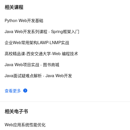
Python：使用PyJWT实现JSON Web Tokens加密解密
2
7
相关课程
Python Web开发基础
针对 Android Web 应用程序的事件记录器
680
8
EventRecorder
Java Web开发系列课程 - Spring框架入门
而桌面app向来是web前端开发开发人员下意识的避开方
2
9
企业Web常用架构LAMP-LNMP实战
Asp.Net Web API 2第十六课——Parameter Binding in 
5
10
高校精品课-西安交通大学-Web 编程技术
ASP.NET Web API(参数绑定)
Java Web项目实战 - 图书商城
Java面试疑难点解析 - Java Web开发
查看更多
相关电子书
Web应用系统性能优化