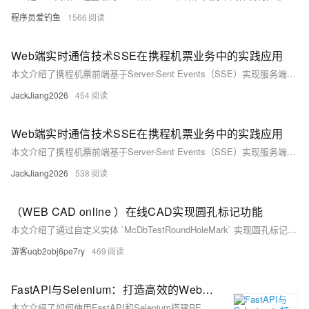
程序员爱钓鱼
1566
Web端实时通信技术SSE在携程机票业务中的实践应用
本文介绍了携程机票前端基于Server-Sent Events（SSE）实现服务端推送的企业级全链路通用技术解决方案。文章深入探讨了 SSE 技术在应用过程中包括方案对比、技术选型、链路层优化以及实际效果等多维度的技术细节，为类似使用场景提供普适性参考和借鉴。该方案设计目标是实现通用性，适用于各种网络架构和业务场景。
JackJiang2026
454
Web端实时通信技术SSE在携程机票业务中的实践应用
本文介绍了携程机票前端基于Server-Sent Events（SSE）实现服务端推送的企业级全链路通用技术解决方案。文章深入探讨了 SSE 技术在应用过程中包括方案对比、技术选型、链路层优化以及实际效果等多维度的技术细节，为类似使用场景提供普适性参考和借鉴。
JackJiang2026
538
（WEB CAD online ）在线CAD实现圆孔标记功能
本文介绍了通过自定义实体 `McDbTestRoundHoleMark` 实现圆孔标记功能的方法。该功能支持多象限标记、可调节标记角度、多重标记及动态编辑，并自动计算包围盒以优化空间定位与选择操作。核心实现包括类结构定义、数据序列化、标记数据设置、夹点编辑及实体绘制等步骤。用户可通过插件初始化注册并创建圆孔标记，适用于工程图纸标注场景。在线Demo展示了实际效果，便于开发者参考与使用。
游客uqb2obj6pe7ry
469
FastAPI与Selenium：打造高效的Web数据抓取服务 —— 采集Pixabay中的图片及相关信息
本文介绍了如何使用FastAPI和Selenium搭建RESTful接口，访问免版权图片网站Pixabay并采集图片及其描述信息。通过配置代理IP、User-Agent和Cookie，提高爬虫的稳定性和防封禁能力。环境依赖包括FastAPI、Uvicorn和Selenium等库。代码示例展示了完整的实现过程，涵盖代理设置、浏览器模拟及数据提取，并提供了详细的中文注释。适用于需要高效、稳定的Web数据抓取服务的开发者。