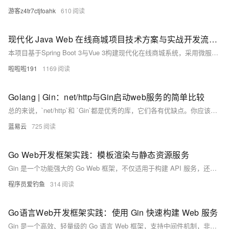
游客z4tr7ctjfoahk
610
现代化 Java Web 在线商城项目技术方案与实战开发流程及核心功能实现详解
本项目基于Spring Boot 3与Vue 3构建现代化在线商城系统，采用微服务架构，整合Spring Cloud、Redis、MySQL等技术，涵盖用户认证、商品管理、购物车功能，并支持Docker容器化部署与Kubernetes编排。提供完整CI/CD流程，助力高效开发与扩展。
啦啦啦191
1169
Golang | Gin：net/http与Gin启动web服务的简单比较
总的来说，`net/http`和 `Gin`都是优秀的库，它们各有优缺点。你应该根据你的需求和经验来选择最适合你的工具。希望这个比较可以帮助你做出决策。
蓝易云
725
Go Web开发框架实践：模板渲染与静态资源服务
Gin 是一个功能强大的 Go Web 框架，不仅适用于构建 API 服务，还支持 HTML 模板渲染和静态资源托管。它可以帮助开发者快速搭建中小型网站，并提供灵活的模板语法、自定义函数、静态文件映射等功能，同时兼容 Go 的 html/template 引擎，具备高效且安全的页面渲染能力。
程序员爱钓鱼
314
Go语言Web开发框架实践：使用 Gin 快速构建 Web 服务
Gin 是一个高效、轻量级的 Go 语言 Web 框架，支持中间件机制，非常适合开发 RESTful API。本文从安装到进阶技巧全面解析 Gin 的使用：快速入门示例（Hello Gin）、定义 RESTful 用户服务（增删改查接口实现），以及推荐实践如参数校验、中间件和路由分组等。通过对比标准库 `net/http`，Gin 提供更简洁灵活的开发体验。此外，还推荐了 GORM、Viper、Zap 等配合使用的工具库，助力高效开发。