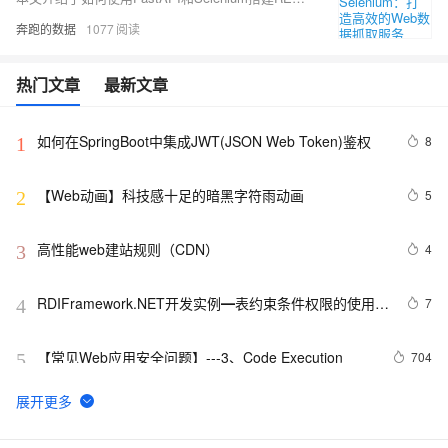
奔跑的数据
1077
热门文章
最新文章
如何在SpringBoot中集成JWT(JSON Web Token)鉴权
8
1
【Web动画】科技感十足的暗黑字符雨动画 
5
2
高性能web建站规则（CDN）
4
3
RDIFramework.NET开发实例━表约束条件权限的使用-
7
4
Web
【常见Web应用安全问题】---3、Code Execution
704
5
web自动化测试-playwright工具5分钟上手
10
6