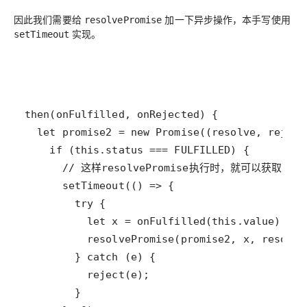
因此我们需要给
加一下异步操作，本手写使用
resolvePromise
实现。
setTimeout