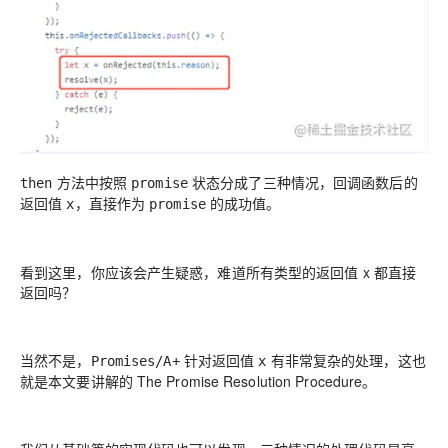
方法中按照
状态分成了三种情况，回调函数后的
then
promise
返回值
，直接作为
的成功值。
x
promise
看到这里，你应该会产生疑惑，难道
所有类型的返回值 x 都直接
返回
吗？
当然不是，
针对返回值
有非常复杂的处理，这也
Promises/A+
x
就是本文要讲解的
The Promise Resolution Procedure
。