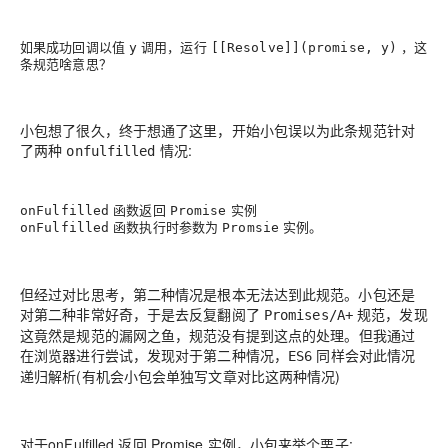
如果成功回调以值
调用，运行
，这
y
[[Resolve]](promise, y)
条规范啥意思？
小包想了很久，终于想通了这里，开始小包误以为此条规范针对
了两种
情况:
onfulfilled
函数返回
实例
onFulfilled
Promise
函数执行时参数为
实例。
onFulfilled
Promsie
但经过对比思考，第二种情况是根本无法达到此规范。小包还是
对第二种非常好奇，于是去反复翻阅了
规范，发现
Promises/A+
这竟然是
规范的漏网之鱼
，规范没有提到这点的处理。但我通过
在浏览器进行尝试，发现对于第二种情况，
同样会对此情况
ES6
递归解析(有机会小包会单独写文章对比这两种情况)
对于
onFulfilled 返回 Promise 实例
，小包来举个栗子: