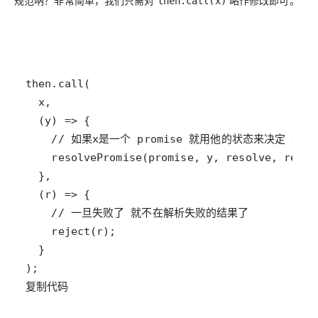
规范呐？非常简单，我们只需对
略作修改即可。
then.call(x)
复制代码