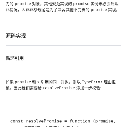
力的
对象，其他规范实现的
实例未必会处理
promise
promise
此情况，因此此条规范是为了兼容其他不完善的
实现。
promise
源码实现
循环引用
如果
和
引用的同一对象，则以
理由拒
promise
x
TypeError
绝。因此我们需要给
添加一步校验:
resolvePromise