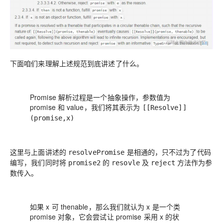
下面咱们来理解上述规范到底讲述了什么。
Promise 解析过程是一个抽象操作，参数值为
promise 和 value，我们将其表示为
[[Resolve]]
(promise,x)
这里与上面讲述的
是相通的，只不过为了代码
resolvePromise
编写，我们同时将
的
及
方法作为参
promise2
resovle
reject
数传入。
如果 x 可 thenable，那么我们就认为 x 是一个类
promise 对象，它会尝试让 promise 采用 x 的状