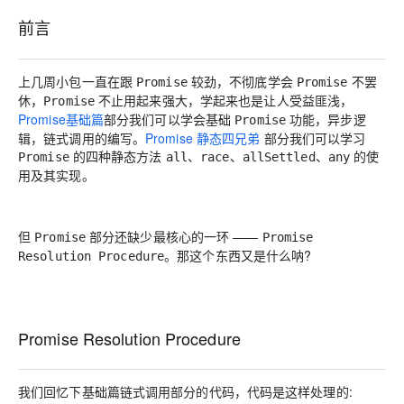
前言
上几周小包一直在跟
较劲，不彻底学会
不罢
Promise
Promise
休，
不止用起来强大，学起来也是让人受益匪浅，
Promise
Promise基础篇
部分我们可以学会基础
功能，异步逻
Promise
辑，链式调用的编写。
Promise 静态四兄弟
部分我们可以学习
的四种静态方法
的使
Promise
all、race、allSettled、any
用及其实现。
但
部分还缺少最核心的一环 ——
Promise
Promise
。那这个东西又是什么呐?
Resolution Procedure
Promise Resolution Procedure
我们回忆下基础篇链式调用部分的代码，代码是这样处理的: