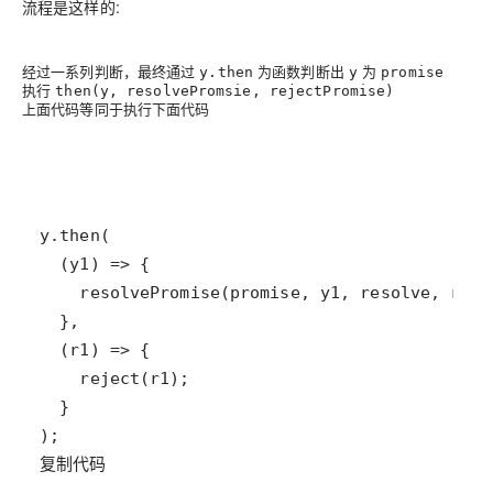
流程是这样的:
经过一系列判断，最终通过
为函数判断出
为
y.then
y
promise
执行
then(y, resolvePromsie, rejectPromise)
上面代码等同于执行下面代码
复制代码