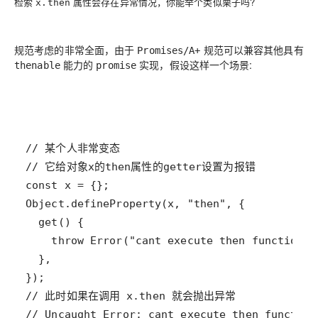
检索
属性会存在异常情况，你能举个类似栗子吗?
x.then
规范考虑的非常全面，由于
规范可以兼容其他具有
Promises/A+
能力的
实现，假设这样一个场景:
thenable
promise