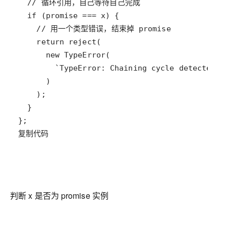
复制代码
判断 x 是否为 promise 实例