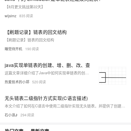
【8月更文挑战第22天】
wljslmz
835
【刷题记录】链表的回文结构
【刷题记录】链表的回文结构
睡觉待开机
190
java实现单链表的创建、增、删、改、查
这篇文章详细介绍了Java中如何实现单链表的创建以及对单链表进行增加、删除、修改、查询等操作的方法，并提供了相应的代码示例。
热爱技术的小郑
520
无头链表二级指针方式实现(C语言描述)
本文介绍了如何在C语言中使用二级指针实现无头链表，并提供了创建节点、插入、删除、查找、销毁链表等操作的函数实现，以及一个示例程序来演示这些操作。
石小浪♪
294