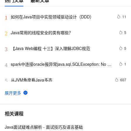
热门文章
最新文章
如何在Java项目中实现领域驱动设计（DDD）
11
1
Java常用的线程安全的类有哪些？
5
2
【Java Web编程 十三】深入理解JDBC规范
5
3
spark中连接oracle报异常java.sql.SQLException: No 
1
4
suitable driver
从JVM角度看Java多态
607
5
WebKit  上的JS直接使用Java Bean
578
6
Java 图书管理系统详解
7
7
相关课程
Java面试疑难点解析 - 面试技巧及语言基础
JAVA多线程实现的两种方式
7
8