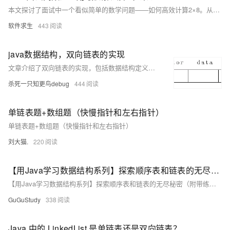
本文探讨了面试中一个看似简单的数学问题——如何高效计算2×8。从直接使用乘法、位运算优化、编译器优化、加法实现到大整数场景下的处理，全面解析了不同方法的原理和适用场景，帮助读者深入理解计算效率优化的重要性。
软件求生
443
java数据结构，双向链表的实现
文章介绍了双向链表的实现，包括数据结构定义、插入和删除操作的代码实现，以及双向链表的其他操作方法，并提供了完整的Java代码实现。
杀死一只知更鸟debug
444
单链表题+数组题（快慢指针和左右指针）
单链表题+数组题（快慢指针和左右指针）
刘大猫.
220
【用Java学习数据结构系列】探索顺序表和链表的无尽秘密（附带练习唔）pro
【用Java学习数据结构系列】探索顺序表和链表的无尽秘密（附带练习唔）pro
GuGuStudy
338
Java 中的 LinkedList 是单链表还是双向链表？