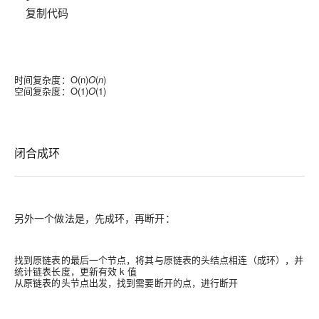
复制代码
时间复杂度：
O(n)
O
(
n
)
空间复杂度：
O(1)
O
(
1
)
闭合成环
另外一个做法是，先成环，再断开：
找到原链表的最后一个节点，将其与原链表的头结点相连（成环），并
统计链表长度，更新有效 k 值
从原链表的头节点出发，找到需要断开的点，进行断开