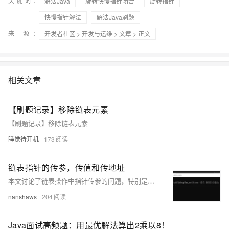
关键词：
解法Java
旋转快慢指针闭合
旋转指针
快慢指针解法
解法Java刷题
来 源：
开发者社区
>
开发与运维
>
文章
> 正文
相关文章
【刷题记录】移除链表元素
【刷题记录】移除链表元素
睡觉待开机
173
链表指针的传参，传值和传地址
本文讨论了链表操作中指针传参的问题，特别是指针的传值与传地址的区别，并提供了修正代码，以确保链表插入操作能正确地修改指针指向的地址。
nanshaws
204
Java面试高频题：用最优解法算出2乘以8！