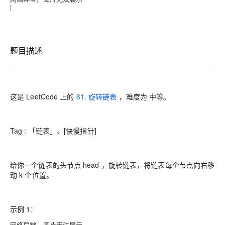
|
题目描述
这是 LeetCode 上的
61. 旋转链表
，难度为
中等
。
Tag : 「链表」、[快慢指针]
给你一个链表的头节点 head ，旋转链表，将链表每个节点向右移
动 k 个位置。
示例 1：
网络异常，图片无法展示