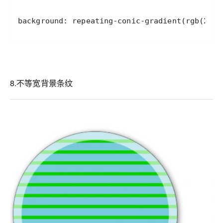
background: repeating-conic-gradient(rgb(255,
8.不等宽背景条纹