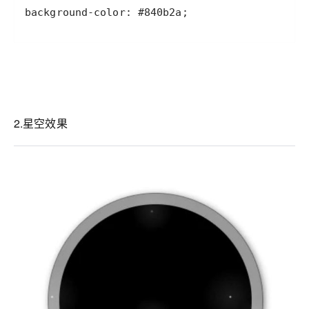
background-color: #840b2a;
2.星空效果