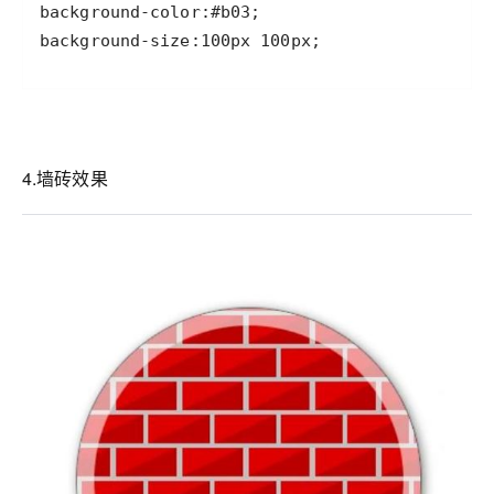
background-size:100px 100px;
4.墙砖效果