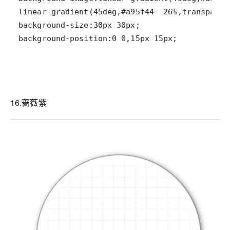
background-position:0 0,15px 15px;
16.蔷薇紫