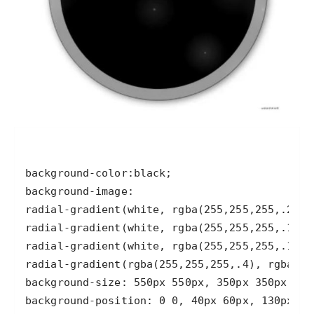
background-position: 0 0, 40px 60px, 130px 27