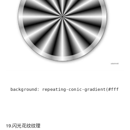
background: repeating-conic-gradient(#fff, #0
19.闪光花纹纹理