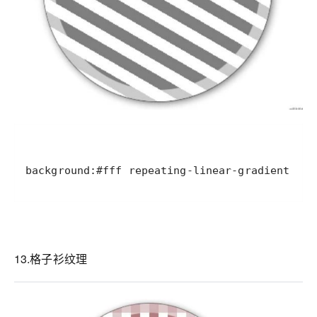
background:#fff repeating-linear-gradient(30d
13.格子衫纹理