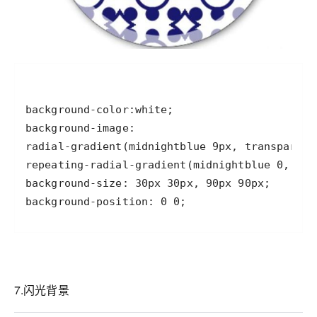
background-position: 0 0;
7.闪光背景