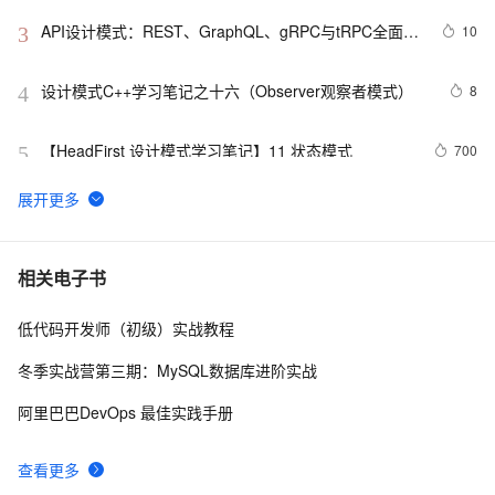
API设计模式：REST、GraphQL、gRPC与tRPC全面解
10
3
析
设计模式C++学习笔记之十六（Observer观察者模式）
8
4
【HeadFirst 设计模式学习笔记】11 状态模式
700
5
.NET设计模式（12）：外观模式（Façade Pattern）
629
6
Net设计模式实例之解释器模式（Interpreter Pattern）
4
7
相关电子书
(1)
低代码开发师（初级）实战教程
23种设计模式之策略模式（Strategy）
11
8
冬季实战营第三期：MySQL数据库进阶实战
Net设计模式实例之适配器模式（Adapter Pattern）
612
9
阿里巴巴DevOps 最佳实践手册
设计模式之单例模式
4
10
查看更多