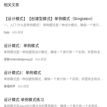
相关文章
【设计模式】【创建型模式】单例模式（Singleton）
一、入门 什么是单例模式？ 单例模式是一种设计模式，确保一个类只有一个实例，并提供一个全局访问点。它常用于需要全局唯一对象的场景，如配置管理、连接池等。 为什么要单例模式？ 节省资源 场景：某些对象创
flzjkl
495
设计模式：单例模式
单例模式是一种创建型设计模式，确保一个类只有一个实例，并提供全局访问点。它通过私有化构造函数、自行创建实例和静态方法（如`getInstance()`）实现。适用于数据库连接池、日志管理器等需要全局唯一对象的场景。常见的实现方式包括饿汉式、懒汉式、双重检查锁、静态内部类和枚举。线程安全问题可通过`synchronized`或双重检查锁解决，同时需防止反射和序列化破坏单例。优点是避免资源浪费，缺点是可能增加代码耦合度和测试难度。实际开发中应优先选择枚举或静态内部类，避免滥用单例，并结合依赖注入框架优化使用。
游客mh6m5bdpmxyz2
440
设计模式2：单例模式
单例模式是一种创建型模式，确保一个类只有一个实例，并提供全局访问点。分为懒汉式和饿汉式： - **懒汉式**：延迟加载，首次调用时创建实例，线程安全通过双重检查锁（double check locking）实现，使用`volatile`防止指令重排序。 - **饿汉式**：类加载时即创建实例，线程安全但可能浪费内存。 示例代码展示了如何使用Java实现这两种模式。
卷福同学
362
设计模式-单例模式练习
单例模式是Java设计模式中的重要概念，确保一个类只有一个实例并提供全局访问点。本文详解单例模式的核心思想、实现方式及线程安全问题，包括基础实现（双重检查锁）、懒汉式与饿汉式对比，以及枚举实现的优势。通过代码示例和类图，深入探讨不同场景下的单例应用，如线程安全、防止反射攻击和序列化破坏等，展示枚举实现的简洁与可靠性。