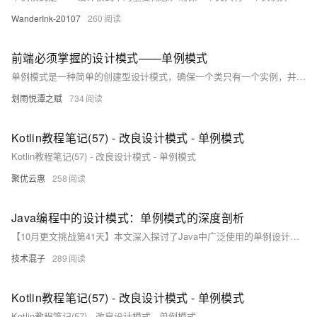
WanderInk-20107
260
前端必须掌握的设计模式——单例模式
单例模式是一种简单的创建型设计模式，确保一个类只有一个实例，并提供一个全局访问点。适用于窗口对象、登录弹窗等场景，优点包括易于维护、访问和低消耗，但也有安全隐患、可能形成巨石对象及扩展性差等缺点。文中展示了JavaScript和TypeScript的实现方法。
划雨悦潭之赋
734
Kotlin教程笔记(57) - 改良设计模式 - 单例模式
Kotlin教程笔记(57) - 改良设计模式 - 单例模式
聚优云惠
258
Java编程中的设计模式：单例模式的深度剖析
【10月更文挑战第41天】本文深入探讨了Java中广泛使用的单例设计模式，旨在通过简明扼要的语言和实际示例，帮助读者理解其核心原理和应用。文章将介绍单例模式的重要性、实现方式以及在实际应用中如何优雅地处理多线程问题。
技术混子
289
Kotlin教程笔记(57) - 改良设计模式 - 单例模式
Kotlin教程笔记(57) - 改良设计模式 - 单例模式