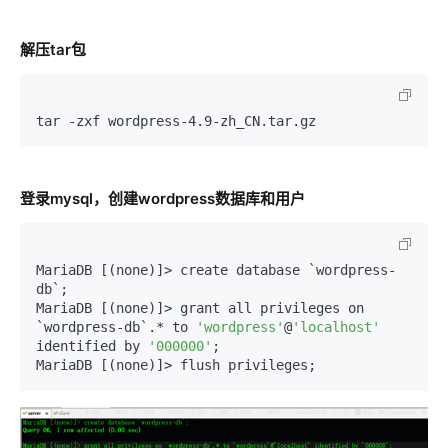
解压tar包
tar -zxf wordpress-4.9-zh_CN.tar.gz 
登录mysql，创建wordpress数据库和用户
MariaDB [(none)]> create database `wordpress-
db`;

MariaDB [(none)]> grant all privileges on 
`wordpress-db`.* to 
'wordpress'
@
'localhost'
identified by 
'000000'
;

MariaDB [(none)]> flush privileges;