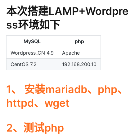
本次搭建LAMP+Wordpre
ss环境如下
MySQL
php
Wordpress_CN 4.9
Apache
CentOS 7.2
192.168.200.10
1、 安装mariadb、php、
httpd、wget
2、测试php