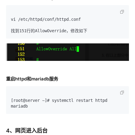
vi /etc/httpd/conf/httpd.conf 

找到151行的AllowOverride，修改如下
重启httpd和mariadb服务
[root@server ~]# systemctl restart httpd 
mariadb
4、网页进入后台