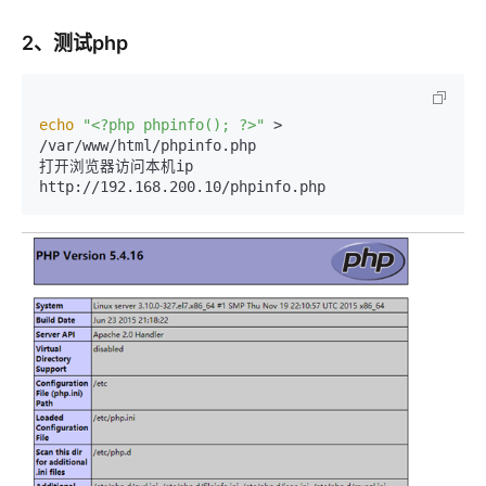
2、测试php
echo
"<?php phpinfo(); ?>"
 > 
/var/www/html/phpinfo.php 

打开浏览器访问本机ip

http://192.168.200.10/phpinfo.php