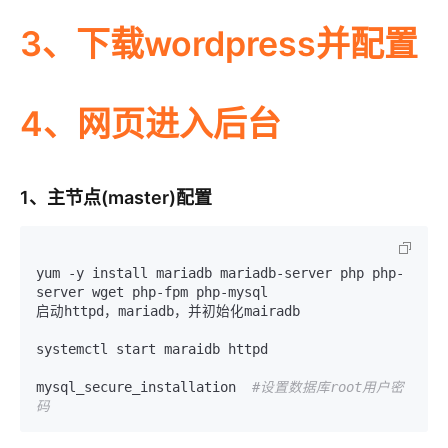
3、下载wordpress并配置
4、网页进入后台
1、主节点(master)配置
yum -y install mariadb mariadb-server php php-
server wget php-fpm php-mysql

启动httpd，mariadb，并初始化mairadb

systemctl start maraidb httpd

mysql_secure_installation  
#设置数据库root用户密
码