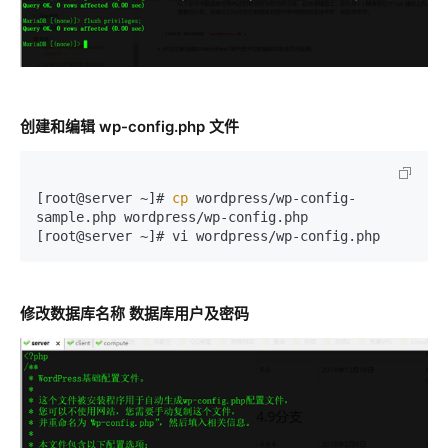
创建和编辑 wp-config.php 文件
[root@server ~]# 
cp
 wordpress/wp-config-
sample.php wordpress/wp-config.php

[root@server ~]# vi wordpress/wp-config.php
修改数据库名称 数据库用户及密码