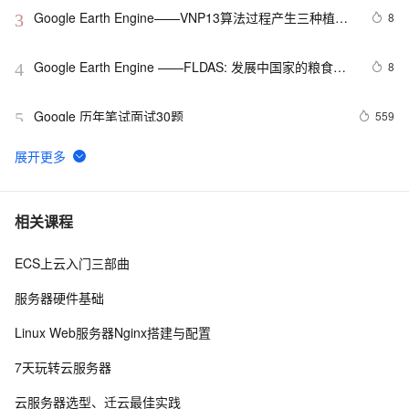
Google Earth Engine——VNP13算法过程产生三种植被
8
3
指数。(1）归一化差异植被指数（NDVI），（2）增强植
被指数（EVI），以及（3）增强植被指数-2（EVI2）。
Google Earth Engine ——FLDAS: 发展中国家的粮食安
8
4
全评估数据集
Google 历年笔试面试30题
559
5
[CTO札记]Google数字图书馆对中国版权的威胁
712
6
Google Earth Engine——NCEP/NCAR再分析项目是美
4
7
相关课程
国国家环境预测中心（NCEP，前身为 “NMC“）和美国国
家大气研究中心（NCAR）全球气温数据集
ECS上云入门三部曲
【Google Play】2021 年 8 月之后的 APK 与 App 
3
8
Bundle 上传格式问题（一）
服务器硬件基础
Google Earth Engine ——MOD13Q1.006 Terra 
7
9
Linux Web服务器Nginx搭建与配置
Vegetation Indices 16-Day Global 250m归一化植被指数
（NDVI）和增强植被指数EVI
Google 宣布将 Istio 商标转移给 Open Usage Commons 
3
10
7天玩转云服务器
| 云原生生态周报 Vol. 57
云服务器选型、迁云最佳实践