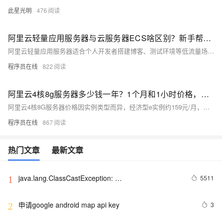
此星光明
476
阿里云轻量应用服务器与云服务器ECS啥区别？新手帮助教程
阿里云轻量应用服务器适合个人开发者搭建博客、测试环境等低流量场景，操作简单、成本低；ECS适用于企业级高负载业务，功能强大、灵活可扩展。二者在性能、网络、镜像及运维管理上差异显著，用户应根据实际需求选择。
程序员在线
822
阿里云4核8g服务器多少钱一年？1个月和1小时价格，省钱购买方法分享
阿里云4核8G服务器价格因实例类型而异，经济型e实例约159元/月，计算型c9i约371元/月，按小时计费最低0.45元。实际购买享折扣，1年最高可省至1578元，附主流ECS实例及CPU型号参考。
程序员在线
867
热门文章
最新文章
java.lang.ClassCastException: 
5511
1
com.google.gson.internal.LinkedTreeMap cannot be 
cast to xxxxxx
申请google android map api key
3
2