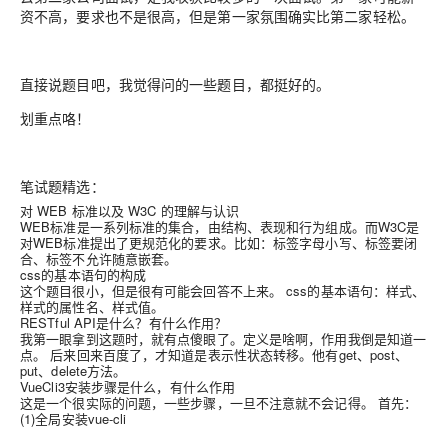
资不高，要求也不是很高，但是第一家氛围确实比第二家轻松。
直接说题目吧，我觉得问的一些题目，都挺好的。
划重点咯！
笔试题精选：
对 WEB 标准以及 W3C 的理解与认识
WEB标准是一系列标准的集合，由结构、表现和行为组成。而W3C是
对WEB标准提出了更规范化的要求。比如：标签字母小写、标签要闭
合、标签不允许随意嵌套。
css的基本语句的构成
这个题目很小，但是很有可能会回答不上来。 css的基本语句：样式、
样式的属性名、样式值。
RESTful API是什么？有什么作用？
我第一眼拿到这题时，就有点傻眼了。定义是啥啊，作用我倒是知道一
点。 后来回来百度了，才知道是表示性状态转移。他有get、post、
put、delete方法。
VueCli3安装步骤是什么，有什么作用
这是一个很实际的问题，一些步骤，一旦不注意就不会记得。 首先：
(1)全局安装vue-cli