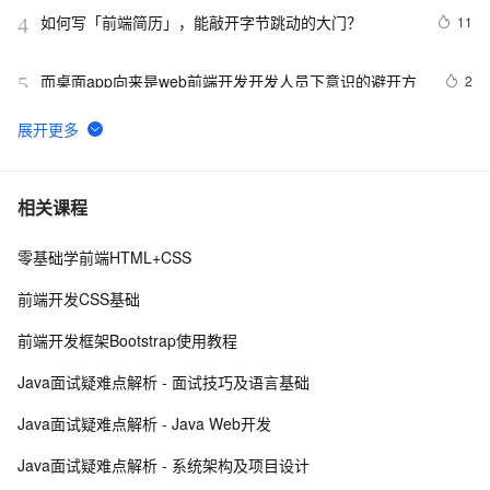
如何写「前端简历」，能敲开字节跳动的大门？
11
4
而桌面app向来是web前端开发开发人员下意识的避开方
2
5
《智能前端技术与实践》——第 2 章 前端开发基础 ——
3
6
2.2 HTML基础——2.2.1    HTML 文档基本结构（中）
前端常见的HTTP状态码
6
7
相关课程
零基础学前端HTML+CSS
前端可观测性的宣讲-1022
7
8
前端开发CSS基础
前后端分离，如何在前端项目中动态插入后端API基地
5
9
前端开发框架Bootstrap使用教程
址？（in docker）
前端组件之Bootstrap与Ant design of Vue
9
10
Java面试疑难点解析 - 面试技巧及语言基础
Java面试疑难点解析 - Java Web开发
Java面试疑难点解析 - 系统架构及项目设计