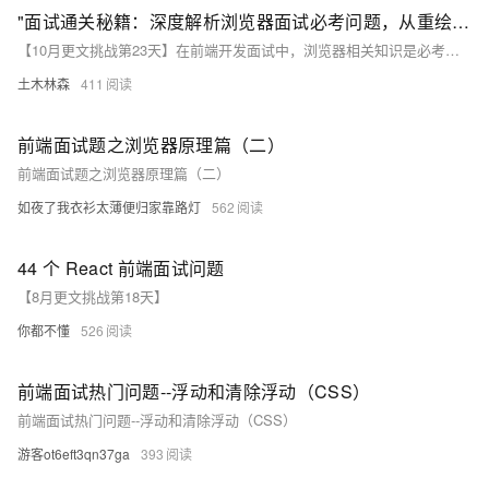
"面试通关秘籍：深度解析浏览器面试必考问题，从重绘回流到事件委托，让你一举拿下前端 Offer！"
【10月更文挑战第23天】在前端开发面试中，浏览器相关知识是必考内容。本文总结了四个常见问题：浏览器渲染机制、重绘与回流、性能优化及事件委托。通过具体示例和对比分析，帮助求职者更好地理解和准备面试。掌握这些知识点，有助于提升面试表现和实际工作能力。
土木林森
411
前端面试题之浏览器原理篇（二）
前端面试题之浏览器原理篇（二）
如夜了我衣衫太薄便归家靠路灯
562
44 个 React 前端面试问题
【8月更文挑战第18天】
你都不懂
526
前端面试热门问题--浮动和清除浮动（CSS）
前端面试热门问题--浮动和清除浮动（CSS）
游客ot6eft3qn37ga
393