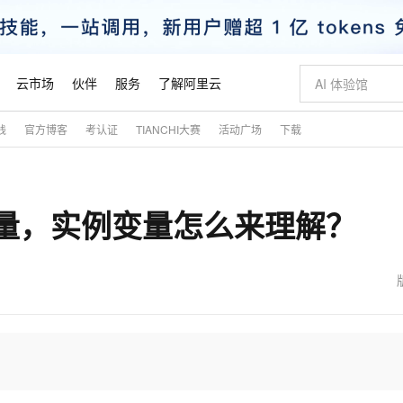
云市场
伙伴
服务
了解阿里云
践
官方博客
考认证
TIANCHI大赛
活动广场
下载
AI 特惠
数据与 API
成为产品伙伴
企业增值服务
最佳实践
价格计算器
AI 场景体
基础软件
产品伙伴合
阿里云认证
市场活动
配置报价
大模型
自助选配和估算价格
步到位
智启 AI 普惠权益
产品生态集成认证中心
企业支持计划
云上春晚
域名与网站
Qwen Audio：打造专属 AI 语音助手
千问官方 MaaS 平台，为开发者和 Agent 而生，新用户赠送 1 亿 + tokens 额度
一句话生成原生
AI Coding
阿里云Maa
2026 阿里云
云服务器 E
为企业打
数据集
Windows
大模型认证
模型
NEW
NEW
变量，实例变量怎么来理解？
格式还原
值低价云产品抢先购
至高享 1亿+免费 tokens，加速 Al 应用落地
提供智能易用的域名与建站服务
Qwen-Audio-3.0-Realtime 端到端实时语音角色扮演
输入一句话想法,
智能编程，一键
安全可靠、
产品生态伙伴
专家技术服务
云上奥运之旅
弹性计算合作
阿里云中企出
手机三要素
宝塔 Linux
全部认证
价格优势
开源旗舰模型
即刻拥有 DeepSeek-V4-Pro
阿里云 OPC 创新助力计划
千问大模型
一键部署幻兽
AI 电商营销
对象存储 O
大模型
产品生态伙伴工作台
企业增值服务台
云栖战略参考
云存储合作计
云栖大会
身份实名认证
CentOS
训练营
推动算力普惠，释放技术红利
最高返9万
真正可用的 1M 上下文,一次完成代码全链路开发
快速构建应用程序和网站，即刻迈出上云第一步
轻松解锁专属 DeepSeek-V4-Pro
至高百万元 Token 补贴，加速一人公司成长
多元化、高性能、安全可靠的大模型服务
一键购买专属
从图文生成到
云上的中国
数据库合作计
活动全景
短信
Docker
图片和
自进化智能体
5 分钟轻松部署专属 QwenPaw
Token Plan 模型订阅计划
数字证书管理服务（原SSL证书）
高效搭建 AI
AI 广告创作
无影云电脑
企业成长
NEW
HOT
信息公告
看见新力量
云网络合作计
OCR 文字识别
JAVA
越聪明
证享300元代金券
全托管，含MySQL、PostgreSQL、SQL Server、MariaDB多引擎
Qwen3.8-Max 首发尝鲜，限时加量 10 倍，夜间低至2折
实现全站HTTPS，呈现可信的WEB访问
从聊天伙伴进化为能主动干活的本地数字员工
图文、视频一
随时随地安
魔搭 Mode
Kimi-K3
HappyHors
NEW
loud
服务实践
官网公告
金融模力时刻
Salesforce O
版
发票查验
全能环境
Claude Code + GStack 打造工程团队
千问办公，限时限量积分加倍
Qoder
低代码高效构
AI 建站
短信服务
型
NEW
作计划
Kimi 最新旗舰模型，长程编程与推理利器
让文字生成流
计划
创新中心
魔搭 ModelSc
健康状态
理服务
让AI从“聊天伙伴”进化为能干活的“数字员工”
安装技能 GStack，拥有专属 AI 工程团队
你的AI工作搭子，覆盖日常办公高频场景
面向真实软件的智能体编程平台
0 代码专业建
客户案例
天气预报查询
操作系统
态合作计划