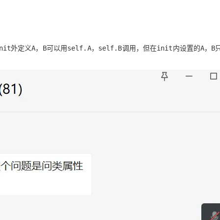
外定义
，
可以用
，
调用，但在
内设置的
，
nit
A
B
self.A
self.B
init
A
B