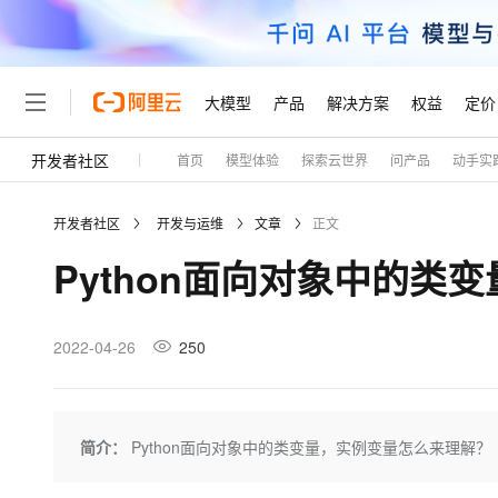
大模型
产品
解决方案
权益
定价
开发者社区
首页
模型体验
探索云世界
问产品
动手实
大模型
产品
解决方案
权益
定价
云市场
伙伴
服务
了解阿里云
精选产品
精选解决方案
普惠上云
产品定价
精选商城
成为销售伙伴
售前咨询
为什么选择阿里云
千问AI平台
开发者社区
开发与运维
文章
正文
了解云产品的定价详情
大模型服务平台百炼
睿译宝，AI翻译排版一
普惠上云 官方力荐
分销伙伴
在线服务
网站建设
什么是云计算
大
Python面向对象中的类
大模型服务与应用平台
上传文档即自动完成翻译和
云服务器38元/年起，超
咨询伙伴
多端小程序
技术领先
云上成本管理
售后服务
轻量应用服务器
GLM-5.2：长任务时代
官方推荐返现计划
大模型
精选产品
精选解决方案
Salesforce 国际版订阅
稳定可靠
管理和优化成本
推荐新用户得奖励，单订单
销售伙伴合作计划
2022-04-26
250
自助服务
友盟天域
安全合规
人工智能与机器学习
AI
文本生成
云数据库 RDS
Hermes Agent，打造
云工开物
无影生态合作计划
在线服务
观测云
分析师报告
自主进化，持久记忆，越用
高校专属算力普惠，学生认
计算
互联网应用开发
Qwen3.8-Max
HOT
Salesforce On Alibaba C
工单服务
Tuya 物联网平台阿里云
研究报告与白皮书
人工智能平台 PAI
快速拥有专属 OpenClaw
简介：
Python面向对象中的类变量，实例变量怎么来理解？
大模
Consulting Partner 合
大数据
容器
智能体时代全能旗舰模型
免费试用
短信专区
一站式AI开发、训练和推
蓝凌 OA
AI 大模型销售与服务生
现代化应用