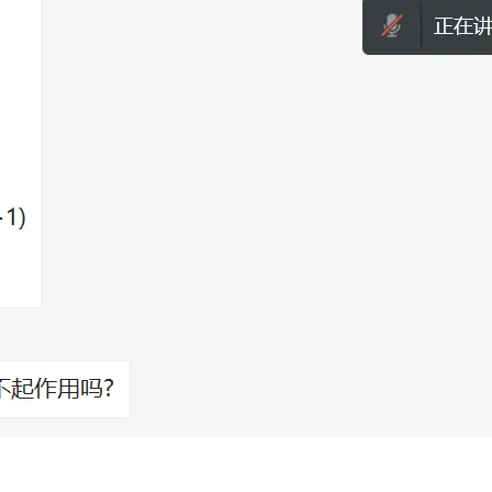
AI 应用
10分钟微调：让0.6B模型媲美235B模
多模态数据信
型
依托云原生高可用架构,实现Dify私有化部署
用1%尺寸在特定领域达到大模型90%以上效果
一个 AI 助手
超强辅助，Bol
即刻拥有 DeepSeek-R1 满血版
在企业官网、通讯软件中为客户提供 AI 客服
多种方案随心选，轻松解锁专属 DeepSeek