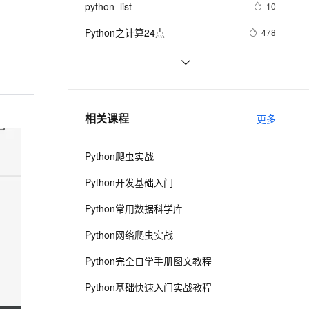
安全
python_list
我要投诉
e-1.1-I2V
Cosyvoice-V3-Flash
10
PolarDB
上云场景组合购
Milvus 弹性伸缩功能新增节
伴
漫剧创作，剧本、分镜、视频高效生成
100%兼容MySQL、PostgreSQL，兼容Oracle，支持集中和分布式
覆盖90%+业务场景，专享组合折扣价
点支持范围
畅自然，细节丰富
高表现力语音合成大模型，语音克隆听感自然
VPN
Python之计算24点
478
ernetes 版 ACK
云聚AI 严选权益
AI 原生数据库服务发布
SSL 证书
Python中的find()和count()方法详解
11
2V
Fun-ASR
，一键激活高效办公新体验
理容器应用的 K8s 服务
精选AI产品，从模型到应用全链提效
Agent 数据网关
文戏情感细腻自然，动作戏激烈拳拳到肉，实现更强表演能力
支持中英文自由切换，具备更强的噪声鲁棒性
堡垒机
Python 二维码的读取与生成：使用
11
AI 用量加速计划
云原生数据库 PolarDB
链接生成二维码、读取二维码里的链
防火墙
、识别商机，让客服更高效、服务更出色。
python 模块初始
新老同享，达量后返
Agentic Database 发布
5
相关课程
接
更多
主机安全
应用
Python爬虫实战
千问办公
NEW
AI 应用及服务市场
的智能体编程平台
一站式AI生产力平台
Python开发基础入门
AI 应用
伶鹊
Python常用数据科学库
企业级人与Agent协作平台，接入和调度多个数字员工
智能客服平台，对话机器人、对话分析、智能外呼
大模型
Python网络爬虫实战
大模型服务平台百炼 - 全妙
自然语言处理
Python完全自学手册图文教程
应用创作平台
多模态内容创作工具，已接入 DeepSeek
数据标注
Python基础快速入门实战教程
机器学习