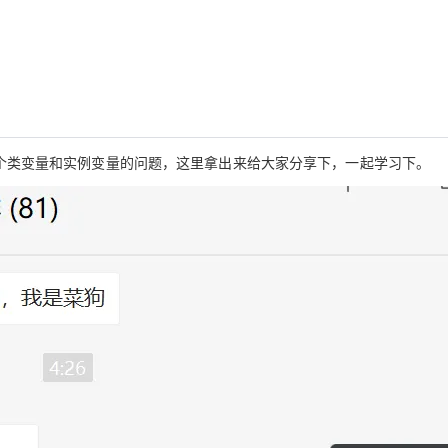
Deepseek-v4-pro
HappyHors
同享
万小智 AI 建站低至 15元/月
Qoder CN
AI 短剧/漫剧
云原生数据库 
快递物流查询
WordPress
成为服务伙
高校合作
点，立即开启云上创新
覆盖公网/内网、递归/权威、移动APP等全场景解析服务
送.CN域名，送备案服务码
基于千问大模型等，支持代码智能生成、研发智能问答
AI助力短剧
态智能体模型
旗舰 MoE 大模型，百万上下文与顶尖推理能力
图生视频，流
Ubuntu
服务生态伙伴
云工开物
企业应用
Works
Night Plan 支持 Qwen 3.8-Max
云原生大数据计算服务 MaxCompute
AI 办公
容器服务 Kub
NEW
GLM-5.2
Wan2.7-T
Red Hat
30+ 款产品免费体验
Data Agent 驱动的一站式 Data+AI 开发治理平台
夜间 5 折，Qwen/Meoo/TokenPlan 客户专享
面向分析的企业级SaaS模式云数据仓库
AI智能应用
提供一站式管
科研合作
视觉 Coding、空间感知、多模态思考等全面升级
1M上下文，专为长程任务能力而生
ERP
堂（旗舰版）
SUSE
智能客服
CRM
防护产品
2个月
自动承接线索
问了一个类变量和实例变量的问题，这里拿出来给大家分享下，一起学习下。
建站小程序
OA 办公系统
AI 应用构建
大模型原生
力提升
财税管理
模板建站
Qoder
大模型服务平台百炼-应用模版
HOT
NEW
面向真实软件
个人版上线、团队版降价；千问3.8-Max首发发尝鲜
丰富多元化的应用模版和解决方案
400电话
定制建站
万有无界
大模型服务平台百炼-智能体
方案
广告营销
模板小程序
的模型效果
灵活可视化地构建企业级 Agent
定制小程序
秒悟
人工智能平台 PAI
APP 开发
云端极速 AI 
新一代 AI 视频生成模型，深度适配广告营销等场景
AI Native 的算法工程平台，一站式完成建模、训练、推理服务部署
建站系统