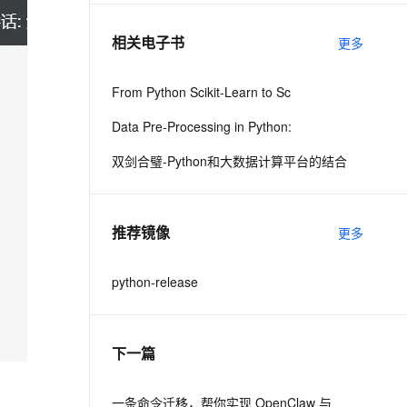
相关电子书
更多
息提取
与 AI 智能体进行实时音视频通话
从文本、图片、视频中提取结构化的属性信息
构建支持视频理解的 AI 音视频实时通话应用
From Python Scikit-Learn to Sc
t.diy 一步搞定创意建站
构建大模型应用的安全防护体系
Data Pre-Processing in Python:
通过自然语言交互简化开发流程,全栈开发支持
通过阿里云安全产品对 AI 应用进行安全防护
双剑合璧-Python和大数据计算平台的结合
推荐镜像
更多
python-release
下一篇
一条命令迁移，帮你实现 OpenClaw 与