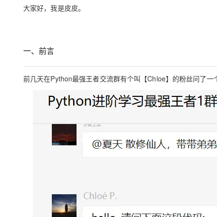
存储
天池大赛
Qwen3.7-Plus
云解析DNS
解决方案免费试用 新老
大家好，我是皮皮。
电子合同
最高领取价值200元试用
能看、能想、能动手的多模
安全
网络与CDN
AI 算法大赛
畅捷通
大数据开发治理平台 Data
AI 产品 免费试用
网络
安全
云开发大赛
Qwen3-VL-Plus
Tableau 订阅
1亿+ 大模型 tokens 和 
一、前言
可观测
入门学习赛
中间件
AI空中课堂在线直播课
云防火墙
140+云产品 免费试用
上云与迁云
云原生的云上边界网络安全
产品新客免费试用，最长1
前几天在Python最强王者交流群有个叫【Chloe】的粉丝
数据库
生态解决方案
大模型服务
企业出海
大模型ACA认证体验
大数据计算
助力企业全员 AI 认知与能
行业生态解决方案
千问AI平台-Token Plan
政企业务
媒体服务
开发者生态解决方案
企业服务与云通信
千问AI平台-模型体验
AI 开发和 AI 应用解决
在线体验全尺寸、多种模态
域名与网站
Happy 系列大模型
终端用户计算
Serverless
开发工具