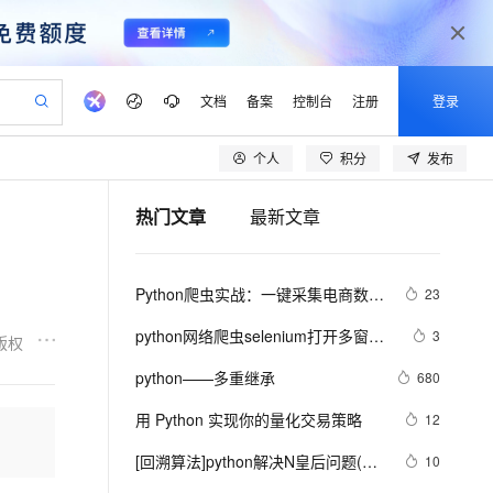
文档
备案
控制台
注册
登录
个人
积分
发布
验
作计划
器
AI 活动
专业服务
服务伙伴合作计划
开发者社区
加入我们
产品动态
服务平台百炼
阿里云 OPC 创新助力计划
热门文章
最新文章
一站式生成采购清单，支持单品或批量购买
可编辑精美 PPT 文稿
S产品伙伴计划（繁花）
峰会
CS
造的大模型服务与应用开发平台
Agency Agents：拥有专属领域专家
AI 生产力先锋
Al MaaS 服务伙伴赋能合作
域名
博文
Careers
至高可申请百万元
Qwen3.8-Max 模型上线
 轻松生成专业的 PPT
开启高性价比 AI 编程新体验
弹性可伸缩的云计算服务
先锋实践拓展 AI 生产力的边界
多领域专家智能体,一键组建 AI 虚拟交付团队
Token 补贴，五大权
计划
海大会
伙伴信用分合作计划
商标
问答
社会招聘
Python爬虫实战：一键采集电商数
23
益加速 OPC 成功
帕鲁游戏服务器
SS
HappyHorse 打造一站式影视创作平台
飞天发布时刻
HOT
Open Search 向量检索版支
划
备案
电子书
校园招聘
据，掌握市场动态！
联机服务器，轻松开启游戏
视频创作，一键激活电商全链路生产力
稳定、安全、高性价比、高性能的云存储服务
所见，即是所愿
持视频检索 Pipeline 功能
可视化编排打通从文字构思到成片全链路闭环
更多支持
python网络爬虫selenium打开多窗口
3
版权
划
公司注册
镜像站
视频生成
语音识别与合成
与切换页面
 智能体与工作流应用
漫剧工坊：一站式动画创作平台
AI 实训营
应用身份服务 (IDaaS)
python——多重继承
680
合作伙伴培训与认证
划
上云迁移
站生成，高效打造优质广告素材
全接入的云上超级电脑
通过阿里云百炼高效搭建AI应用,助力高效开发
快速生产连贯的高质量长漫剧
从基础到进阶，Agent 创客手把手教你
OpenClaw 管理能力上线
lScope
我要反馈
e-1.1-T2V
Qwen3-TTS-Flash
用 Python 实现你的量化交易策略
12
查询合作伙伴
n Alibaba Cloud ISV 合作
代维服务
建企业门户网站
10 分钟搭建微信、支付宝小程序
MaxCompute MaxFrame 提
畅细腻的高质量视频
离线语音合成大模型，多语言方言自适应，低延迟高稳定
创新加速
[回溯算法]python解决N皇后问题(20
ope
登录合作伙伴管理后台
10
我要建议
站，无忧落地极速上线
以可视化方式快速构建移动和 PC 门户网站
国内短信简单易用，安全可靠，秒级触达，全球覆盖200+国家和地区。
高效部署网站，快速应用到小程序
供自动弹性内存功能
行代码)