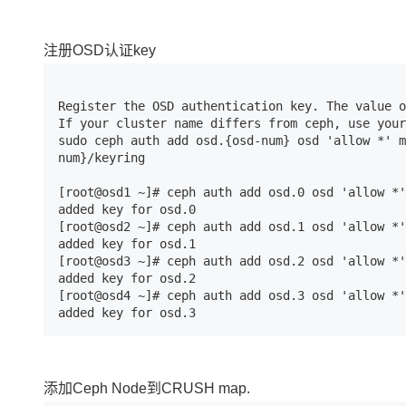
注册OSD认证key
Register the OSD authentication key. The value o
If your cluster name differs from ceph, use your
sudo ceph auth add osd.{osd-num} osd 'allow *' m
num}/keyring

[root@osd1 ~]# ceph auth add osd.0 osd 'allow *'
added key for osd.0

[root@osd2 ~]# ceph auth add osd.1 osd 'allow *'
added key for osd.1

[root@osd3 ~]# ceph auth add osd.2 osd 'allow *'
added key for osd.2

[root@osd4 ~]# ceph auth add osd.3 osd 'allow *'
added key for osd.3
添加Ceph Node到CRUSH map.