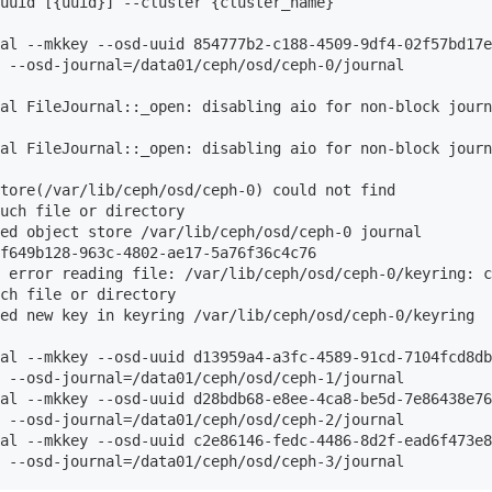
uuid [{uuid}] --cluster {cluster_name}

al --mkkey --osd-uuid 854777b2-c188-4509-9df4-02f57bd17e
 --osd-journal=/data01/ceph/osd/ceph-0/journal

al FileJournal::_open: disabling aio for non-block journa
al FileJournal::_open: disabling aio for non-block journa
tore(/var/lib/ceph/osd/ceph-0) could not find 
uch file or directory

ed object store /var/lib/ceph/osd/ceph-0 journal 
f649b128-963c-4802-ae17-5a76f36c4c76

 error reading file: /var/lib/ceph/osd/ceph-0/keyring: c
ch file or directory

ed new key in keyring /var/lib/ceph/osd/ceph-0/keyring

al --mkkey --osd-uuid d13959a4-a3fc-4589-91cd-7104fcd8db
 --osd-journal=/data01/ceph/osd/ceph-1/journal

al --mkkey --osd-uuid d28bdb68-e8ee-4ca8-be5d-7e86438e76
 --osd-journal=/data01/ceph/osd/ceph-2/journal

al --mkkey --osd-uuid c2e86146-fedc-4486-8d2f-ead6f473e8
3 --osd-journal=/data01/ceph/osd/ceph-3/journal