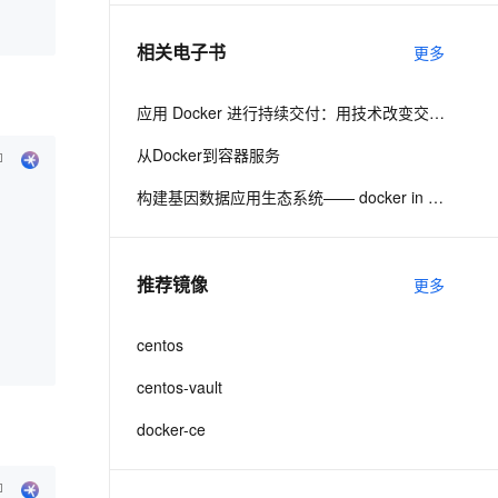
相关电子书
更多
息提取
与 AI 智能体进行实时音视频通话
从文本、图片、视频中提取结构化的属性信息
构建支持视频理解的 AI 音视频实时通话应用
应用 Docker 进行持续交付：用技术改变交付路程
t.diy 一步搞定创意建站
构建大模型应用的安全防护体系
从Docker到容器服务
通过自然语言交互简化开发流程,全栈开发支持
通过阿里云安全产品对 AI 应用进行安全防护
构建基因数据应用生态系统—— docker in Bio/informatics
推荐镜像
更多
centos
centos-vault
docker-ce