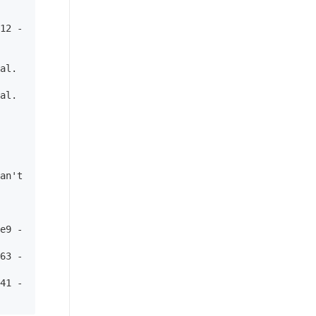
12 -
l.  
l.  
an't 
e9 -
63 -
41 -