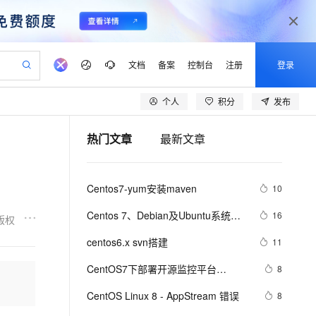
文档
备案
控制台
注册
登录
个人
积分
发布
验
作计划
器
AI 活动
专业服务
服务伙伴合作计划
开发者社区
加入我们
产品动态
服务平台百炼
阿里云 OPC 创新助力计划
热门文章
最新文章
一站式生成采购清单，支持单品或批量购买
io：打造专属 AI 语音助手
S产品伙伴计划（繁花）
峰会
CS
造的大模型服务与应用开发平台
一句话生成原生可编辑精美 PPT 文稿
AI 生产力先锋
Al MaaS 服务伙伴赋能合作
域名
博文
Careers
至高可申请百万元
Qwen3.8-Max 模型上线
开启高性价比 AI 编程新体验
弹性可伸缩的云计算服务
Qwen-Audio-3.0-Realtime 端到端实时语音角色扮演
输入一句话想法, 轻松生成专业的 PPT
先锋实践拓展 AI 生产力的边界
Token 补贴，五大权
计划
海大会
伙伴信用分合作计划
商标
问答
社会招聘
Centos7-yum安装maven
10
益加速 OPC 成功
eek-V4-Pro
SS
一键部署幻兽帕鲁游戏服务器
飞天发布时刻
HOT
Open Search 向量检索版支
划
备案
电子书
校园招聘
pSeek-V4-Pro
视频创作，一键激活电商全链路生产力
稳定、安全、高性价比、高性能的云存储服务
一键购买专属联机服务器，轻松开启游戏
所见，即是所愿
持视频检索 Pipeline 功能
更多支持
Centos 7、Debian及Ubuntu系统中
16
版权
划
公司注册
镜像站
视频生成
语音识别与合成
安装和验证tree命令的指南。
专属 QwenPaw
漫剧工坊：一站式动画创作平台
AI 实训营
HOT
应用身份服务 (IDaaS)
centos6.x svn搭建
11
合作伙伴培训与认证
划
上云迁移
站生成，高效打造优质广告素材
全接入的云上超级电脑
从聊天伙伴进化为能主动干活的本地数字员工
快速生产连贯的高质量长漫剧
从基础到进阶，Agent 创客手把手教你
OpenClaw 管理能力上线
lScope
我要反馈
e-1.1-T2V
Qwen3-TTS-Flash
CentOS7下部署开源监控平台
8
查询合作伙伴
n Alibaba Cloud ISV 合作
代维服务
建企业门户网站
10 分钟搭建微信、支付宝小程序
MaxCompute MaxFrame 提
Cacti（下）
畅细腻的高质量视频
离线语音合成大模型，多语言方言自适应，低延迟高稳定
创新加速
CentOS Linux 8 - AppStream 错误
ope
登录合作伙伴管理后台
8
我要建议
站，无忧落地极速上线
以可视化方式快速构建移动和 PC 门户网站
国内短信简单易用，安全可靠，秒级触达，全球覆盖200+国家和地区。
高效部署网站，快速应用到小程序
供自动弹性内存功能