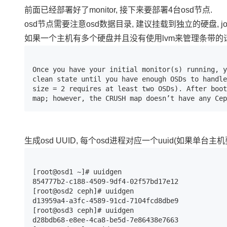
存储
天池大赛
Qwen3.7-Plus
云解析DNS
解决方案免费试用 新老
电子合同
前面已经部署好了monitor, 接下来要部署4台osd节点.
最高领取价值200元试用
能看、能想、能动手的多模
安全
网络与CDN
AI 算法大赛
osd节点需要注意osd数据目录, 建议挂载到独立的硬盘, jou
畅捷通
大数据开发治理平台 Data
AI 产品 免费试用
如果一个主机有多个硬盘并且没有使用lvm来管理条带的话, 
网络
安全
云开发大赛
Qwen3-VL-Plus
Tableau 订阅
1亿+ 大模型 tokens 和 
可观测
入门学习赛
中间件
AI空中课堂在线直播课
云防火墙
140+云产品 免费试用
Once you have your initial monitor(s) running, y
上云与迁云
clean state until you have enough OSDs to handle
云原生的云上边界网络安全
产品新客免费试用，最长1
数据库
size = 2 requires at least two OSDs). After boot
生态解决方案
大模型服务
map; however, the CRUSH map doesn’t have any Cep
企业出海
大模型ACA认证体验
大数据计算
助力企业全员 AI 认知与能
行业生态解决方案
千问AI平台-Token Plan
政企业务
媒体服务
开发者生态解决方案
生成osd UUID, 每个osd进程对应一个uuid(如果单台主机要
企业服务与云通信
千问AI平台-模型体验
AI 开发和 AI 应用解决
在线体验全尺寸、多种模态
域名与网站
[root@osd1 ~]# uuidgen

Happy 系列大模型
854777b2-c188-4509-9df4-02f57bd17e12

终端用户计算
[root@osd2 ceph]# uuidgen

d13959a4-a3fc-4589-91cd-7104fcd8dbe9

Serverless
[root@osd3 ceph]# uuidgen 

d28bdb68-e8ee-4ca8-be5d-7e86438e7663

开发工具