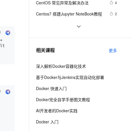
安全
CentOS 常见异常及解决办法
我要投诉
e-1.1-I2V
Cosyvoice-V3-Flash
4
PolarDB
上云场景组合购
Milvus 弹性伸缩功能新增节
伴
漫剧创作，剧本、分镜、视频高效生成
100%兼容MySQL、PostgreSQL，兼容Oracle，支持集中和分布式
覆盖90%+业务场景，专享组合折扣价
点支持范围
畅自然，细节丰富
高表现力语音合成大模型，语音克隆听感自然
VPN
Centos7 搭建Jupyter NoteBook教程
2
ernetes 版 ACK
云聚AI 严选权益
AI 原生数据库服务发布
SSL 证书
CentOS 系统常用命令详解
8
2V
Fun-ASR
，一键激活高效办公新体验
理容器应用的 K8s 服务
精选AI产品，从模型到应用全链提效
Agent 数据网关
文戏情感细腻自然，动作戏激烈拳拳到肉，实现更强表演能力
支持中英文自由切换，具备更强的噪声鲁棒性
堡垒机
【clickhouse】在CentOS中离线安装
5
AI 用量加速计划
+ 
云原生数据库 PolarDB
clickhouse
防火墙
lt 
、识别商机，让客服更高效、服务更出色。
Centos7 防火墙及端口查看命令，这
新老同享，达量后返
Agentic Database 发布
6
相关课程
更多
些linux命令必须收藏
主机安全
应用
深入解析Docker容器化技术
千问办公
NEW
AI 应用及服务市场
的智能体编程平台
一站式AI生产力平台
基于Docker与Jenkins实现自动化部署
AI 应用
伶鹊
Docker 快速入门
企业级人与Agent协作平台，接入和调度多个数字员工
智能客服平台，对话机器人、对话分析、智能外呼
大模型
Docker完全自学手册图文教程
大模型服务平台百炼 - 全妙
自然语言处理
AI开发者的Docker实践
应用创作平台
多模态内容创作工具，已接入 DeepSeek
数据标注
Docker 入门
机器学习