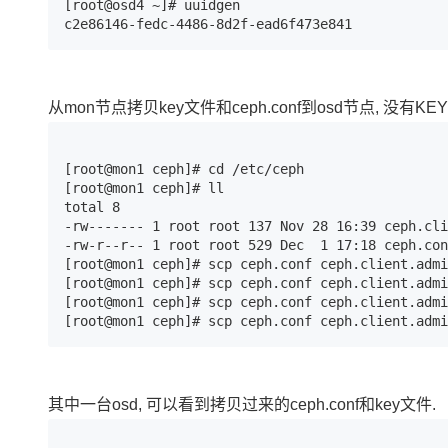
[root@osd4 ~]# uuidgen 

大模型解决方案
c2e86146-fedc-4486-8d2f-ead6f473e841
迁移与运维管理
快速部署 Dify，高效搭建 
专有云
从mon节点拷贝key文件和ceph.conf到osd节点, 没有KE
10 分钟在聊天系统中增加
[root@mon1 ceph]# cd /etc/ceph

[root@mon1 ceph]# ll

total 8

-rw------- 1 root root 137 Nov 28 16:39 ceph.cli
-rw-r--r-- 1 root root 529 Dec  1 17:18 ceph.con
[root@mon1 ceph]# scp ceph.conf ceph.client.admi
[root@mon1 ceph]# scp ceph.conf ceph.client.admi
[root@mon1 ceph]# scp ceph.conf ceph.client.admi
[root@mon1 ceph]# scp ceph.conf ceph.client.admi
其中一台osd, 可以看到拷贝过来的ceph.conf和key文件.