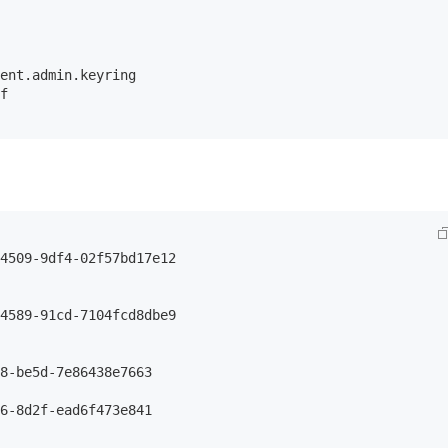
ent.admin.keyring

f

4509-9df4-02f57bd17e12

4589-91cd-7104fcd8dbe9

8-be5d-7e86438e7663

6-8d2f-ead6f473e841
