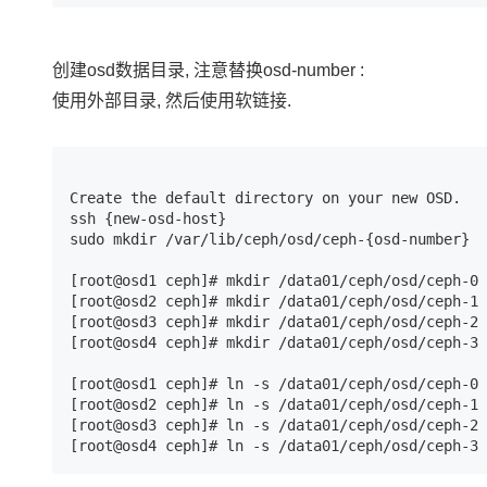
创建osd数据目录, 注意替换osd-number :
使用外部目录, 然后使用软链接.
Create the default directory on your new OSD.

ssh {new-osd-host}

sudo mkdir /var/lib/ceph/osd/ceph-{osd-number}

[root@osd1 ceph]# mkdir /data01/ceph/osd/ceph-0

[root@osd2 ceph]# mkdir /data01/ceph/osd/ceph-1

[root@osd3 ceph]# mkdir /data01/ceph/osd/ceph-2

[root@osd4 ceph]# mkdir /data01/ceph/osd/ceph-3

[root@osd1 ceph]# ln -s /data01/ceph/osd/ceph-0 
[root@osd2 ceph]# ln -s /data01/ceph/osd/ceph-1 
[root@osd3 ceph]# ln -s /data01/ceph/osd/ceph-2 
[root@osd4 ceph]# ln -s /data01/ceph/osd/ceph-3 