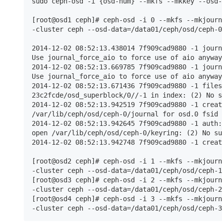
sudo ceph-osd -i {osd-num} --mkfs --mkkey --osd-
[root@osd1 ceph]# ceph-osd -i 0 --mkfs --mkjourn
-cluster ceph --osd-data=/data01/ceph/osd/ceph-0
2014-12-02 08:52:13.438014 7f909cad9880 -1 journ
Use journal_force_aio to force use of aio anyway

2014-12-02 08:52:13.669785 7f909cad9880 -1 journ
Use journal_force_aio to force use of aio anyway

2014-12-02 08:52:13.671436 7f909cad9880 -1 files
23c2fcde/osd_superblock/0//-1 in index: (2) No s
2014-12-02 08:52:13.942519 7f909cad9880 -1 creat
/var/lib/ceph/osd/ceph-0/journal for osd.0 fsid 
2014-12-02 08:52:13.942645 7f909cad9880 -1 auth:
open /var/lib/ceph/osd/ceph-0/keyring: (2) No su
2014-12-02 08:52:13.942748 7f909cad9880 -1 creat
[root@osd2 ceph]# ceph-osd -i 1 --mkfs --mkjourn
-cluster ceph --osd-data=/data01/ceph/osd/ceph-1
[root@osd3 ceph]# ceph-osd -i 2 --mkfs --mkjourn
-cluster ceph --osd-data=/data01/ceph/osd/ceph-2
[root@osd4 ceph]# ceph-osd -i 3 --mkfs --mkjourn
-cluster ceph --osd-data=/data01/ceph/osd/ceph-