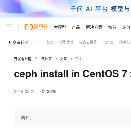
大模型
产品
解决方案
权益
定价
开发者社区
首页
模型体验
探索云世界
问产品
动手实
大模型
产品
解决方案
权益
定价
云市场
伙伴
服务
了解阿里云
精选产品
精选解决方案
普惠上云
产品定价
精选商城
成为销售伙伴
售前咨询
为什么选择阿里云
千问AI平台
开发者社区
云计算
文章
正文
了解云产品的定价详情
大模型服务平台百炼
千问办公，解锁你的工作
普惠上云 官方力荐
分销伙伴
在线服务
网站建设
什么是云计算
大
ceph install in CentOS 7 
大模型服务与应用平台
企业级Agent产品，直接
云服务器38元/年起，超
咨询伙伴
多端小程序
技术领先
云上成本管理
售后服务
轻量应用服务器
Agency Agents：拥
官方推荐返现计划
大模型
精选产品
精选解决方案
Salesforce 国际版订阅
稳定可靠
管理和优化成本
推荐新用户得奖励，单订单
销售伙伴合作计划
2016-03-25
3925
自助服务
友盟天域
安全合规
人工智能与机器学习
AI
文本生成
云数据库 RDS
HappyHorse 打造一
云工开物
无影生态合作计划
在线服务
观测云
分析师报告
高校专属算力普惠，学生认
计算
互联网应用开发
Qwen3.8-Max
HOT
Salesforce On Alibaba C
工单服务
Tuya 物联网平台阿里云
研究报告与白皮书
人工智能平台 PAI
快速拥有专属 OpenClaw
简介：
大模
Consulting Partner 合
大数据
容器
智能体时代全能旗舰模型
免费试用
短信专区
一站式AI开发、训练和推
蓝凌 OA
AI 大模型销售与服务生
现代化应用