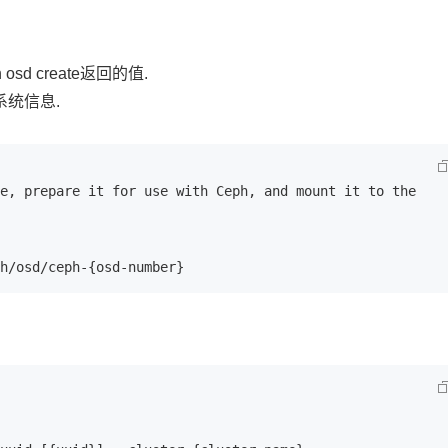
sd create返回的值.
系统信息.
e, prepare it for use with Ceph, and mount it to the 
h/osd/ceph-{osd-number}