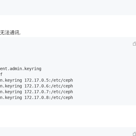
AI 应用
10分钟微调：让0.6B模型媲美235B模
多模态数据信
型
依托云原生高可用架构,实现Dify私有化部署
用1%尺寸在特定领域达到大模型90%以上效果
Y无法通讯.
一个 AI 助手
超强辅助，Bol
即刻拥有 DeepSeek-R1 满血版
在企业官网、通讯软件中为客户提供 AI 客服
多种方案随心选，轻松解锁专属 DeepSeek
ent.admin.keyring

f

n.keyring 172.17.0.5:/etc/ceph

n.keyring 172.17.0.6:/etc/ceph

n.keyring 172.17.0.7:/etc/ceph

n.keyring 172.17.0.8:/etc/ceph