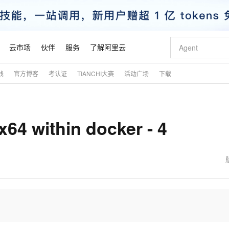
云市场
伙伴
服务
了解阿里云
践
官方博客
考认证
TIANCHI大赛
活动广场
下载
AI 特惠
数据与 API
成为产品伙伴
企业增值服务
最佳实践
价格计算器
AI 场景体
基础软件
产品伙伴合
阿里云认证
市场活动
配置报价
大模型
自助选配和估算价格
新方式
睿译宝，AI翻译排版一步到位
智启 AI 普惠权益
产品生态集成认证中心
企业支持计划
云上春晚
域名与网站
千问官方 MaaS 平台，为开发者和 Agent 而生，新用户赠送 1 亿 + tokens 额度
Qwen Aud
AI Coding
阿里云Maa
2026 阿里云
云服务器 E
为企业打
数据集
Windows
大模型认证
模型
NEW
NEW
x64 within docker - 4
交付可用成果
值低价云产品抢先购
上传文档即自动完成翻译和格式还原
至高享 1亿+免费 tokens，加速 Al 应用落地
提供智能易用的域名与建站服务
智能编程，一键
安全可靠、
产品生态伙伴
专家技术服务
云上奥运之旅
弹性计算合作
阿里云中企出
手机三要素
宝塔 Linux
全部认证
价格优势
有专属领域专家
GLM-5.2：长任务时代开源旗舰模型
阿里云 OPC 创新助力计划
千问大模型
即刻拥有 DeepS
AI 电商营销
对象存储 O
大模型
产品生态伙伴工作台
企业增值服务台
云栖战略参考
云存储合作计
云栖大会
身份实名认证
CentOS
训练营
推动算力普惠，释放技术红利
最高返9万
多领域专家智能体,一键组建 AI 虚拟交付团队
快速构建应用程序和网站，即刻迈出上云第一步
至高百万元 Token 补贴，加速一人公司成长
多元化、高性能、安全可靠的大模型服务
真正可用的 1M 上下文,一次完成代码全链路开发
轻松解锁专属 Dee
从图文生成到
云上的中国
数据库合作计
活动全景
短信
Docker
图片和
站式影视创作平台
Hermes Agent，打造自进化智能体
Token Plan 模型订阅计划
数字证书管理服务（原SSL证书）
5 分钟轻松部署
AI 广告创作
无影云电脑
企业成长
NEW
信息公告
看见新力量
云网络合作计
OCR 文字识别
JAVA
证享300元代金券
可视化编排打通从文字构思到成片全链路闭环
全托管，含MySQL、PostgreSQL、SQL Server、MariaDB多引擎
自主进化，持久记忆，越用越聪明
Qwen3.8-Max 首发尝鲜，限时加量 10 倍，夜间低至2折
实现全站HTTPS，呈现可信的WEB访问
图文、视频一
随时随地安
魔搭 Mode
Kimi-K3
HappyHors
NEW
loud
服务实践
官网公告
金融模力时刻
Salesforce O
版
发票查验
全能环境
Claude Code + GStack 打造工程团队
千问办公，限时限量积分加倍
Qoder
低代码高效构
AI 建站
短信服务
型
NEW
作计划
Kimi 最新旗舰模型，长程编程与推理利器
让文字生成流
计划
创新中心
魔搭 ModelSc
健康状态
理服务
让AI从“聊天伙伴”进化为能干活的“数字员工”
安装技能 GStack，拥有专属 AI 工程团队
你的AI工作搭子，覆盖日常办公高频场景
面向真实软件的智能体编程平台
0 代码专业建
客户案例
天气预报查询
操作系统
态合作计划