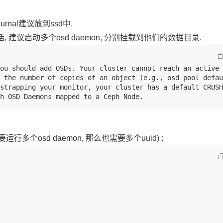
Deepseek-v4-pro
HappyHors
同享
万小智 AI 建站低至 15元/月
Qoder CN
AI 短剧/漫剧
云原生数据库 
快递物流查询
WordPress
成为服务伙
高校合作
点，立即开启云上创新
覆盖公网/内网、递归/权威、移动APP等全场景解析服务
送.CN域名，送备案服务码
基于千问大模型等，支持代码智能生成、研发智能问答
AI助力短剧
态智能体模型
旗舰 MoE 大模型，百万上下文与顶尖推理能力
图生视频，流
rnal建议放到ssd中.
Ubuntu
服务生态伙伴
云工开物
企业应用
Works
Night Plan 支持 Qwen 3.8-Max
云原生大数据计算服务 MaxCompute
AI 办公
容器服务 Kub
建议启动多个osd daemon, 分别挂载到他们的数据目录.
NEW
GLM-5.2
Wan2.7-T
Red Hat
30+ 款产品免费体验
Data Agent 驱动的一站式 Data+AI 开发治理平台
夜间 5 折，Qwen/Meoo/TokenPlan 客户专享
面向分析的企业级SaaS模式云数据仓库
AI智能应用
提供一站式管
科研合作
视觉 Coding、空间感知、多模态思考等全面升级
1M上下文，专为长程任务能力而生
ERP
堂（旗舰版）
SUSE
智能客服
ou should add OSDs. Your cluster cannot reach an active 
CRM
 the number of copies of an object (e.g., osd pool defau
防护产品
2个月
自动承接线索
strapping your monitor, your cluster has a default CRUSH 
建站小程序
OA 办公系统
AI 应用构建
大模型原生
h OSD Daemons mapped to a Ceph Node.
力提升
财税管理
模板建站
Qoder
大模型服务平台百炼-应用模版
HOT
NEW
面向真实软件
个人版上线、团队版降价；千问3.8-Max首发发尝鲜
丰富多元化的应用模版和解决方案
400电话
定制建站
运行多个osd daemon, 那么也需要多个uuid) :
万有无界
大模型服务平台百炼-智能体
方案
广告营销
模板小程序
的模型效果
灵活可视化地构建企业级 Agent
定制小程序
秒悟
人工智能平台 PAI
APP 开发
云端极速 AI 
新一代 AI 视频生成模型，深度适配广告营销等场景
AI Native 的算法工程平台，一站式完成建模、训练、推理服务部署
建站系统