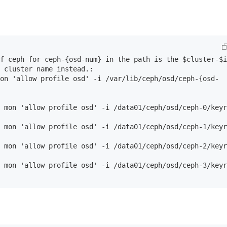
f ceph for ceph-{osd-num} in the path is the $cluster-$i
 cluster name instead.:

on 'allow profile osd' -i /var/lib/ceph/osd/ceph-{osd-
 mon 'allow profile osd' -i /data01/ceph/osd/ceph-0/keyr
 mon 'allow profile osd' -i /data01/ceph/osd/ceph-1/keyr
 mon 'allow profile osd' -i /data01/ceph/osd/ceph-2/keyr
 mon 'allow profile osd' -i /data01/ceph/osd/ceph-3/keyr