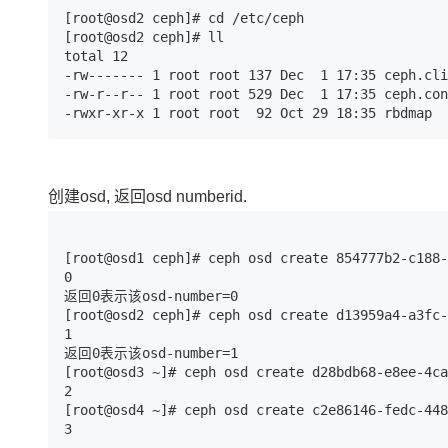
[root@osd2 ceph]# cd /etc/ceph

[root@osd2 ceph]# ll

total 12

-rw------- 1 root root 137 Dec  1 17:35 ceph.cli
-rw-r--r-- 1 root root 529 Dec  1 17:35 ceph.con
-rwxr-xr-x 1 root root  92 Oct 29 18:35 rbdmap
创建osd, 返回osd numberid.
[root@osd1 ceph]# ceph osd create 854777b2-c188-
0

返回0表示该osd-number=0

[root@osd2 ceph]# ceph osd create d13959a4-a3fc-
1

返回0表示该osd-number=1

[root@osd3 ~]# ceph osd create d28bdb68-e8ee-4ca
2

[root@osd4 ~]# ceph osd create c2e86146-fedc-448
3