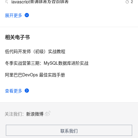
javascript普通链表及双向链表
2
5
C/C++中对链表操作的理解&&实例分析
5
6
删除单链表的倒数第k个结点
3
7
相关电子书
低代码开发师（初级）实战教程
LeetCode 92 Reverse Linked List II（翻转链表II）
5
8
（Linked List）（*）
冬季实战营第三期：MySQL数据库进阶实战
数据结构— 循环链表、双向链表【插入&删除】、双向循
6
9
阿里巴巴DevOps 最佳实践手册
环链表
学习：erlang用链表实现大容量的List或者数组。
4
10
查看更多
关注我们：
新浪微博
联系我们