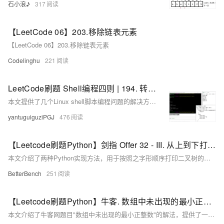
石小浪♪
317
【LeetCode 06】203.移除链表元素
【LeetCode 06】203.移除链表元素
Codelinghu
221
LeetCode刷题 Shell编程四则 | 194. 转置文件 192. 统计词频 193. 有效电话号码 195. 第十行
本文提供了几个Linux shell脚本编程问题的解决方案，包括转置文件内容、统计词频、验证有效电话号码和提取文件的第十行，每个问题都给出了至少一种实现方法。
yantuguiguziPGJ
476
【Leetcode刷题Python】剑指 Offer 32 - III. 从上到下打印二叉树 III
本文介绍了两种Python实现方法，用于按照之字形顺序打印二叉树的层次遍历结果，实现了在奇数层正序、偶数层反序打印节点的功能。
BetterBench
251
【Leetcode刷题Python】牛客. 数组中未出现的最小正整数
本文介绍了牛客网题目"数组中未出现的最小正整数"的解法，提供了一种满足O(n)时间复杂度和O(1)空间复杂度要求的原地排序算法，并给出了Python实现代码。