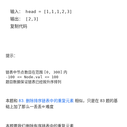
复制代码
提示：
链表中节点数目在范围
内
[0, 300]
-100 <= Node.val <= 100
题目数据保证链表已经按升序排列
本题和
83. 删除排序链表中的重复元素
相似，只是在
题的基
83
础上加了那么一丢丢🤏难度
本题要我们删除有序链表中的重复元素