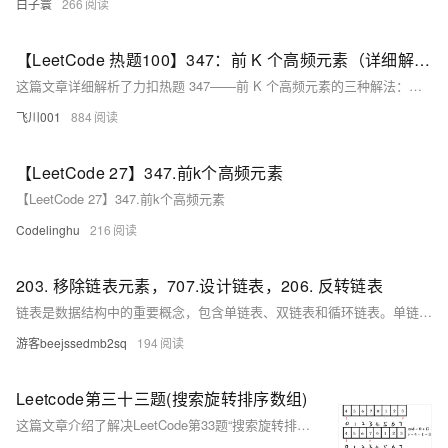
白子寰
266
【LeetCode 热题100】347：前 K 个高频元素（详细解析）（Go语言版）
这篇文章详细解析了力扣热题 347——前 K 个高频元素的三种解法：哈希表+小顶堆、哈希表+快速排序和哈希表+桶排序。每种方法都附有清晰的思路讲解和 Go 语言代码实现。小顶堆方法时间复杂度为 O(n log k)，适合处理大规模数据；快速排序方法时间复杂度为 O(n log n)，适用于数据量较小的场景；桶排序方法在特定条件下能达到线性时间复杂度 O(n)。文章通过对比分析，帮助读者根据实际需求选择最优解法，并提供了完整的代码示例，是一篇非常实用的算法学习资料。
飞川001
884
【LeetCode 27】347.前k个高频元素
【LeetCode 27】347.前k个高频元素
Codelinghu
216
203. 移除链表元素，707.设计链表，206. 反转链表
链表是数据结构中的重要概念，包含单链表、双链表和循环链表。单链表每个节点存储数据与下一节点指针；双链表增加上一节点指针；循环链表首尾相连。 **例题解析：** 1. **203. 移除链表元素**：通过遍历链表删除指定值节点，注意处理头节点特殊情况。 2. **707. 设计链表**：实现链表的增删查操作，需理解指针操作逻辑，避免直接修改目标节点。 3. **206. 反转链表**：采用双指针或递归方法改变节点指向，完成链表反转。 以上题目涵盖链表核心操作，掌握后可灵活应对相关问题。
游客beejssedmb2sq
194
Leetcode第三十三题(搜索旋转排序数组)
这篇文章介绍了解决LeetCode第33题“搜索旋转排序数组”的方法，该问题要求在旋转过的升序数组中找到给定目标值的索引，如果存在则返回索引，否则返回-1，文章提供了一个时间复杂度为O(logn)的二分搜索算法实现。