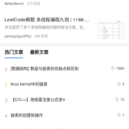
BetterBench
572
LeetCode刷题 多线程编程九则 | 1188. 设计有限阻塞队列 1242. 多线程网页爬虫 1279. 红绿灯路口
本文提供了多个多线程编程问题的解决方案，包括设计有限阻塞队列、多线程网页爬虫、红绿灯路口等，每个问题都给出了至少一种实现方法，涵盖了互斥锁、条件变量、信号量等线程同步机制的使用。
yantuguiguziPGJ
488
热门文章
最新文章
[数据结构] 数组与链表的优缺点和区别
7680
1
linux kernel中的链表
2
2
【C/C++】用格雷戈里公式求π
15
3
链表的创建和操作
1
4