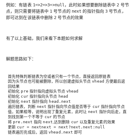
例如：有链表
，此时如果想要删除链表中
号节
1=>2=>3=>null
2
点，则只需要将链表中
号节点的
的指针指向
号节点，
1
next
3
即可达到在该链表中删除
号节点的效果
2
有了以上基础，我们来看下本题如何求解
解题思路如下：
首先特殊判断链表为空或者只有一个节点，直接返回原链表
因为头节点也可能被删除，所以创建虚拟头节点
方便最后返
vhead
回结果
初始化
指针指向虚拟头节点
pre
vhead
初始化
指针指向头节点
cur
head
初始化
指针指向
next
head.next
遍历链表，判断
指针指向节点值是否等于
指针指向节点
next
cur
值，如果相等，说明出现了重复元素，此时让
指针向后走，直
next
到找到第一个不等于
的节点
cur
将
指向
,达到删除
以及重复元素的效果
pre.next
next
cur
更新
cur = next
next = next?next.next:null
链表遍历完成后，返回
即可
vhead.next