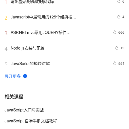
写出整洁的高效的js代码
6
1
Javascript中最常用的125个经典技…
4
2
ASP.NETmvc常用JQUERY插件
666
3
【jquery.dataTables.js】
Node.js安装与配置
12
4
JavaScript的模块讲解
554
5
ArcGIS JavaScript在线编辑
2
6
在VS2010里可以给JS函数添加代码提示\注释
6
7
相关课程
JavaScript入门与实战
Visual Studio正式支持jQuery JavaScript程式库
3
8
JavaScript 自学手册文档教程
js脚本语言在页面上不执行
458
9