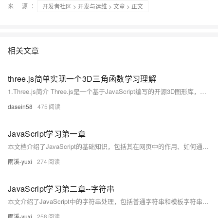
来 源：
开发者社区
>
开发与运维
>
文章
> 正文
相关文章
three.js简单实现一个3D三角函数学习理解
1.Three.js简介 Three.js是一个基于JavaScript编写的开源3D图形库，利用WebGL技术在网页上渲染3D图形。它提供了许多高级功能，如几何体、纹理、光照、阴影等，以便开发者能够快速地创建复杂且逼真的3D场景。同时，Three.js还具有很好的跨平台和跨浏览器兼容性，让用户无需安装任何插件就可以在现代浏览器上观看3D内容。
dasein58
475
JavaScript学习第一章
本文档介绍了JavaScript的基础知识，包括其在网页中的作用、如何通过JavaScript动态设置HTML元素的CSS属性，以及JavaScript中的变量类型（`var`、`let`、`const`）和数据类型（基本数据类型与引用数据类型）。通过实例代码详细解释了JavaScript的核心概念，适合初学者入门学习。
雨溪-yuxi
274
JavaScript学习第二章--字符串
本文介绍了JavaScript中的字符串处理，包括普通字符串和模板字符串的使用方法及常见字符串操作方法如`charAt`、`concat`、`endsWith`等，适合前端学习者参考。作者是一位热爱前端技术的大一学生，专注于分享实用的编程技巧。
雨溪-yuxi
258