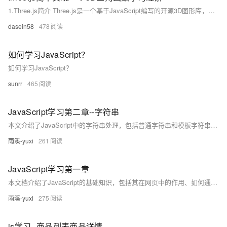
1.Three.js简介 Three.js是一个基于JavaScript编写的开源3D图形库，利用WebGL技术在网页上渲染3D图形。它提供了许多高级功能，如几何体、纹理、光照、阴影等，以便开发者能够快速地创建复杂且逼真的3D场景。同时，Three.js还具有很好的跨平台和跨浏览器兼容性，让用户无需安装任何插件就可以在现代浏览器上观看3D内容。
dasein58
478
如何学习JavaScript？
如何学习JavaScript？
sunrr
465
JavaScript学习第二章--字符串
本文介绍了JavaScript中的字符串处理，包括普通字符串和模板字符串的使用方法及常见字符串操作方法如`charAt`、`concat`、`endsWith`等，适合前端学习者参考。作者是一位热爱前端技术的大一学生，专注于分享实用的编程技巧。
雨溪-yuxi
261
JavaScript学习第一章
本文档介绍了JavaScript的基础知识，包括其在网页中的作用、如何通过JavaScript动态设置HTML元素的CSS属性，以及JavaScript中的变量类型（`var`、`let`、`const`）和数据类型（基本数据类型与引用数据类型）。通过实例代码详细解释了JavaScript的核心概念，适合初学者入门学习。
雨溪-yuxi
275
js学习--商品列表商品详情