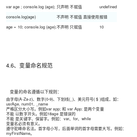
var age ; console.log (age);
只声明 不赋值
undefined
console.log(age)
不声明 不赋值 直接使用
报错
age = 10; console.log (age);
不声明 只赋值
10
4.6、变量命名规范
变量的命名遵循以下规则：
由字母(A-Za-z)、数字(0-9)、下划线(_)、美元符号( $ )组成，如：
usrAge, num01, _name
严格区分大小写。例如var app; 和 var App; 是两个变量
不能 以数字开头。例如18age 是错误的
不能 是关键字、保留字。例如：var、for、while
变量名必须有意义。
遵守驼峰命名法。首字母小写，后面单词的首字母需要大写。例如：
myFirstName。