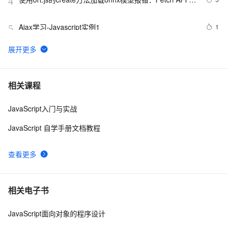
4
cannot load file…… URL scheme “file“ is not supported.
Ajax学习-Javascript实例1
1
5
【01】完成新年倒计时页面-蛇年新年快乐倒计时领取礼
8
6
物放烟花html代码优雅草科技央千澈写采用
html5+div+CSS+JavaScript-优雅草卓伊凡-做一条关于新
JavaScript 技术篇-js获取表格元素tr、th、td相对于父节
3
7
相关课程
年的代码分享给你们-为了C站的分拼一下子
点的索引。
JavaScript入门与实战
JavaScript中的Math对象
664
8
JavaScript 自学手册文档教程
详细js 正则的解释
652
9
查看更多
javascript：FF/Chrome 与 IE 动态加载元素的区别
590
10
相关电子书
JavaScript面向对象的程序设计