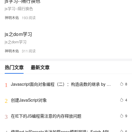
js学习--隔行换色
js学习--隔行换色
神明木佑
193
js之dom学习
js之dom学习
神明木佑
311
热门文章
最新文章
Javascript面向对象编程（二）：构造函数的继承 by 阮
8
1
一峰
创建JavaScript对象
4
2
在IE下的JS编程需注意的内存释放问题
9
3
使用ort.js的create方法加载onnx模型报错：Fetch API 
5