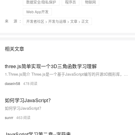
数据安全/隐私保护
程序员
物联网
Web App开发
来 源：
开发者社区
>
开发与运维
>
文章
> 正文
相关文章
three.js简单实现一个3D三角函数学习理解
1.Three.js简介 Three.js是一个基于JavaScript编写的开源3D图形库，利用WebGL技术在网页上渲染3D图形。它提供了许多高级功能，如几何体、纹理、光照、阴影等，以便开发者能够快速地创建复杂且逼真的3D场景。同时，Three.js还具有很好的跨平台和跨浏览器兼容性，让用户无需安装任何插件就可以在现代浏览器上观看3D内容。
dasein58
478
如何学习JavaScript？
如何学习JavaScript？
sunrr
463
JavaScript学习第二章--字符串