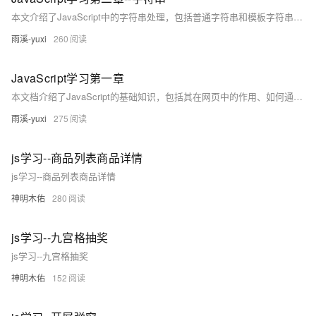
本文介绍了JavaScript中的字符串处理，包括普通字符串和模板字符串的使用方法及常见字符串操作方法如`charAt`、`concat`、`endsWith`等，适合前端学习者参考。作者是一位热爱前端技术的大一学生，专注于分享实用的编程技巧。
雨溪-yuxi
260
JavaScript学习第一章
本文档介绍了JavaScript的基础知识，包括其在网页中的作用、如何通过JavaScript动态设置HTML元素的CSS属性，以及JavaScript中的变量类型（`var`、`let`、`const`）和数据类型（基本数据类型与引用数据类型）。通过实例代码详细解释了JavaScript的核心概念，适合初学者入门学习。
雨溪-yuxi
275
js学习--商品列表商品详情
js学习--商品列表商品详情
神明木佑
280
js学习--九宫格抽奖
js学习--九宫格抽奖
神明木佑
152