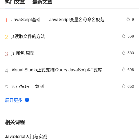
热门文章
最新文章
JavaScript基础——JavaScript变量名称命名规范
9
1
js读取文件的方法
568
2
js 闭包 原型
583
3
Visual Studio正式支持jQuery JavaScript程式库
698
4
js 小技巧----复制
653
5
创建JavaScript对象
547
6
Javascript面向对象编程（二）：构造函数的继承 by 阮
8
7
相关课程
一峰
JavaScript入门与实战
js 的 slice方法
5
8