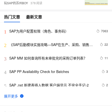
玩SAP的苏州BOY
378
热门文章
最新文章
SAP为用户配置权限（角色、事务码）
7063
1
《SAP后勤模块实施攻略—SAP在生产、采购、销售、
22
2
物流中的应用》——3.3　MRP结果评估概览
SAP MM 如何查询所有未审批完的采购订单列表？
11
3
SAP PP Availability Check for Batches
3
4
SAP .net 新建表插入数据 客户端显示 不完全手记-2
2
5
SAP OData 编程指南
10
6
SAP MM 计量单位EA的数量可以有小数点
10