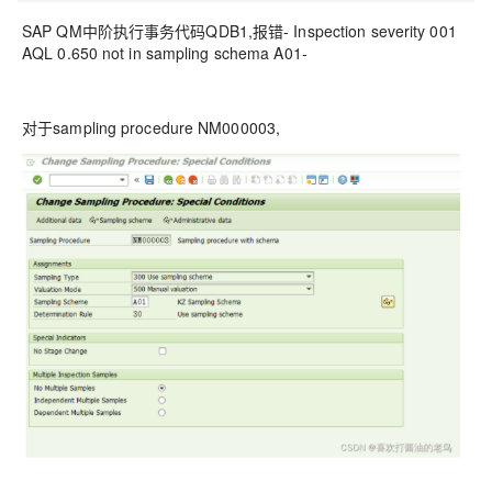
SAP QM中阶执行事务代码QDB1,报错- Inspection severity 001
AQL 0.650 not in sampling schema A01-
对于sampling procedure NM000003,