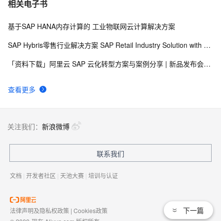
7
相关电子书
基于SAP HANA内存计算的 工业物联网云计算解决方案
[Step By Step]SAP HANA PAL多用户使用(单指数平滑法
3
8
SINGLESMOOTH)
SAP Hybris零售行业解决方案 SAP Retail Industry Solution with Hybris Portfolio
SAP Netweaver 'SAPHostControl' Service Remote 
5
9
「资料下载」阿里云 SAP 云化转型方案与案例分享 | 新品发布会92期
Code Execution Vulnerability
SAP 字符串金额带千分号，负号提前处理
4
10
查看更多
关注我们：
新浪微博
联系我们
文档
|
开发者社区
|
天池大赛
|
培训与认证
下一篇
法律声明及隐私权政策
|
Cookies政策