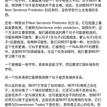
择一个句子时，它看起来与前一个句子有很大不同。对于BERT来
说，预测两个句子是否相连并不是太难。因此，在训练BERT完成
Next Sentence Prediction 的任务时，没有学到什么太有用的东
西。
还有一种类似于Next Sentence Prediction 的方法，它在纸面上看
起来更有用，它被称为Sentence order prediction，简称SOP。这
个方法的主要思想是，我们最初挑选的两个句子可能是相连的。
可能有两种可能性：要么句子1在句子2后面相连，要么句子2在句
子1后面相连。有两种可能性，我们问BERT是哪一种。也许因为
这个任务更难，它似乎更有效。它被用在一个叫ALBERT的模型
中，这是BERT的高级版本。当这个任务训练时，我们要求BERT
学习两个任务：
一个是掩盖一些字符，具体来说是汉字，然后要求它填补缺失的
字符。
另一个任务表明它能够预测两个句子是否有顺序关系。
所以总的来说，BERT它学会了如何填空。BERT的神奇之处在
于，在你训练了一个填空的模型之后，它还可以用于其他任务。
这些任务不一定与填空有关，也可能是完全不同的任务，但BERT
仍然可以用于这些任务，这些任务是BERT实际使用的任务，它们
被称为Downstream Tasks(下游任务)，即你真正关心的任务。但