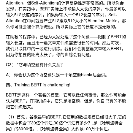
Attention，但Self-Attention的计算复杂性是非常高的。所以你会
发现，在实践中，BERT实际上不能输入太长的序列，你最多可以
输入512长度的序列，如果你输入一个512长度的序列，Self-
Attention在中间就要产生512乘以512大小的Attention Metric，那
么你可能会被计算所淹没。所以实际上它的长度不是无限的。
在助教的程序中，已经为大家处理了这个问题——限制了BERT的
输入长度，而且用一篇文章来训练需要很长的时间。然后每次，
我们只取其中的一段进行训练。我们不会将整篇文章输入BERT。
因为你想要的距离太长了，你的训练会有问题。
Q3： "它与填空题有什么关系？
A： 你会认为这个填空题只是一个填空题blabla后面讲。
四、Training BERT is challenging!
BERT是这样一个著名的模型，它可以做任何事情，那么你可能会
认为BERT，在预训练中，它只是填空题，但是，你自己真的不能
把它训练起来。
（1）首先，谷歌最早的BERT,它使用的数据规模已经很大了,它的
数据中包含了30亿个词汇,30亿个词汇有多少？,是《哈利波特全
集》的3000倍。,《哈利波特全集》大约是100万个词汇。