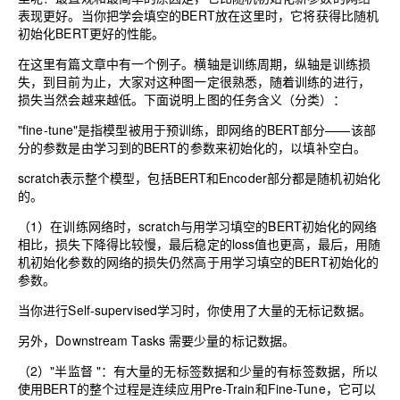
表现更好。当你把学会填空的BERT放在这里时，它将获得比随机
初始化BERT更好的性能。
在这里有篇文章中有一个例子。横轴是训练周期，纵轴是训练损
失，到目前为止，大家对这种图一定很熟悉，随着训练的进行，
损失当然会越来越低。下面说明上图的任务含义（分类）：
"fine-tune"是指模型被用于预训练，即网络的BERT部分——该部
分的参数是由学习到的BERT的参数来初始化的，以填补空白。
scratch表示整个模型，包括BERT和Encoder部分都是随机初始化
的。
（1）在训练网络时，scratch与用学习填空的BERT初始化的网络
相比，损失下降得比较慢，最后稳定的loss值也更高，最后，用随
机初始化参数的网络的损失仍然高于用学习填空的BERT初始化的
参数。
当你进行Self-supervised学习时，你使用了大量的无标记数据。
另外，Downstream Tasks 需要少量的标记数据。
（2）"半监督 "：有大量的无标签数据和少量的有标签数据，所以
使用BERT的整个过程是连续应用Pre-Train和Fine-Tune，它可以