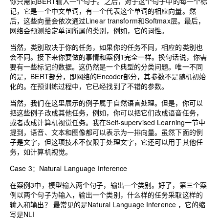
你只需向BERT输入一个句子。之后，对于这个句子中的每一个标
记，它是一个中文单词，有一个代表这个单词的相应向量。然
后，这些向量会依次通过Linear transform和Softmax层。最后，
网络会预测给定单词所属的类别，例如，它的词性。
当然，类别取决于你的任务，如果你的任务不同，相应的类别也
会不同。接下来你要做的事情和案例1完全一样。换句话说，你需
要有一些标记的数据。这仍然是一个典型的分类问题。唯一不同
的是，BERT部分，即网络的Encoder部分，其参数不是随机初始
化的。在预训练过程中，它已经找到了不错的参数。
当然，我们在这里展示的例子属于自然语言处理。但是，你可以
把这些例子改成其他任务，例如，你可以把它们改成语音任务，
或者改成计算机视觉任务。我在Self-supervised Learning一节中
提到，语音、文本和图像都可以表示为一排向量。虽然下面的例
子是文字，但这项技术不仅限于处理文字，它还可以用于其他任
务，如计算机视觉。
Case 3：Natural Language Inference
在案例3中，模型输入两个句子，输出一个类别。好了，第三个案
例以两个句子为输入，输出一个类别，什么样的任务采取这样的
输入和输出？ 最常见的是Natural Language Inference ，它的缩
写是NLI