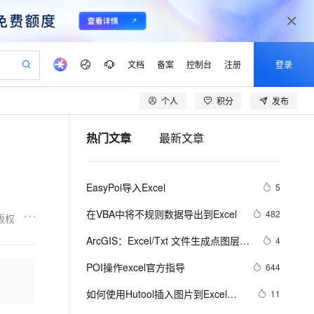
文档
备案
控制台
注册
登录
个人
积分
发布
验
作计划
器
AI 活动
专业服务
服务伙伴合作计划
开发者社区
加入我们
产品动态
服务平台百炼
阿里云 OPC 创新助力计划
热门文章
最新文章
一站式生成采购清单，支持单品或批量购买
io：打造专属 AI 语音助手
S产品伙伴计划（繁花）
峰会
CS
造的大模型服务与应用开发平台
一句话生成原生可编辑精美 PPT 文稿
AI 生产力先锋
Al MaaS 服务伙伴赋能合作
域名
博文
Careers
至高可申请百万元
Qwen3.8-Max 模型上线
开启高性价比 AI 编程新体验
弹性可伸缩的云计算服务
Qwen-Audio-3.0-Realtime 端到端实时语音角色扮演
输入一句话想法, 轻松生成专业的 PPT
先锋实践拓展 AI 生产力的边界
Token 补贴，五大权
计划
海大会
伙伴信用分合作计划
商标
问答
社会招聘
EasyPoi导入Excel
5
益加速 OPC 成功
eek-V4-Pro
SS
一键部署幻兽帕鲁游戏服务器
飞天发布时刻
HOT
Open Search 向量检索版支
划
备案
电子书
校园招聘
pSeek-V4-Pro
视频创作，一键激活电商全链路生产力
稳定、安全、高性价比、高性能的云存储服务
一键购买专属联机服务器，轻松开启游戏
所见，即是所愿
持视频检索 Pipeline 功能
更多支持
在VBA中将不规则数据导出到Excel
482
版权
划
公司注册
镜像站
视频生成
语音识别与合成
专属 QwenPaw
漫剧工坊：一站式动画创作平台
AI 实训营
HOT
应用身份服务 (IDaaS)
ArcGIS：Excel/Txt 文件生成点图层、
4
合作伙伴培训与认证
划
上云迁移
站生成，高效打造优质广告素材
全接入的云上超级电脑
从聊天伙伴进化为能主动干活的本地数字员工
快速生产连贯的高质量长漫剧
从基础到进阶，Agent 创客手把手教你
OpenClaw 管理能力上线
属性表编辑的基本方法、属性表之间
lScope
我要反馈
e-1.1-T2V
Qwen3-TTS-Flash
POI操作excel官方指导
644
查询合作伙伴
的连接（合并）和关联的操作、属性
n Alibaba Cloud ISV 合作
代维服务
建企业门户网站
10 分钟搭建微信、支付宝小程序
MaxCompute MaxFrame 提
畅细腻的高质量视频
离线语音合成大模型，多语言方言自适应，低延迟高稳定
表的字段计算器的使用
创新加速
如何使用Hutool插入图片到Excel
ope
登录合作伙伴管理后台
11
我要建议
站，无忧落地极速上线
以可视化方式快速构建移动和 PC 门户网站
国内短信简单易用，安全可靠，秒级触达，全球覆盖200+国家和地区。
高效部署网站，快速应用到小程序
供自动弹性内存功能
中？