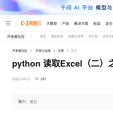
大模型
产品
解决方案
权益
定价
开发者社区
首页
模型体验
探索云世界
问产品
动手实
大模型
产品
解决方案
权益
定价
云市场
伙伴
服务
了解阿里云
精选产品
精选解决方案
普惠上云
产品定价
精选商城
成为销售伙伴
售前咨询
为什么选择阿里云
千问AI平台
开发者社区
开发与运维
文章
正文
了解云产品的定价详情
大模型服务平台百炼
千问办公，解锁你的工作
普惠上云 官方力荐
分销伙伴
在线服务
网站建设
什么是云计算
大
python 读取Excel（二）之
大模型服务与应用平台
企业级Agent产品，直接
云服务器38元/年起，超
咨询伙伴
多端小程序
技术领先
云上成本管理
售后服务
轻量应用服务器
Agency Agents：拥
官方推荐返现计划
大模型
精选产品
精选解决方案
Salesforce 国际版订阅
稳定可靠
管理和优化成本
推荐新用户得奖励，单订单
销售伙伴合作计划
2022-04-21
281
自助服务
友盟天域
安全合规
人工智能与机器学习
AI
文本生成
云数据库 RDS
HappyHorse 打造一
云工开物
无影生态合作计划
在线服务
观测云
分析师报告
高校专属算力普惠，学生认
计算
互联网应用开发
Qwen3.8-Max
HOT
Salesforce On Alibaba C
工单服务
Tuya 物联网平台阿里云
研究报告与白皮书
人工智能平台 PAI
快速拥有专属 OpenClaw
简介：
笔记
大模
Consulting Partner 合
大数据
容器
智能体时代全能旗舰模型
免费试用
短信专区
一站式AI开发、训练和推
蓝凌 OA
AI 大模型销售与服务生
现代化应用