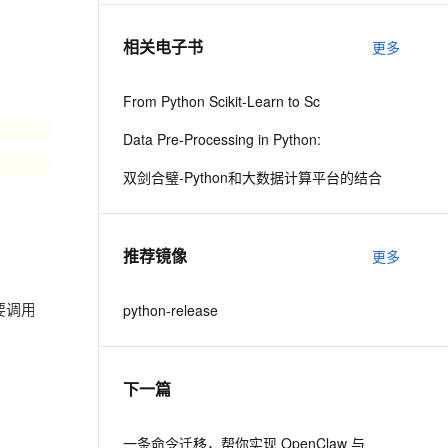
相关电子书
更多
息提取
与 AI 智能体进行实时音视频通话
从文本、图片、视频中提取结构化的属性信息
构建支持视频理解的 AI 音视频实时通话应用
From Python Scikit-Learn to Sc
t.diy 一步搞定创意建站
构建大模型应用的安全防护体系
Data Pre-Processing in Python:
通过自然语言交互简化开发流程,全栈开发支持
通过阿里云安全产品对 AI 应用进行安全防护
双剑合璧-Python和大数据计算平台的结合
推荐镜像
更多
python-release
们只需要调用我们相拥的相应的函数传入相应的参数就可以，下面是我截
下一篇
一条命令迁移，帮你实现 OpenClaw 与