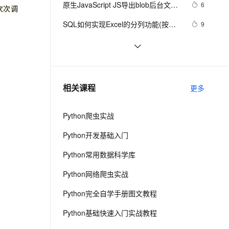
安全
原生JavaScript JS导出blob后台文件
我要投诉
e-1.1-I2V
Cosyvoice-V3-Flash
6
PolarDB
上云场景组合购
次次调
Milvus 弹性伸缩功能新增节
伴
流xlsx、xls文件自动下载（且规避乱
漫剧创作，剧本、分镜、视频高效生成
100%兼容MySQL、PostgreSQL，兼容Oracle，支持集中和分布式
覆盖90%+业务场景，专享组合折扣价
点支持范围
畅自然，细节丰富
高表现力语音合成大模型，语音克隆听感自然
VPN
SQL如何实现Excel的分列功能(按指
9
码），解决导出Excel文件里面有
定符号进行分割)？
ernetes 版 ACK
云聚AI 严选权益
AI 原生数据库服务发布
[object Object]。
SSL 证书
EXCEL二级数据有效性的设置问题
469
2V
Fun-ASR
，一键激活高效办公新体验
理容器应用的 K8s 服务
精选AI产品，从模型到应用全链提效
Agent 数据网关
文戏情感细腻自然，动作戏激烈拳拳到肉，实现更强表演能力
支持中英文自由切换，具备更强的噪声鲁棒性
堡垒机
「Excel」绘图篇
5
AI 用量加速计划
云原生数据库 PolarDB
防火墙
、识别商机，让客服更高效、服务更出色。
Web程序导出Excel文档
新老同享，达量后返
Agentic Database 发布
547
相关课程
更多
主机安全
应用
Python爬虫实战
千问办公
NEW
AI 应用及服务市场
的智能体编程平台
一站式AI生产力平台
Python开发基础入门
AI 应用
伶鹊
Python常用数据科学库
企业级人与Agent协作平台，接入和调度多个数字员工
智能客服平台，对话机器人、对话分析、智能外呼
大模型
Python网络爬虫实战
大模型服务平台百炼 - 全妙
自然语言处理
Python完全自学手册图文教程
应用创作平台
多模态内容创作工具，已接入 DeepSeek
数据标注
Python基础快速入门实战教程
机器学习