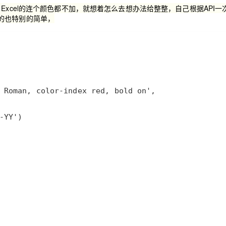
Deepseek-v4-pro
HappyHors
同享
万小智 AI 建站低至 15元/月
Qoder CN
AI 短剧/漫剧
云原生数据库 
Excel的连个颜色都不加，就想着怎么去想办法给整整，自己根据API一
快递物流查询
WordPress
成为服务伙
高校合作
的也特别的简单，
点，立即开启云上创新
覆盖公网/内网、递归/权威、移动APP等全场景解析服务
送.CN域名，送备案服务码
基于千问大模型等，支持代码智能生成、研发智能问答
AI助力短剧
态智能体模型
旗舰 MoE 大模型，百万上下文与顶尖推理能力
图生视频，流
Ubuntu
服务生态伙伴
云工开物
企业应用
Works
Night Plan 支持 Qwen 3.8-Max
云原生大数据计算服务 MaxCompute
AI 办公
容器服务 Kub
NEW
GLM-5.2
Wan2.7-T
Red Hat
30+ 款产品免费体验
Data Agent 驱动的一站式 Data+AI 开发治理平台
夜间 5 折，Qwen/Meoo/TokenPlan 客户专享
面向分析的企业级SaaS模式云数据仓库
AI智能应用
提供一站式管
科研合作
视觉 Coding、空间感知、多模态思考等全面升级
1M上下文，专为长程任务能力而生
ERP
堂（旗舰版）
SUSE
智能客服
CRM
防护产品
2个月
自动承接线索
建站小程序
OA 办公系统
AI 应用构建
大模型原生
力提升
财税管理
模板建站
Qoder
大模型服务平台百炼-应用模版
HOT
NEW
面向真实软件
个人版上线、团队版降价；千问3.8-Max首发发尝鲜
丰富多元化的应用模版和解决方案
400电话
定制建站
万有无界
大模型服务平台百炼-智能体
方案
广告营销
模板小程序
的模型效果
灵活可视化地构建企业级 Agent
定制小程序
秒悟
人工智能平台 PAI
APP 开发
云端极速 AI 
新一代 AI 视频生成模型，深度适配广告营销等场景
AI Native 的算法工程平台，一站式完成建模、训练、推理服务部署
建站系统