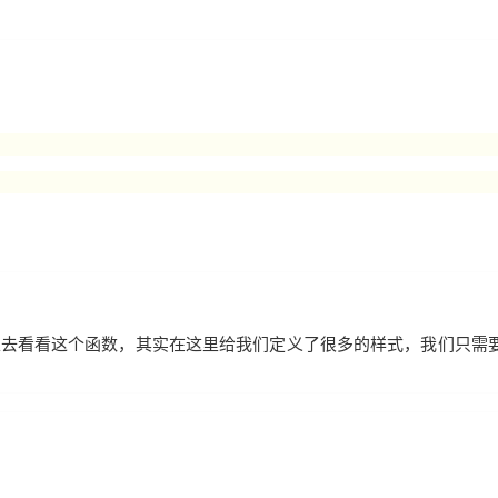
AI 应用
10分钟微调：让0.6B模型媲美235B模
多模态数据信
型
依托云原生高可用架构,实现Dify私有化部署
用1%尺寸在特定领域达到大模型90%以上效果
一个 AI 助手
超强辅助，Bol
即刻拥有 DeepSeek-R1 满血版
在企业官网、通讯软件中为客户提供 AI 客服
多种方案随心选，轻松解锁专属 DeepSeek
数，我们可以去看看这个函数，其实在这里给我们定义了很多的样式，我