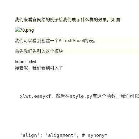
大模型解决方案
迁移与运维管理
快速部署 Dify，高效搭建 
我们来看官网给的例子给我们展示什么样的效果，如图
专有云
10 分钟在聊天系统中增加
我们可以看到创建一个A Test Sheet的表。
首先我们先引入这个模块
import
xlwt
接着呢，我们看到引入了
xlwt.easyxf，然后在style.py有这个函