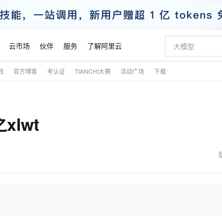
云市场
伙伴
服务
了解阿里云
践
官方博客
考认证
TIANCHI大赛
活动广场
下载
AI 特惠
数据与 API
成为产品伙伴
企业增值服务
最佳实践
价格计算器
AI 场景体
基础软件
产品伙伴合
阿里云认证
市场活动
配置报价
大模型
自助选配和估算价格
新方式
睿译宝，AI翻译排版一步到位
智启 AI 普惠权益
产品生态集成认证中心
企业支持计划
云上春晚
域名与网站
千问官方 MaaS 平台，为开发者和 Agent 而生，新用户赠送 1 亿 + tokens 额度
Qwen Aud
AI Coding
阿里云Maa
2026 阿里云
云服务器 E
为企业打
数据集
Windows
大模型认证
模型
NEW
NEW
xlwt
交付可用成果
值低价云产品抢先购
上传文档即自动完成翻译和格式还原
至高享 1亿+免费 tokens，加速 Al 应用落地
提供智能易用的域名与建站服务
智能编程，一键
安全可靠、
产品生态伙伴
专家技术服务
云上奥运之旅
弹性计算合作
阿里云中企出
手机三要素
宝塔 Linux
全部认证
价格优势
有专属领域专家
GLM-5.2：长任务时代开源旗舰模型
阿里云 OPC 创新助力计划
千问大模型
即刻拥有 DeepS
AI 电商营销
对象存储 O
大模型
产品生态伙伴工作台
企业增值服务台
云栖战略参考
云存储合作计
云栖大会
身份实名认证
CentOS
训练营
推动算力普惠，释放技术红利
最高返9万
多领域专家智能体,一键组建 AI 虚拟交付团队
快速构建应用程序和网站，即刻迈出上云第一步
至高百万元 Token 补贴，加速一人公司成长
多元化、高性能、安全可靠的大模型服务
真正可用的 1M 上下文,一次完成代码全链路开发
轻松解锁专属 Dee
从图文生成到
云上的中国
数据库合作计
活动全景
短信
Docker
图片和
站式影视创作平台
Hermes Agent，打造自进化智能体
Token Plan 模型订阅计划
数字证书管理服务（原SSL证书）
5 分钟轻松部署
AI 广告创作
无影云电脑
企业成长
NEW
信息公告
看见新力量
云网络合作计
OCR 文字识别
JAVA
证享300元代金券
可视化编排打通从文字构思到成片全链路闭环
全托管，含MySQL、PostgreSQL、SQL Server、MariaDB多引擎
自主进化，持久记忆，越用越聪明
Qwen3.8-Max 首发尝鲜，限时加量 10 倍，夜间低至2折
实现全站HTTPS，呈现可信的WEB访问
图文、视频一
随时随地安
魔搭 Mode
Kimi-K3
HappyHors
NEW
loud
服务实践
官网公告
金融模力时刻
Salesforce O
版
发票查验
全能环境
Claude Code + GStack 打造工程团队
千问办公，限时限量积分加倍
Qoder
低代码高效构
AI 建站
短信服务
型
NEW
作计划
Kimi 最新旗舰模型，长程编程与推理利器
让文字生成流
计划
创新中心
魔搭 ModelSc
健康状态
理服务
让AI从“聊天伙伴”进化为能干活的“数字员工”
安装技能 GStack，拥有专属 AI 工程团队
你的AI工作搭子，覆盖日常办公高频场景
面向真实软件的智能体编程平台
0 代码专业建
客户案例
天气预报查询
操作系统
态合作计划