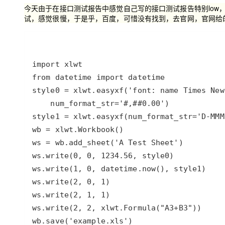
存储
天池大赛
Qwen3.7-Plus
云解析DNS
解决方案免费试用 新老
今天由于在接口测试报告中感觉自己写的接口测试报告特别low，
电子合同
试，感觉很慢，于是乎，百度，可惜没有找到，去官网，官网给
最高领取价值200元试用
能看、能想、能动手的多模
安全
网络与CDN
AI 算法大赛
畅捷通
大数据开发治理平台 Data
AI 产品 免费试用
网络
安全
云开发大赛
Qwen3-VL-Plus
Tableau 订阅
1亿+ 大模型 tokens 和 
可观测
入门学习赛
中间件
AI空中课堂在线直播课
云防火墙
140+云产品 免费试用
上云与迁云
云原生的云上边界网络安全
产品新客免费试用，最长1
数据库
生态解决方案
大模型服务
企业出海
大模型ACA认证体验
大数据计算
助力企业全员 AI 认知与能
行业生态解决方案
千问AI平台-Token Plan
政企业务
媒体服务
开发者生态解决方案
企业服务与云通信
千问AI平台-模型体验
AI 开发和 AI 应用解决
在线体验全尺寸、多种模态
域名与网站
Happy 系列大模型
终端用户计算
Serverless
wb.save('example.xls')
开发工具