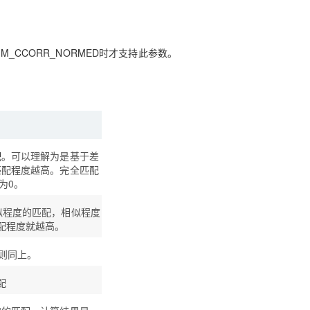
2.TM_CCORR_NORMED时才支持此参数。
配
。可以理解为是基于差
匹配程度越高。完全匹配
为0。
似程度的匹配，相似程度
配程度就越高。
规则同上。
配