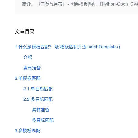
存储
天池大赛
Qwen3.7-Plus
简介：
《三英战吕布》 - 图像模板匹配 【Python-Open_
云解析DNS
解决方案免费试用 新老
电子合同
最高领取价值200元试用
能看、能想、能动手的多模
安全
网络与CDN
AI 算法大赛
畅捷通
大数据开发治理平台 Data
AI 产品 免费试用
网络
安全
云开发大赛
Qwen3-VL-Plus
Tableau 订阅
1亿+ 大模型 tokens 和 
文章目录
可观测
入门学习赛
中间件
AI空中课堂在线直播课
云防火墙
140+云产品 免费试用
1.什么是模板匹配？ 及 模板匹配方法matchTemplate()
上云与迁云
云原生的云上边界网络安全
产品新客免费试用，最长1
数据库
生态解决方案
介绍
大模型服务
企业出海
大模型ACA认证体验
大数据计算
素材准备
助力企业全员 AI 认知与能
行业生态解决方案
千问AI平台-Token Plan
政企业务
媒体服务
2.单模板匹配
开发者生态解决方案
企业服务与云通信
2.1 单目标匹配
千问AI平台-模型体验
AI 开发和 AI 应用解决
在线体验全尺寸、多种模态
2.2 多目标匹配
域名与网站
素材准备
Happy 系列大模型
终端用户计算
多目标匹配
Serverless
3.多模板匹配
开发工具