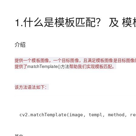
大模型解决方案
迁移与运维管理
快速部署 Dify，高效搭建 
1.什么是模板匹配？ 及 模板匹
专有云
10 分钟在聊天系统中增加
介绍
提供一个模板图像，一个目标图像，且满足模板图像是目标图像的
提供了
matchTemplate()方法
帮助我们实现模板匹配。
该方法语法如下：
cv2.matchTemplate(image, templ, method, re