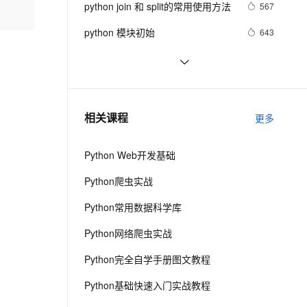
安全
python join 和 split的常用使用方法
我要投诉
e-1.1-I2V
Cosyvoice-V3-Flash
567
PolarDB
上云场景组合购
Milvus 弹性伸缩功能新增节
伴
漫剧创作，剧本、分镜、视频高效生成
100%兼容MySQL、PostgreSQL，兼容Oracle，支持集中和分布式
覆盖90%+业务场景，专享组合折扣价
点支持范围
畅自然，细节丰富
高表现力语音合成大模型，语音克隆听感自然
VPN
python 模块初始
643
ernetes 版 ACK
云聚AI 严选权益
AI 原生数据库服务发布
SSL 证书
python中使用and和or来实现其它语
578
2V
Fun-ASR
，一键激活高效办公新体验
理容器应用的 K8s 服务
精选AI产品，从模型到应用全链提效
Agent 数据网关
言中的?号表达式
文戏情感细腻自然，动作戏激烈拳拳到肉，实现更强表演能力
支持中英文自由切换，具备更强的噪声鲁棒性
堡垒机
python网络编程初级
488
AI 用量加速计划
云原生数据库 PolarDB
防火墙
、识别商机，让客服更高效、服务更出色。
Python PIL远程命令执行漏洞复现
新老同享，达量后返
Agentic Database 发布
8
相关课程
更多
(CVE-2017-8291 CVE-2017-8291)
主机安全
应用
Python Web开发基础
千问办公
NEW
AI 应用及服务市场
的智能体编程平台
一站式AI生产力平台
Python爬虫实战
AI 应用
伶鹊
Python常用数据科学库
企业级人与Agent协作平台，接入和调度多个数字员工
智能客服平台，对话机器人、对话分析、智能外呼
大模型
Python网络爬虫实战
大模型服务平台百炼 - 全妙
自然语言处理
Python完全自学手册图文教程
应用创作平台
多模态内容创作工具，已接入 DeepSeek
数据标注
Python基础快速入门实战教程
机器学习