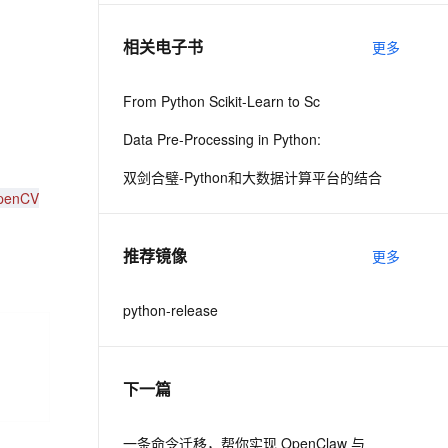
相关电子书
更多
息提取
与 AI 智能体进行实时音视频通话
从文本、图片、视频中提取结构化的属性信息
构建支持视频理解的 AI 音视频实时通话应用
From Python Scikit-Learn to Sc
t.diy 一步搞定创意建站
构建大模型应用的安全防护体系
Data Pre-Processing in Python:
通过自然语言交互简化开发流程,全栈开发支持
通过阿里云安全产品对 AI 应用进行安全防护
双剑合璧-Python和大数据计算平台的结合
nCV
推荐镜像
更多
python-release
下一篇
一条命令迁移，帮你实现 OpenClaw 与