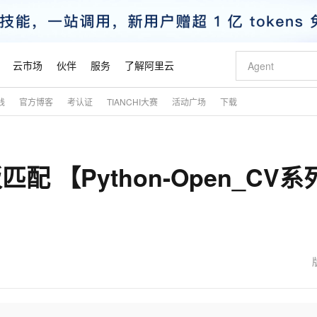
云市场
伙伴
服务
了解阿里云
践
官方博客
考认证
TIANCHI大赛
活动广场
下载
AI 特惠
数据与 API
成为产品伙伴
企业增值服务
最佳实践
价格计算器
AI 场景体
基础软件
产品伙伴合
阿里云认证
市场活动
配置报价
大模型
自助选配和估算价格
新方式
睿译宝，AI翻译排版一步到位
智启 AI 普惠权益
产品生态集成认证中心
企业支持计划
云上春晚
域名与网站
千问官方 MaaS 平台，为开发者和 Agent 而生，新用户赠送 1 亿 + tokens 额度
Qwen Aud
AI Coding
阿里云Maa
2026 阿里云
云服务器 E
为企业打
数据集
Windows
大模型认证
模型
NEW
NEW
配 【Python-Open_CV系
交付可用成果
值低价云产品抢先购
上传文档即自动完成翻译和格式还原
至高享 1亿+免费 tokens，加速 Al 应用落地
提供智能易用的域名与建站服务
智能编程，一键
安全可靠、
产品生态伙伴
专家技术服务
云上奥运之旅
弹性计算合作
阿里云中企出
手机三要素
宝塔 Linux
全部认证
价格优势
有专属领域专家
GLM-5.2：长任务时代开源旗舰模型
阿里云 OPC 创新助力计划
千问大模型
即刻拥有 DeepS
AI 电商营销
对象存储 O
大模型
产品生态伙伴工作台
企业增值服务台
云栖战略参考
云存储合作计
云栖大会
身份实名认证
CentOS
训练营
推动算力普惠，释放技术红利
最高返9万
多领域专家智能体,一键组建 AI 虚拟交付团队
快速构建应用程序和网站，即刻迈出上云第一步
至高百万元 Token 补贴，加速一人公司成长
多元化、高性能、安全可靠的大模型服务
真正可用的 1M 上下文,一次完成代码全链路开发
轻松解锁专属 Dee
从图文生成到
云上的中国
数据库合作计
活动全景
短信
Docker
图片和
站式影视创作平台
Hermes Agent，打造自进化智能体
Token Plan 模型订阅计划
数字证书管理服务（原SSL证书）
5 分钟轻松部署
AI 广告创作
无影云电脑
企业成长
NEW
信息公告
看见新力量
云网络合作计
OCR 文字识别
JAVA
证享300元代金券
可视化编排打通从文字构思到成片全链路闭环
全托管，含MySQL、PostgreSQL、SQL Server、MariaDB多引擎
自主进化，持久记忆，越用越聪明
Qwen3.8-Max 首发尝鲜，限时加量 10 倍，夜间低至2折
实现全站HTTPS，呈现可信的WEB访问
图文、视频一
随时随地安
魔搭 Mode
Kimi-K3
HappyHors
NEW
loud
服务实践
官网公告
金融模力时刻
Salesforce O
版
发票查验
全能环境
Claude Code + GStack 打造工程团队
千问办公，限时限量积分加倍
Qoder
低代码高效构
AI 建站
短信服务
型
NEW
作计划
Kimi 最新旗舰模型，长程编程与推理利器
让文字生成流
计划
创新中心
魔搭 ModelSc
健康状态
理服务
让AI从“聊天伙伴”进化为能干活的“数字员工”
安装技能 GStack，拥有专属 AI 工程团队
你的AI工作搭子，覆盖日常办公高频场景
面向真实软件的智能体编程平台
0 代码专业建
客户案例
天气预报查询
操作系统
态合作计划