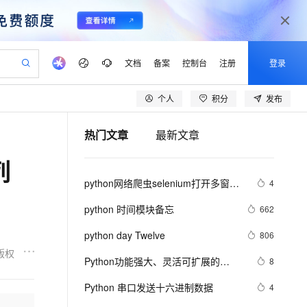
文档
备案
控制台
注册
登录
个人
积分
发布
验
作计划
器
AI 活动
专业服务
服务伙伴合作计划
开发者社区
加入我们
产品动态
服务平台百炼
阿里云 OPC 创新助力计划
热门文章
最新文章
一站式生成采购清单，支持单品或批量购买
io：打造专属 AI 语音助手
S产品伙伴计划（繁花）
峰会
CS
造的大模型服务与应用开发平台
一句话生成原生可编辑精美 PPT 文稿
AI 生产力先锋
Al MaaS 服务伙伴赋能合作
域名
博文
Careers
至高可申请百万元
Qwen3.8-Max 模型上线
列
开启高性价比 AI 编程新体验
弹性可伸缩的云计算服务
Qwen-Audio-3.0-Realtime 端到端实时语音角色扮演
输入一句话想法, 轻松生成专业的 PPT
先锋实践拓展 AI 生产力的边界
Token 补贴，五大权
计划
海大会
伙伴信用分合作计划
商标
问答
社会招聘
python网络爬虫selenium打开多窗口
4
益加速 OPC 成功
eek-V4-Pro
SS
一键部署幻兽帕鲁游戏服务器
飞天发布时刻
HOT
Open Search 向量检索版支
划
备案
电子书
校园招聘
与切换页面
pSeek-V4-Pro
视频创作，一键激活电商全链路生产力
稳定、安全、高性价比、高性能的云存储服务
一键购买专属联机服务器，轻松开启游戏
所见，即是所愿
持视频检索 Pipeline 功能
更多支持
python 时间模块备忘
662
划
公司注册
镜像站
视频生成
语音识别与合成
专属 QwenPaw
漫剧工坊：一站式动画创作平台
AI 实训营
HOT
应用身份服务 (IDaaS)
python day Twelve
806
合作伙伴培训与认证
划
上云迁移
站生成，高效打造优质广告素材
全接入的云上超级电脑
从聊天伙伴进化为能主动干活的本地数字员工
快速生产连贯的高质量长漫剧
从基础到进阶，Agent 创客手把手教你
OpenClaw 管理能力上线
版权
lScope
我要反馈
e-1.1-T2V
Qwen3-TTS-Flash
Python功能强大、灵活可扩展的
8
查询合作伙伴
n Alibaba Cloud ISV 合作
代维服务
建企业门户网站
10 分钟搭建微信、支付宝小程序
MaxCompute MaxFrame 提
Statsmodels库
畅细腻的高质量视频
离线语音合成大模型，多语言方言自适应，低延迟高稳定
创新加速
Python 串口发送十六进制数据
ope
登录合作伙伴管理后台
4
我要建议
站，无忧落地极速上线
以可视化方式快速构建移动和 PC 门户网站
国内短信简单易用，安全可靠，秒级触达，全球覆盖200+国家和地区。
高效部署网站，快速应用到小程序
供自动弹性内存功能