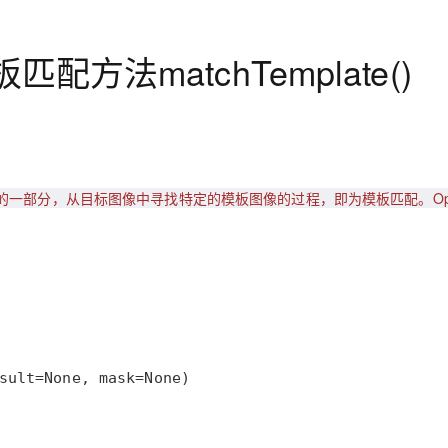
AI 应用
10分钟微调：让0.6B模型媲美235B模
多模态数据信
配方法matchTemplate()
型
依托云原生高可用架构,实现Dify私有化部署
用1%尺寸在特定领域达到大模型90%以上效果
一个 AI 助手
超强辅助，Bol
即刻拥有 DeepSeek-R1 满血版
在企业官网、通讯软件中为客户提供 AI 客服
多种方案随心选，轻松解锁专属 DeepSeek
一部分，从目标图像中寻找特定的模板图像的过程，即为模板匹配。Ope
sult=None, mask=None)