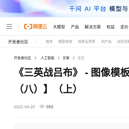
大模型
产品
解决方案
权益
定价
开发者社区
首页
模型体验
探索云世界
问产品
动手实
大模型
产品
解决方案
权益
定价
云市场
伙伴
服务
了解阿里云
精选产品
精选解决方案
普惠上云
产品定价
精选商城
成为销售伙伴
售前咨询
为什么选择阿里云
千问AI平台
开发者社区
人工智能
文章
正文
了解云产品的定价详情
大模型服务平台百炼
千问办公，解锁你的工作
普惠上云 官方力荐
分销伙伴
在线服务
网站建设
什么是云计算
大
《三英战吕布》 - 图像模板匹
大模型服务与应用平台
企业级Agent产品，直接
云服务器38元/年起，超
咨询伙伴
多端小程序
技术领先
云上成本管理
售后服务
轻量应用服务器
Agency Agents：拥
官方推荐返现计划
大模型
精选产品
精选解决方案
Salesforce 国际版订阅
稳定可靠
（八）】（上）
管理和优化成本
推荐新用户得奖励，单订单
销售伙伴合作计划
自助服务
友盟天域
安全合规
人工智能与机器学习
AI
文本生成
云数据库 RDS
HappyHorse 打造一
云工开物
无影生态合作计划
在线服务
观测云
分析师报告
高校专属算力普惠，学生认
计算
互联网应用开发
2022-04-20
553
Qwen3.8-Max
HOT
Salesforce On Alibaba C
工单服务
Tuya 物联网平台阿里云
研究报告与白皮书
人工智能平台 PAI
快速拥有专属 OpenClaw
大模
Consulting Partner 合
大数据
容器
智能体时代全能旗舰模型
免费试用
短信专区
一站式AI开发、训练和推
蓝凌 OA
AI 大模型销售与服务生
现代化应用