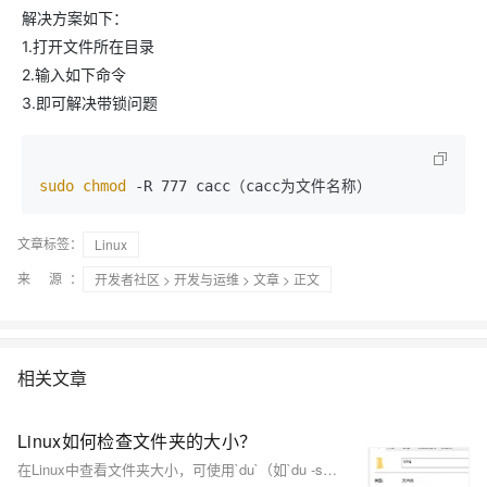
解决方案如下：
1.打开文件所在目录
2.输入如下命令
3.即可解决带锁问题
sudo
chmod
 -R 777 cacc（cacc为文件名称）
文章标签：
Linux
来 源：
开发者社区
>
开发与运维
>
文章
> 正文
相关文章
Linux如何检查文件夹的大小？
在Linux中查看文件夹大小，可使用`du`（如`du -sh *`）、`df`（如`df -h /home`）查看磁盘使用情况，`ncdu`提供交互式浏览，`ls -lh`显示当前目录文件大小，`find`与`du`结合找大文件夹，`tree --du -h`展示目录结构及大小，或用`awk`与`du`组合按大小排序。不同场景下，这些命令各有优势。