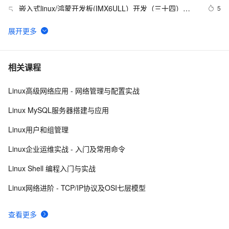
嵌入式linux/鸿蒙开发板(IMX6ULL）开发（三十四）
5
5
Linux系统对中断的处理（下）
Linux系统中密码为空的用户
10
6
使用Mono管理Coyote Linux
613
7
相关课程
Linux高级网络应用 - 网络管理与配置实战
linux DHCP
5
8
Linux MySQL服务器搭建与应用
Hadoop2.7实战v1.0之Linux参数调优
589
9
Linux用户和组管理
FFmpeg开发笔记（五十九）Linux编译ijkplayer的
10
10
Linux企业运维实战 - 入门及常用命令
Android平台so库
Linux Shell 编程入门与实战
Linux网络进阶 - TCP/IP协议及OSI七层模型
查看更多