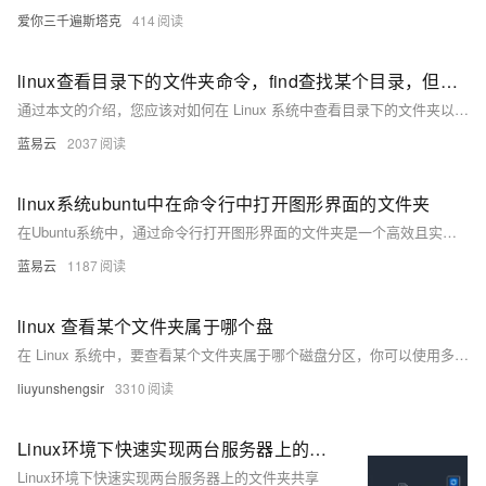
爱你三千遍斯塔克
414
linux查看目录下的文件夹命令，find查找某个目录，但是不包括这个目录本身？
通过本文的介绍，您应该对如何在 Linux 系统中查看目录下的文件夹以及使用 `find` 命令查找特定目录内容并排除该目录本身有了清晰的理解。掌握这些命令和技巧，可以大大提高日常文件管理和查找操作的效率。 在实际应用中，灵活使用这些命令和参数，可以帮助您快速定位和管理文件和目录，满足各种复杂的文件系统操作需求。
蓝易云
2037
linux系统ubuntu中在命令行中打开图形界面的文件夹
在Ubuntu系统中，通过命令行打开图形界面的文件夹是一个高效且实用的操作。无论是使用Nautilus、Dolphin还是Thunar，都可以根据具体桌面环境选择合适的文件管理器。通过上述命令和方法，可以简化日常工作，提高效率。同时，解决权限问题和图形界面问题也能确保操作的顺利进行。掌握这些技巧，可以使Linux操作更加便捷和灵活。
蓝易云
1187
linux 查看某个文件夹属于哪个盘
在 Linux 系统中，要查看某个文件夹属于哪个磁盘分区，你可以使用多种方法。以下是几种常见的方法： 方法一：使用 df 命令 df 命令用于显示文件系统的磁盘空间使用情况。 打开终端。 使用以下命令查看文件夹所属的磁盘分区： bash df -h /path/to/your/folder 其中 /path/to/your/folder 是你要查询的文件夹路径。 示例： bash df -h /home/user/Documents 输出将类似于： Filesystem Size Used Avail Use% Mounted on /dev/sda1
liuyunshengsir
3310
Linux环境下快速实现两台服务器上的文件夹共享
Linux环境下快速实现两台服务器上的文件夹共享