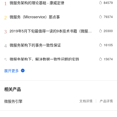
微服务架构的理论基础 - 康威定律
84579
1
微服务（Microservice）那点事
79374
2
2019年5月下旬最值得一读的9本技术书籍（微服务
20300
3
架构、算法、大数据等书籍）！
微服务架构下的事务一致性保证
16105
4
微服务架构下，解决数据一致性问题的实践
15674
5
微服务技术栈选型，看了这个别的可以不用看了
15617
6
鹰眼跟踪、限流降级，EDAS的微服务解决之道
15519
7
相关产品
微服务引擎
微服务一站式解决方案Spring Cloud
文档详情
产品详情
15392
8
微服务架构下分布式事务解决方案 —— 阿里GTS
14444
9