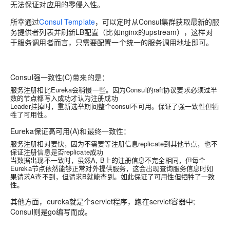
无法保证对应用的零侵入性。
所幸通过
Consul Template
，可以定时从Consul集群获取最新的服
务提供者列表并刷新LB配置（比如nginx的upstream），这样对
于服务调用者而言，只需要配置一个统一的服务调用地址即可。
Consul强一致性(C)带来的是：
服务注册相比Eureka会稍慢一些。因为Consul的raft协议要求必须过半
数的节点都写入成功才认为注册成功
Leader挂掉时，重新选举期间整个consul不可用。保证了强一致性但牺
牲了可用性。
Eureka保证高可用(A)和最终一致性：
服务注册相对要快，因为不需要等注册信息replicate到其他节点，也不
保证注册信息是否replicate成功
当数据出现不一致时，虽然A, B上的注册信息不完全相同，但每个
Eureka节点依然能够正常对外提供服务，这会出现查询服务信息时如
果请求A查不到，但请求B就能查到。如此保证了可用性但牺牲了一致
性。
其他方面，eureka就是个servlet程序，跑在servlet容器中;
Consul则是go编写而成。