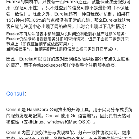
Eureka的集群中，只要有一台Eureka还在，就能保证注册服务可
用（保证可用性），只不过查到的信息可能不是最新的（不保证
强一致性）。除此之外，Eureka还有一种自我保护机制，如果在
15分钟内超过85%的节点都没有正常的心跳，那么Eureka就认为
客户端与注册中心出现了网络故障，此时会出现以下几种情况：
Eureka不再从注册表中移除因为长时间没有收到心跳而过期的服务；
Eureka仍然能够接受新服务注册和查询请求，但是不会被同步到其它
节点上（即保证当前节点依然可用）；
当网络稳定时，当前实例新注册的信息会被同步到其它节点中；
因此，Eureka可以很好的应对因网络故障导致部分节点失去联系
的情况，而不会像zookeeper那样使得整个注册服务瘫痪。
Consul
：
Consul 是 HashiCorp 公司推出的开源工具，用于实现分布式系统
的服务发现与配置。Consul 使用 Go 语言编写，因此具有天然可
移植性（支持Linux、windows和Mac OS X）。
Consul 内置了服务注册与发现框架、分布一致性协议实现、健康
检查、Key/Value 存储、多数据中心方案，不再需要依赖其他工具