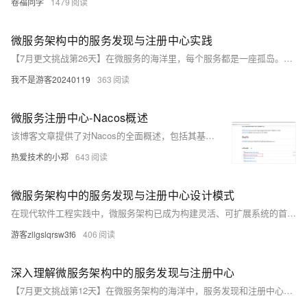
卷福同学
1479
微服务架构中的服务发现与注册中心实践
【7月更文挑战第26天】在微服务的海洋里，每个服务都是一座孤岛。要让这些孤岛彼此发现、相互通讯，就需要一个高效的信使系统——服务发现与注册中心。本文将深入探讨如何搭建和维护这一核心组件，确保微服务间的顺畅交流。
我不是游客20240119
363
微服务注册中心-Nacos概述
该博客文章提供了对Nacos的全面概述，包括其基本介绍、与Spring Cloud集成的优势、主要功能以及如何在Spring Cloud Alibaba项目中作为服务注册中心使用Nacos。文章解释了Nacos是一个动态服务发现、配置管理和服务管理平台，支持服务发现、健康监测、动态配置、DNS服务和元数据管理。还介绍了如何下载和启动Nacos服务器，以及如何将微服务注册到Nacos中，包括修改pom.xml文件引入依赖、配置application.properties文件和使用@EnableDiscoveryClient注解开启服务注册发现功能。
热爱技术的小郑
643
微服务架构中的服务发现与注册中心设计模式
在现代软件工程实践中，微服务架构已成为构建灵活、可扩展系统的首选方案。本文将深入探讨微服务架构中至关重要的服务发现与注册中心设计模式。我们将从服务发现的基本原理出发，逐步解析注册中心的工作机制，并以Eureka和Consul为例，对比分析不同实现的优劣。文章旨在为开发者提供一套清晰的指导原则，帮助他们在构建和维护微服务系统时做出更明智的技术选择。
游客zllgslqrsw3f6
406
深入理解微服务架构中的服务发现与注册中心
【7月更文挑战第12天】在微服务架构的海洋中，服务发现和注册中心扮演着灯塔的角色。本文将揭开服务发现的神秘面纱，探索注册中心的工作原理，并指导如何在复杂的微服务网络中实现高效通信。我们将从基础概念出发，逐步深入到实践应用，最终通过案例分析来巩固理论知识。