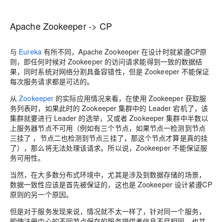
Apache Zookeeper -> CP
与
Eureka
有所不同，Apache Zookeeper 在设计时就紧遵CP原
则，即任何时候对 Zookeeper 的访问请求能得到一致的数据结
果，同时系统对网络分割具备容错性，但是 Zookeeper 不能保证
每次服务请求都是可达的。
从
Zookeeper
的实际应用情况来看，在使用 Zookeeper 获取服
务列表时，如果此时的 Zookeeper 集群中的 Leader 宕机了，该
集群就要进行 Leader 的选举，又或者 Zookeeper 集群中半数以
上服务器节点不可用（例如有三个节点，如果节点一检测到节点
三挂了 ，节点二也检测到节点三挂了，那这个节点才算是真的挂
了），那么将无法处理该请求。所以说，Zookeeper 不能保证服
务可用性。
当然，在大多数分布式环境中，尤其是涉及到数据存储的场景，
数据一致性应该是首先被保证的，这也是 Zookeeper 设计紧遵CP
原则的另一个原因。
但是对于服务发现来说，情况就不太一样了，针对同一个服务，
即使注册中心的不同节点保存的服务提供者信息不尽相同，也并