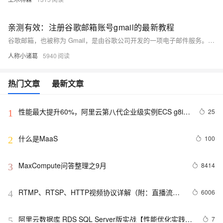
亲测有效：注册谷歌邮箱账号gmail的最新教程
谷歌邮箱，也被称为 Gmail，是由谷歌公司开发的一项电子邮件服务。自 2004 年首次推出以来，Gmail 迅速成为全球最受欢迎的电子邮件服务之一。截至 2023 年，Gmail 拥有超过 18 亿活跃用户。Gmail 以其简洁易用的界面、强大的功能和高可靠性著称，成为个人、企业和组织广泛使用的电子邮件平台。
人称小诸葛
5940
热门文章
最新文章
性能最大提升60%，阿里云第八代企业级实例ECS g8i正
25
1
式上线
什么是MaaS
100
2
MaxCompute问答整理之9月
8414
3
RTMP、RTSP、HTTP视频协议详解（附：直播流地
6006
4
址、播放软件）
阿里云数据库 RDS SQL Server版实战【性能优化实践、
7
5