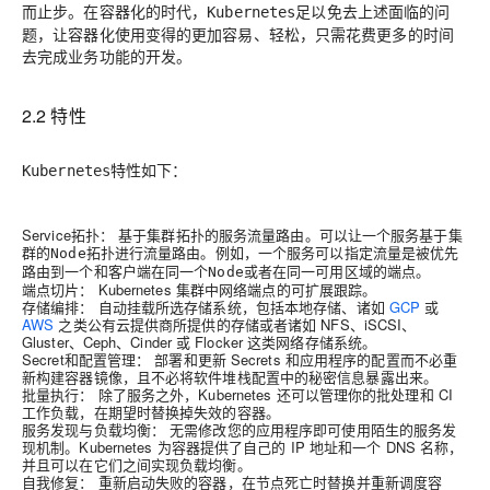
而止步。在容器化的时代，
足以免去上述面临的问
Kubernetes
题，让容器化使用变得的更加容易、轻松，只需花费更多的时间
去完成业务功能的开发。
2.2 特性
特性如下：
Kubernetes
Service拓扑：
基于集群拓扑的服务流量路由。可以让一个服务基于集
群的
拓扑进行流量路由。例如，一个服务可以指定流量是被优先
Node
路由到一个和客户端在同一个
或者在同一可用区域的端点。
Node
端点切片：
Kubernetes 集群中网络端点的可扩展跟踪。
存储编排：
自动挂载所选存储系统，包括本地存储、诸如
GCP
或
AWS
之类公有云提供商所提供的存储或者诸如 NFS、iSCSI、
Gluster、Ceph、Cinder 或 Flocker 这类网络存储系统。
Secret和配置管理：
部署和更新 Secrets 和应用程序的配置而不必重
新构建容器镜像，且不必将软件堆栈配置中的秘密信息暴露出来。
批量执行：
除了服务之外，Kubernetes 还可以管理你的批处理和 CI
工作负载，在期望时替换掉失效的容器。
服务发现与负载均衡：
无需修改您的应用程序即可使用陌生的服务发
现机制。Kubernetes 为容器提供了自己的 IP 地址和一个 DNS 名称，
并且可以在它们之间实现负载均衡。
自我修复：
重新启动失败的容器，在节点死亡时替换并重新调度容