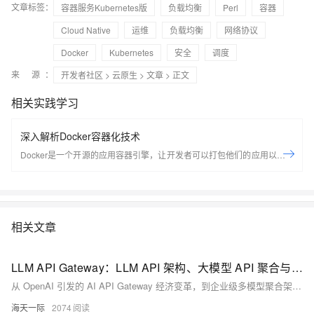
文章标签：
容器服务Kubernetes版
负载均衡
Perl
容器
Cloud Native
运维
负载均衡
网络协议
Docker
Kubernetes
安全
调度
来 源：
开发者社区
>
云原生
>
文章
> 正文
相关实践学习
深入解析Docker容器化技术
Docker是一个开源的应用容器引擎，让开发者可以打包他们的应用以及依
赖包到一个可移植的容器中，然后发布到任何流行的Linux机器上，也可以
实现虚拟化，容器是完全使用沙箱机制，相互之间不会有任何接口。
Docker是世界领先的软件容器平台。开发人员利用Docker可以消除协作编
码时“在我的机器上可正常工作”的问题。运维人员利用Docker可以在隔离
相关文章
容器中并行运行和管理应用，获得更好的计算密度。企业利用Docker可以
构建敏捷的软件交付管道，以更快的速度、更高的安全性和可靠的信誉为
Linux和Windows Server应用发布新功能。 在本套课程中，我们将全面的
LLM API Gateway：LLM API 架构、大模型 API 聚合与 AI API 成本优化全解（2026 深度指南）
讲解Docker技术栈，从环境安装到容器、镜像操作以及生产环境如何部署
从 OpenAI 引发的 AI API Gateway 经济变革，到企业级多模型聚合架构 n1n.ai 的最佳实践。本文将深入剖析 LLM API 的技术细节（协议、鉴权、参数调优），探讨“自建网关”与“聚合服务”的优劣权衡，并提供 Python 实战代码演示如何构建高可用的多模型 Agent。
开发的微服务应用。本课程由黑马程序员提供。 &nbsp; &nbsp; 相关的阿
海天一际
2074
里云产品：容器服务 ACK 容器服务 Kubernetes 版（简称 ACK）提供高