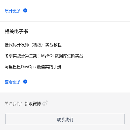
优点探析】
大公开！动画制作只需要拥有这几款工具！
8
6
Oracle数据库的非归档模式迁移到归档模式
8
7
相关电子书
低代码开发师（初级）实战教程
二分法查找，用少量的步数找到目标
514
8
冬季实战营第三期：MySQL数据库进阶实战
算法分析——N个苹果放在N个盘子里的问题
678
9
阿里巴巴DevOps 最佳实践手册
hdu  3724  Encoded Barcodes
682
10
查看更多
关注我们：
新浪微博
联系我们