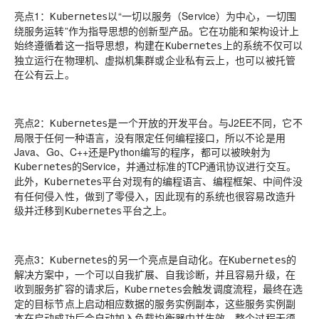
亮点1：
以“
一切以服务（Service）为中心，一切围
Kubernetes
绕服务运转
”作为指导思想的创新型产品。它在功能和架构设计上
始终遵循着这一指导思想，构建在
上的系统不仅可以
Kubernetes
独立运行在物理机、虚拟机集群或企业私有云上，也可以被托管
在公有云上。
亮点2：
是一个
开放的开发平台
。与J2EE不同，它不
Kubernetes
局限于任何一种语言，没有限定任何编程接口，所以不论是用
Java、Go、C++还是Python编写的程序，都可以被映射为
的Service，并通过标准的TCP通讯协议进行交互。
Kubernetes
此外，
平台对现有的编程语言、编程框架、中间件没
Kubernetes
有任何侵入性，做到了零侵入，因此现有的系统也很容易改造升
级并迁移到
平台之上。
Kubernetes
亮点3：
的另一个亮点是
自动化
。在
的
Kubernetes
Kubernetes
解决方案中，一个可以自我扩展、自我诊断，并且容易升级，在
收到服务扩容的请求后，
会触发调度流程，最终在选
Kubernetes
定的目标节点上启动相应数据的服务实例副本，这些服务实例副
本在启动成功后会自动加入负载均衡器中并生效，整个过程无须