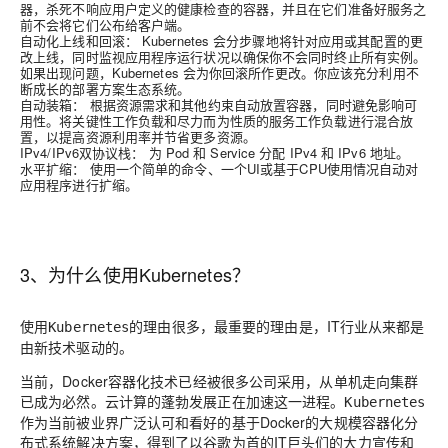
器，杀死不响应用户定义的健康检查的容器，并且在它们准备好服务之
前不会将它们公布给客户端。
自动化上线和回滚：
Kubernetes 会分步骤地将针对应用或其配置的更
改上线，同时监视应用程序运行状况以确保你不会同时终止所有实例。
如果出现问题，Kubernetes 会为你回滚所作更改。你应该充分利用不
断成长的部署方案生态系统。
自动装箱：
根据资源需求和其他约束自动放置容器，同时避免影响可
用性。将关键性工作负载和尽力而为性质的服务工作负载进行混合放
置，以提高资源利用率并节省更多资源。
IPv4/IPv6双协议栈：
为 Pod 和 Service 分配 IPv4 和 IPv6 地址。
水平扩缩：
使用一个简单的命令、一个UI或基于CPU使用情况自动对
应用程序进行扩缩。
3、为什么使用Kubernetes？
使用
的理由很多，最重要的理由是，IT行业从来都是
Kubernetes
由新技术驱动的。
当前，Docker容器化技术已经被很多公司采用，从单机走向集群
已成为必然。云计算的蓬勃发展正在加速这一进程。
Kubernetes
作为当前被业界广泛认可和看好的基于Docker的大规模容器化分
布式系统解决方案，得到了以谷歌为首的IT巨头们的大力宣传和