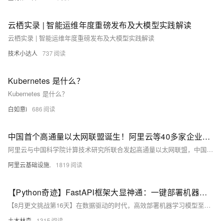
云栖实录 | 智能运维年度重磅发布及大模型实践解读
云栖实录 | 智能运维年度重磅发布及大模型实践解读
技术小达人
737
Kubernetes 是什么？
Kubernetes 是什么？
白如意i
686
中国首个高通量以太网联盟诞生！阿里云等40多家企业率先加入
阿里云与中国科学院计算技术研究所联合发起高通量以太网联盟，中国首个高通量以太网协议即将发布
阿里云基础设施.
1819
【Python奇迹】FastAPI框架大显神通：一键部署机器学习模型，让数据预测飞跃至Web舞台，震撼开启智能服务新纪元！
【8月更文挑战第16天】在数据驱动的时代，高效部署机器学习模型至关重要。FastAPI凭借其高性能与灵活性，成为搭建模型API的理想选择。本文详述了从环境准备、模型训练到使用FastAPI部署的全过程。首先，确保安装了Python及相关库（fastapi、uvicorn、scikit-learn）。接着，以线性回归为例，构建了一个预测房价的模型。通过定义FastAPI端点，实现了基于房屋大小预测价格的功能，并介绍了如何运行服务器及测试API。最终，用户可通过HTTP请求获取预测结果，极大地提升了模型的实用性和集成性。
土木林森
1315