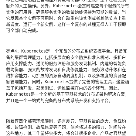
额外的人工操作。另外，
会定时巡查每个服务的所有
Kubernetes
实例的可用性，确保服务实例的数量始终保持为预期的数量，当
它发现某个实例不可用时，会自动重启该实例或者其他节点上重
新调度、运行一个新实例，这样一个复杂的过程无须人工干预即
可全部自动完成。
亮点4：
是一个完备的
分布式系统支撑平台
。具备完
Kubernetes
备的集群管理能力，包括多层次的安全防护和准入机制、多租户
应用支撑能力、透明的服务注册和服务发现机制、内建的智能负
载均衡器、强大的故障发现和自我修复能力、服务滚动升级和在
线扩容能力、可扩展的资源自动调度机制，以及多粒度的资源配
额管理能力。同时，
提供了完善的管理工具，这些涵
Kubernetes
盖了包括开发、部署测试、运维监控在内的各个环节。因此，
是一个全新的基于容器技术的分布式架构解决方案，
Kubernetes
并且是一个一站式的完备的分布式系统开发和支持平台。
随着容器化部署环境限制、语言差异、容器数量的庞大、负载均
衡、故障检测、故障修复等问题，倘若将过多的精力、时间放在
这些地方，其工作量将会多大，将会让很多企业、产品对容器望