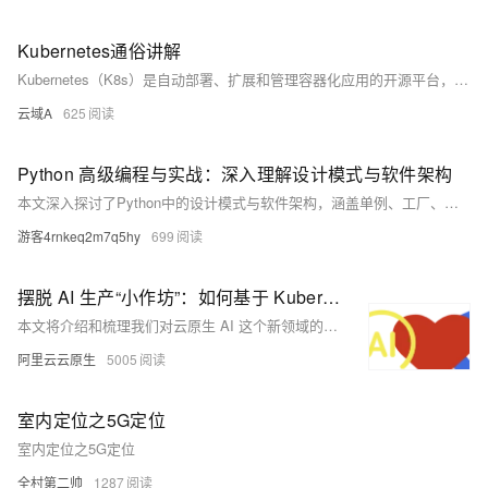
性能可伸缩的容器应用管理能力，支持企业级容器化应用的全生命周期管
理。整合阿里云虚拟化、存储、网络和安全能力，打造云端最佳容器化应
Kubernetes通俗讲解
用运行环境。 了解产品详情: https://www.aliyun.com/product/kubernetes
Kubernetes（K8s）是自动部署、扩展和管理容器化应用的开源平台，源自Google的Borg系统。它简化了大规模容器应用的部署和维护，支持自动部署、扩展、高可用性、服务发现与负载均衡及存储管理。K8s具有Master和Node节点架构，涵盖API Server、Scheduler等组件，其核心概念包括Pod、Service、Deployment和Namespace。使用时需安装集群、定义资源配置文件并应用配置。K8s具备可移植性、可扩展性、自动化及强大的社区支持等优势。
云域A
625
Python 高级编程与实战：深入理解设计模式与软件架构
本文深入探讨了Python中的设计模式与软件架构，涵盖单例、工厂、观察者模式及MVC、微服务架构，并通过实战项目如插件系统和Web应用帮助读者掌握这些技术。文章提供了代码示例，便于理解和实践。最后推荐了进一步学习的资源，助力提升Python编程技能。
游客4rnkeq2m7q5hy
699
摆脱 AI 生产“小作坊”：如何基于 Kubernetes 构建云原生 AI 平台
本文将介绍和梳理我们对云原生 AI 这个新领域的思考和定位，介绍云原生 AI 套件产品的核心场景、架构和主要能力。
阿里云云原生
5005
室内定位之5G定位
室内定位之5G定位
全村第二帅
1287