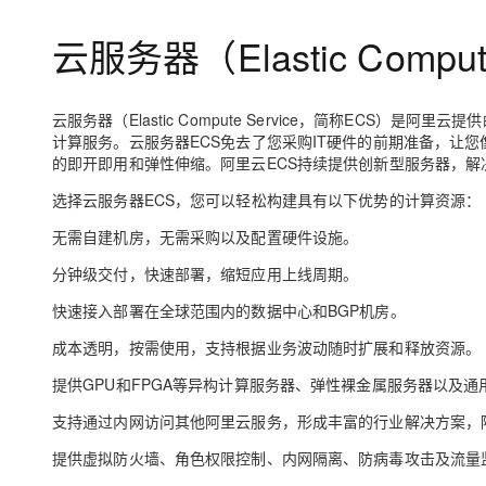
存储
天池大赛
Qwen3.7-Plus
云解析DNS
解决方案免费试用 新老
电子合同
云服务器（Elastic Compute
最高领取价值200元试用
能看、能想、能动手的多模
安全
网络与CDN
AI 算法大赛
畅捷通
大数据开发治理平台 Data
AI 产品 免费试用
网络
安全
云开发大赛
Qwen3-VL-Plus
Tableau 订阅
1亿+ 大模型 tokens 和 
云服务器（Elastic Compute Service，简称ECS）是阿里云提供
可观测
入门学习赛
中间件
AI空中课堂在线直播课
计算服务。云服务器ECS免去了您采购IT硬件的前期准备，让
云防火墙
140+云产品 免费试用
的即开即用和弹性伸缩。阿里云ECS持续提供创新型服务器，
上云与迁云
云原生的云上边界网络安全
产品新客免费试用，最长1
数据库
生态解决方案
选择云服务器ECS，您可以轻松构建具有以下优势的计算资源：
大模型服务
企业出海
大模型ACA认证体验
大数据计算
无需自建机房，无需采购以及配置硬件设施。
助力企业全员 AI 认知与能
行业生态解决方案
千问AI平台-Token Plan
政企业务
媒体服务
分钟级交付，快速部署，缩短应用上线周期。
开发者生态解决方案
快速接入部署在全球范围内的数据中心和BGP机房。
企业服务与云通信
千问AI平台-模型体验
AI 开发和 AI 应用解决
成本透明，按需使用，支持根据业务波动随时扩展和释放资源。
在线体验全尺寸、多种模态
域名与网站
提供GPU和FPGA等异构计算服务器、弹性裸金属服务器以及通
Happy 系列大模型
终端用户计算
支持通过内网访问其他阿里云服务，形成丰富的行业解决方案，
Serverless
提供虚拟防火墙、角色权限控制、内网隔离、防病毒攻击及流量
开发工具