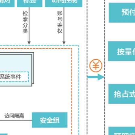
使用ECS和RDS搭建个人博客
ECS服务保活和宕机启动
下一篇
一条命令迁移，帮你实现 OpenClaw 与
Hermes Agent 记忆互通！