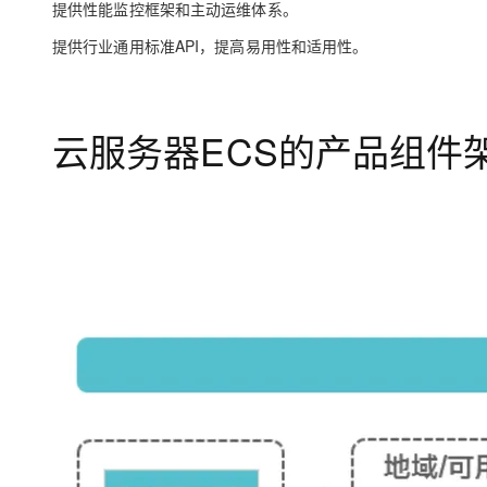
提供性能监控框架和主动运维体系。
大模型解决方案
迁移与运维管理
提供行业通用标准API，提高易用性和适用性。
快速部署 Dify，高效搭建 
专有云
10 分钟在聊天系统中增加
云服务器ECS的产品组件