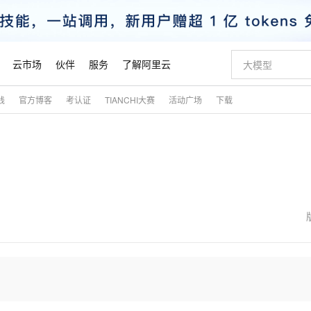
云市场
伙伴
服务
了解阿里云
践
官方博客
考认证
TIANCHI大赛
活动广场
下载
AI 特惠
数据与 API
成为产品伙伴
企业增值服务
最佳实践
价格计算器
AI 场景体
基础软件
产品伙伴合
阿里云认证
市场活动
配置报价
大模型
自助选配和估算价格
新方式
睿译宝，AI翻译排版一步到位
智启 AI 普惠权益
产品生态集成认证中心
企业支持计划
云上春晚
域名与网站
千问官方 MaaS 平台，为开发者和 Agent 而生，新用户赠送 1 亿 + tokens 额度
Qwen Aud
AI Coding
阿里云Maa
2026 阿里云
云服务器 E
为企业打
数据集
Windows
大模型认证
模型
NEW
NEW
交付可用成果
值低价云产品抢先购
上传文档即自动完成翻译和格式还原
至高享 1亿+免费 tokens，加速 Al 应用落地
提供智能易用的域名与建站服务
智能编程，一键
安全可靠、
产品生态伙伴
专家技术服务
云上奥运之旅
弹性计算合作
阿里云中企出
手机三要素
宝塔 Linux
全部认证
价格优势
有专属领域专家
GLM-5.2：长任务时代开源旗舰模型
阿里云 OPC 创新助力计划
千问大模型
即刻拥有 DeepS
AI 电商营销
对象存储 O
大模型
产品生态伙伴工作台
企业增值服务台
云栖战略参考
云存储合作计
云栖大会
身份实名认证
CentOS
训练营
推动算力普惠，释放技术红利
最高返9万
多领域专家智能体,一键组建 AI 虚拟交付团队
快速构建应用程序和网站，即刻迈出上云第一步
至高百万元 Token 补贴，加速一人公司成长
多元化、高性能、安全可靠的大模型服务
真正可用的 1M 上下文,一次完成代码全链路开发
轻松解锁专属 Dee
从图文生成到
云上的中国
数据库合作计
活动全景
短信
Docker
图片和
站式影视创作平台
Hermes Agent，打造自进化智能体
Token Plan 模型订阅计划
数字证书管理服务（原SSL证书）
5 分钟轻松部署
AI 广告创作
无影云电脑
企业成长
NEW
信息公告
看见新力量
云网络合作计
OCR 文字识别
JAVA
证享300元代金券
可视化编排打通从文字构思到成片全链路闭环
全托管，含MySQL、PostgreSQL、SQL Server、MariaDB多引擎
自主进化，持久记忆，越用越聪明
Qwen3.8-Max 首发尝鲜，限时加量 10 倍，夜间低至2折
实现全站HTTPS，呈现可信的WEB访问
图文、视频一
随时随地安
魔搭 Mode
Kimi-K3
HappyHors
NEW
loud
服务实践
官网公告
金融模力时刻
Salesforce O
版
发票查验
全能环境
Claude Code + GStack 打造工程团队
千问办公，限时限量积分加倍
Qoder
低代码高效构
AI 建站
短信服务
型
NEW
作计划
Kimi 最新旗舰模型，长程编程与推理利器
让文字生成流
计划
创新中心
魔搭 ModelSc
健康状态
理服务
让AI从“聊天伙伴”进化为能干活的“数字员工”
安装技能 GStack，拥有专属 AI 工程团队
你的AI工作搭子，覆盖日常办公高频场景
面向真实软件的智能体编程平台
0 代码专业建
客户案例
天气预报查询
操作系统
态合作计划