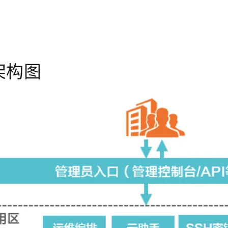
AI 应用
10分钟微调：让0.6B模型媲美235B模
多模态数据信
型
依托云原生高可用架构,实现Dify私有化部署
用1%尺寸在特定领域达到大模型90%以上效果
一个 AI 助手
超强辅助，Bol
架构图
即刻拥有 DeepSeek-R1 满血版
在企业官网、通讯软件中为客户提供 AI 客服
多种方案随心选，轻松解锁专属 DeepSeek