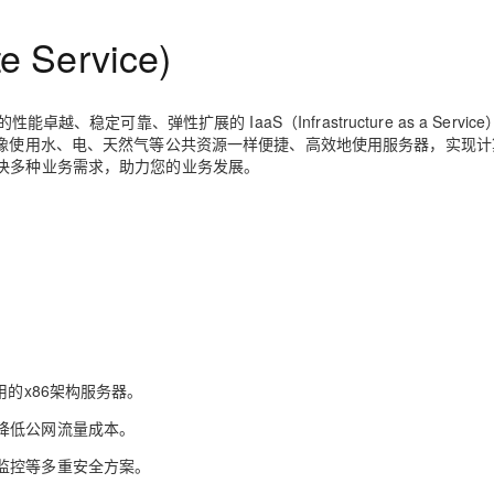
Deepseek-v4-pro
HappyHors
同享
万小智 AI 建站低至 15元/月
Qoder CN
AI 短剧/漫剧
云原生数据库 
快递物流查询
WordPress
成为服务伙
高校合作
 Service)
点，立即开启云上创新
覆盖公网/内网、递归/权威、移动APP等全场景解析服务
送.CN域名，送备案服务码
基于千问大模型等，支持代码智能生成、研发智能问答
AI助力短剧
态智能体模型
旗舰 MoE 大模型，百万上下文与顶尖推理能力
图生视频，流
Ubuntu
服务生态伙伴
云工开物
企业应用
Works
Night Plan 支持 Qwen 3.8-Max
云原生大数据计算服务 MaxCompute
AI 办公
容器服务 Kub
NEW
GLM-5.2
Wan2.7-T
Red Hat
30+ 款产品免费体验
Data Agent 驱动的一站式 Data+AI 开发治理平台
夜间 5 折，Qwen/Meoo/TokenPlan 客户专享
面向分析的企业级SaaS模式云数据仓库
AI智能应用
提供一站式管
科研合作
的性能卓越、稳定可靠、弹性扩展的 IaaS（Infrastructure as a Servi
视觉 Coding、空间感知、多模态思考等全面升级
1M上下文，专为长程任务能力而生
ERP
堂（旗舰版）
SUSE
您像使用水、电、天然气等公共资源一样便捷、高效地使用服务器，实现计
智能客服
解决多种业务需求，助力您的业务发展。
CRM
防护产品
2个月
自动承接线索
建站小程序
OA 办公系统
AI 应用构建
大模型原生
力提升
财税管理
模板建站
Qoder
大模型服务平台百炼-应用模版
HOT
NEW
面向真实软件
个人版上线、团队版降价；千问3.8-Max首发发尝鲜
丰富多元化的应用模版和解决方案
400电话
定制建站
万有无界
大模型服务平台百炼-智能体
方案
广告营销
模板小程序
的模型效果
灵活可视化地构建企业级 Agent
定制小程序
用的x86架构服务器。
秒悟
人工智能平台 PAI
APP 开发
云端极速 AI 
新一代 AI 视频生成模型，深度适配广告营销等场景
AI Native 的算法工程平台，一站式完成建模、训练、推理服务部署
降低公网流量成本。
建站系统
监控等多重安全方案。