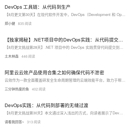
DevOps 工具链：从代码到生产
【8月更文第30天】在现代软件开发中，DevOps（Development 和 Operations 的结合）已成为确保快速而可靠的软件交付的关键方法。DevOps 通过自动化流程将软件开发与 IT 运维相结合，从而实现持续集成 (CI) 和持续部署 (CD)。本文将介绍一个典型的 DevOps 工具链，并提供实际的代码示例来帮助您理解如何将这些工具集成在一起。
郑小健
835
【独家揭秘】.NET项目中的DevOps实践：从代码提交到生产部署，你不知道的那些事！
【8月更文挑战第28天】.NET 项目中的 DevOps 实践贯穿代码提交到生产部署全流程，涵盖健壮的源代码管理、GitFlow 工作流、持续集成与部署、容器化及监控日志记录。通过 Git、CI/CD 工具、Kubernetes 及日志框架的最佳实践应用，显著提升软件开发效率与质量。本文通过具体示例，助力开发者构建高效可靠的 DevOps 流程，确保项目成功交付。
土木林森
446
阿里云云效产品使用合集之如何确保代码不泄密
云效作为一款全面覆盖研发全生命周期管理的云端效能平台，致力于帮助企业实现高效协同、敏捷研发和持续交付。本合集收集整理了用户在使用云效过程中遇到的常见问题，问题涉及项目创建与管理、需求规划与迭代、代码托管与版本控制、自动化测试、持续集成与发布等方面。
三分钟热度的鱼
402
DevOps实践：从代码到部署的无缝过渡
【8月更文挑战第30天】本文通过深入浅出的方式，向读者展示了DevOps文化和实践如何帮助团队实现从代码编写到软件部署的高效、自动化流程。我们将探讨持续集成（CI）、持续交付（CD）以及监控和日志记录的最佳实践，旨在为希望优化软件开发周期的专业人士提供实用指南。文章不展示具体代码示例，而是聚焦于概念理解和实践应用，确保内容即便在没有代码的情况下也具有实质性价值。
请看我回答~
313