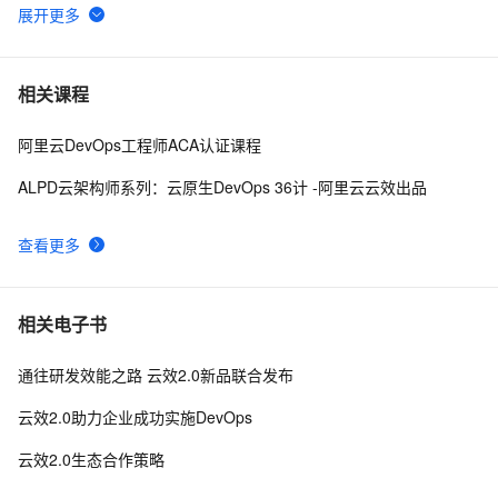
新世界由你造，欢迎加入阿里云效团队！
3082
6
新功能 | 如何打造一个高可用多租户的企业级Maven
2486
7
相关课程
私有仓库服务
阿里云DevOps工程师ACA认证课程
对话阿里敏捷教练 | 成功辅导过淘宝、闲鱼，他都是
2417
8
如何帮助团队实施敏捷的
ALPD云架构师系列：云原生DevOps 36计 -阿里云云效出品
“业务为王”时代下，DevOps怎么玩？
2388
9
查看更多
阿里巴巴B2B业务高级技术专家傲野：传统软件测试
2085
10
的互联网化改造
相关电子书
通往研发效能之路 云效2.0新品联合发布
云效2.0助力企业成功实施DevOps
云效2.0生态合作策略