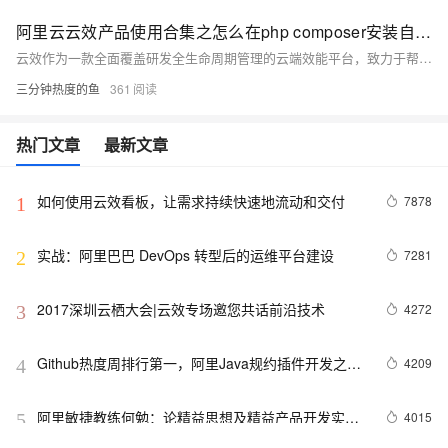
阿里云云效产品使用合集之怎么在php composer安装自己服务器的代码
云效作为一款全面覆盖研发全生命周期管理的云端效能平台，致力于帮助企业实现高效协同、敏捷研发和持续交付。本合集收集整理了用户在使用云效过程中遇到的常见问题，问题涉及项目创建与管理、需求规划与迭代、代码托管与版本控制、自动化测试、持续集成与发布等方面。
三分钟热度的鱼
361
热门文章
最新文章
如何使用云效看板，让需求持续快速地流动和交付
7878
1
实战：阿里巴巴 DevOps 转型后的运维平台建设
7281
2
2017深圳云栖大会|云效专场邀您共话前沿技术
4272
3
Github热度周排行第一，阿里Java规约插件开发之路
4209
4
曝光
阿里敏捷教练何勉：论精益思想及精益产品开发实践
4015
5
体系