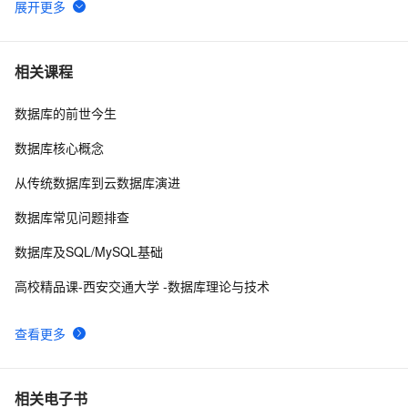
SQLite数据库的备份
12
6
一篇文章带你搞懂非关系型数据库MongoDB
4
7
相关课程
数据库的前世今生
如何在 Oracle 中创建可插入数据库（PDB）？
10
8
数据库核心概念
weblogic连接RAC数据库
3
9
从传统数据库到云数据库演进
征文分享｜OceanBase 3.1.2 数据库性能测试探索
5
10
数据库常见问题排查
数据库及SQL/MySQL基础
高校精品课-西安交通大学 -数据库理论与技术
查看更多
相关电子书