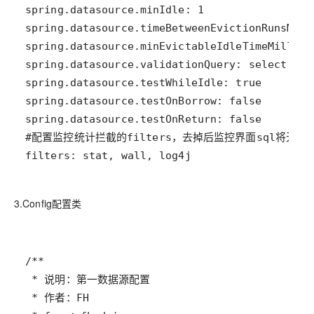
filters: stat, wall, log4j
3.Config配置类