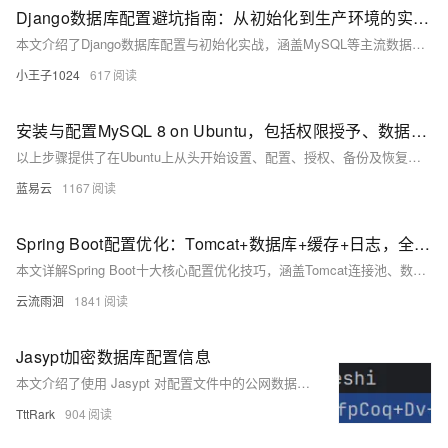
Django数据库配置避坑指南：从初始化到生产环境的实战优化
本文介绍了Django数据库配置与初始化实战，涵盖MySQL等主流数据库的配置方法及常见问题处理。内容包括数据库连接设置、驱动安装、配置检查、数据表生成、初始数据导入导出，并提供真实项目部署场景的操作步骤与示例代码，适用于开发、测试及生产环境搭建。
小王子1024
617
安装与配置MySQL 8 on Ubuntu，包括权限授予、数据库备份及远程连接指南
以上步骤提供了在Ubuntu上从头开始设置、配置、授权、备份及恢复一个基础但完整的MySQL环境所需知识点。
蓝易云
1167
Spring Boot配置优化：Tomcat+数据库+缓存+日志，全场景教程
本文详解Spring Boot十大核心配置优化技巧，涵盖Tomcat连接池、数据库连接池、Jackson时区、日志管理、缓存策略、异步线程池等关键配置，结合代码示例与通俗解释，助你轻松掌握高并发场景下的性能调优方法，适用于实际项目落地。
云流雨洄
1841
Jasypt加密数据库配置信息
本文介绍了使用 Jasypt 对配置文件中的公网数据库认证信息进行加密的方法，以提升系统安全性。主要内容包括：1. 背景介绍；2. 前期准备，如依赖导入及版本选择；3. 生成密钥并实现加解密测试；4. 在配置文件中应用加密后的密码，并通过测试接口验证解密结果。确保密码安全的同时，保障系统的正常运行。
TttRark
904