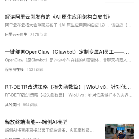
解读阿里云刚发布的《AI 原生应用架构白皮书》
阿里云在云栖大会重磅发布了《AI 原生应用架构白皮书》，该白皮书覆盖 AI 原生应用的 11 大关键要素，获得业界 15 位专家联名推荐，来自 40 多位一线工程师实践心得，全书合计超 20w 字，分为 11 章，全面、系统地解构 AI 原生应用架构，包含了 AI 原生应用的 11 大关键要素，模型、框架、提示词、RAG、记忆、工具、网关、运行时、可观测、评估和安全。本文整理自阿里云智能技术专家李艳林在云栖大会现场的解读。
阿里云云原生
3175
一键部署OpenClaw（Clawbot）定制专属AI员工——阿里云9.9元即可搞定
OpenClaw（原Clawbot）是7×24小时在线的AI智能体，非聊天机器人，可理解指令、自动执行任务（如查邮件、生成报告、模拟面试等）。阿里云一键部署，新用户首月仅9.9元，无需代码、不依赖本地设备，数据私有安全。
程序员在线
1331
RT-DETR改进策略【损失函数篇】| WIoU v3：针对低质量样本的边界框回归损失函数
RT-DETR改进策略【损失函数篇】| WIoU v3：针对低质量样本的边界框回归损失函数
其名美曰
994
释放终端潜能----端侧AI模型
端侧AI将智能直接部署于终端设备，实现毫秒级响应、极致隐私保护与显著成本优化。其核心优势包括极速响应（告别网络延迟）、隐私安全（数据不出本地）及成本优化（减少云端依赖）。通过模型小型化、硬件感知优化、高效推理引擎和端云协同等关键技术，端侧AI在有限资源下保持高性能，