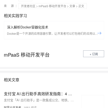
来 源：
开发者社区
>
mPaaS 移动开发平台
>
文章
> 正文
相关实践学习
深入解析Docker容器化技术
Docker是一个开源的应用容器引擎，让开发者可以打包他们的应用以及依
赖包到一个可移植的容器中，然后发布到任何流行的Linux机器上，也可以
实现虚拟化，容器是完全使用沙箱机制，相互之间不会有任何接口。
Docker是世界领先的软件容器平台。开发人员利用Docker可以消除协作编
mPaaS 移动开发平台
+ 订阅
码时“在我的机器上可正常工作”的问题。运维人员利用Docker可以在隔离
容器中并行运行和管理应用，获得更好的计算密度。企业利用Docker可以
构建敏捷的软件交付管道，以更快的速度、更高的安全性和可靠的信誉为
Linux和Windows Server应用发布新功能。 在本套课程中，我们将全面的
讲解Docker技术栈，从环境安装到容器、镜像操作以及生产环境如何部署
相关文章
开发的微服务应用。本课程由黑马程序员提供。 &nbsp; &nbsp; 相关的阿
里云产品：容器服务 ACK 容器服务 Kubernetes 版（简称 ACK）提供高
性能可伸缩的容器应用管理能力，支持企业级容器化应用的全生命周期管
支付宝 AI 出行助手高效研发指南：4 人团队的架构迁移与提效实战
理。整合阿里云虚拟化、存储、网络和安全能力，打造云端最佳容器化应
支付宝「AI 出行助手」是一款集成公交、地铁、火车票、机票、打车等多项功能的智能出行产品。
用运行环境。 了解产品详情: https://www.aliyun.com/product/kubernetes
阿里云开发者
1661