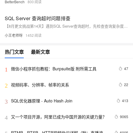
BetterBench
800
SQL Server 查询超时问题排查
【8月更文挑战第14天】遇到SQL Server查询超时，先检查查询复杂度与索引使用；审视服务器CPU、内存及磁盘I/O负载；审查SQL Server配置与超时设置；检测锁和阻塞状况；最后审查应用代码与网络环境。每步定位问题根源，针对性优化以提升查询效率。务必先行备份并在测试环境验证改动。
小王老师呀
1452
热门文章
最新文章
微信小程序抓包教程：Burpsuite版 附所需工具
47
1
视频码率、分辨率、帧率的关系
22
2
SQL优化器原理 - Auto Hash Join
413
3
又一个项目开源，阿里已成为中国开源的关键力量？
9065
4
RTMP、RTSP、HTTP视频协议详解（附：直播流地
6005