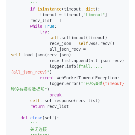
        '''
if
isinstance
(timeout, 
dict
):

            timeout = timeout[
"timeout"
]

        recv_list = []

while
True
:

try
:

self
.settimeout(timeout)

                recv_json = 
self
.wss.recv()

                all_json_recv = 
self
.load_json(recv_json)

                recv_list.append(all_json_recv)

                logger.info(
f"all::::: 
{all_json_recv}
"
)

except
 WebSocketTimeoutException:

                logger.error(
f"已经超过
{timeout}
秒没有接收数据啦"
)

break
self
._set_response(recv_list)

return
 recv_list

def
close
(
self
):

'''

        关闭连接
