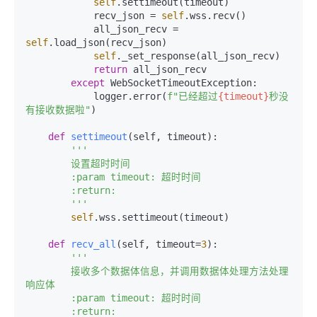
self
.settimeout(timeout)

            recv_json = 
self
.wss.recv()

            all_json_recv = 
self
.load_json(recv_json)

self
._set_response(all_json_recv)

return
 all_json_recv

except
 WebSocketTimeoutException:

            logger.error(
f"已经超过
{timeout}
秒没
有接收数据啦"
)

def
settimeout
(
self, timeout
):

'''

        设置超时时间

        :param timeout: 超时时间

        :return:

        '''
self
.wss.settimeout(timeout)

def
recv_all
(
self, timeout=
3
):

'''

        接收多个数据体信息，并调用数据体处理方法处理
响应体

        :param timeout: 超时时间

        :return:
