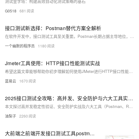
测试金字塔：构建高效自动化测试策略的基石
G0518
681
接口测试新选择：Postman替代方案全解析
在软件开发中，接口测试工具至关重要。Postman长期占据主导地位，但随着国产工具的崛起，越来越多开发者转向更适合中国市场的替代方案——Apifox。它不仅支持中英文切换、完全免费不限人数，还具备强大的可视化操作、自动生成文档和API调试功能，极大简化了开发流程。
一个幽默的程序员
1180
Jmeter工具使用：HTTP接口性能测试实战
希望这篇文章能够帮助你初步理解如何使用JMeter进行HTTP接口性能测试，有兴趣的话，你可以研究更多关于JMeter的内容。记住，只有理解并掌握了这些工具，你才能充分利用它们发挥其应有的价值。+
蓝易云
1670
2025接口测试全攻略：高并发、安全防护与六大工具实战指南
本文探讨高并发稳定性验证、安全防护实战及六大工具（Postman、RunnerGo、Apipost、JMeter、SoapUI、Fiddler）选型指南，助力构建未来接口测试体系。接口测试旨在验证数据传输、参数合法性、错误处理能力及性能安全性，其重要性体现在早期发现问题、保障系统稳定和支撑持续集成。常用方法包括功能、性能、安全性及兼容性测试，典型场景涵盖前后端分离开发、第三方服务集成与数据一致性检查。选择合适的工具需综合考虑需求与团队协作等因素。
油梨子
2260
大前端之前端开发接口测试工具postman的使用方法-简单get接口请求测试的使用方法-简单教学一看就会-以实际例子来说明-优雅草卓伊凡