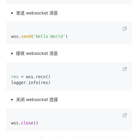
发送 websocket 消息
wss.
send
(
'Hello World'
接收 websocket 消息
res
=
 wss.recv()

关闭 websocket 连接
wss.
close