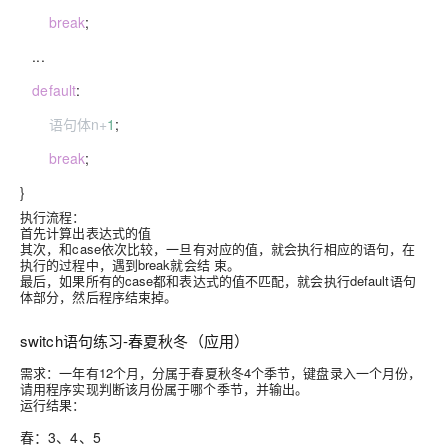
break
;
...
default
:
语句体n
+
1
;
break
;
}
执行流程：
首先计算出表达式的值
其次，和case依次比较，一旦有对应的值，就会执行相应的语句，在
执行的过程中，遇到break就会结 束。
最后，如果所有的case都和表达式的值不匹配，就会执行default语句
体部分，然后程序结束掉。
switch语句练习-春夏秋冬（应用）
需求：一年有12个月，分属于春夏秋冬4个季节，键盘录入一个月份，
请用程序实现判断该月份属于哪个季节，并输出。
运行结果：
春：3、4、5