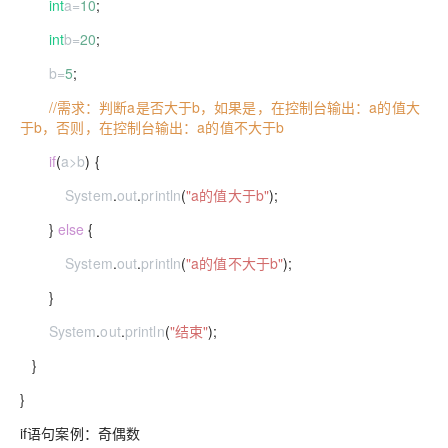
int
a
=
10
;
int
b
=
20
;
b
=
5
;
//需求：判断a是否大于b，如果是，在控制台输出：a的值大
于b，否则，在控制台输出：a的值不大于b
if
(
a
>
b
) {
System
.
out
.
println
(
"a的值大于b"
);
}
else
{
System
.
out
.
println
(
"a的值不大于b"
);
}
System
.
out
.
println
(
"结束"
);
}
}
if语句案例：奇偶数