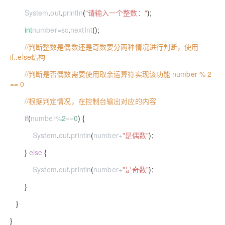
System
.
out
.
println
(
"请输入一个整数："
);
int
number
=
sc
.
nextInt
();
//判断整数是偶数还是奇数要分两种情况进行判断，使用
if..else结构
//判断是否偶数需要使用取余运算符实现该功能 number % 2
== 0
//根据判定情况，在控制台输出对应的内容
if
(
number
%
2
==
0
) {
System
.
out
.
println
(
number
+
"是偶数"
);
}
else
{
System
.
out
.
println
(
number
+
"是奇数"
);
}
}
}