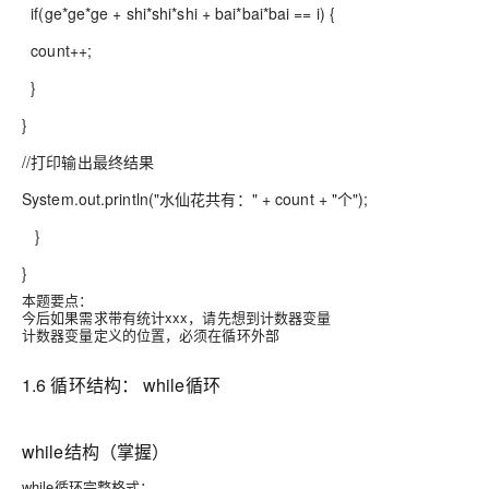
if(ge*ge*ge + shi*shi*shi + bai*bai*bai == i) {
count++;
}
}
//打印输出最终结果
System.out.println("水仙花共有：" + count + "个");
}
}
本题要点：
今后如果需求带有统计xxx，请先想到计数器变量
计数器变量定义的位置，必须在循环外部
1.6 循环结构： while循环
while结构（掌握）
while循环完整格式：