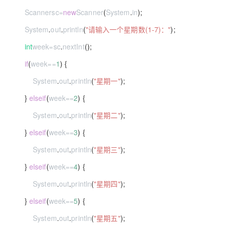
Scanner
sc
=
new
Scanner
(
System
.
in
);
System
.
out
.
println
(
"请输入一个星期数(1-7)："
);
int
week
=
sc
.
nextInt
();
if
(
week
==
1
) {
System
.
out
.
println
(
"星期一"
);
}
else
if
(
week
==
2
) {
System
.
out
.
println
(
"星期二"
);
}
else
if
(
week
==
3
) {
System
.
out
.
println
(
"星期三"
);
}
else
if
(
week
==
4
) {
System
.
out
.
println
(
"星期四"
);
}
else
if
(
week
==
5
) {
System
.
out
.
println
(
"星期五"
);