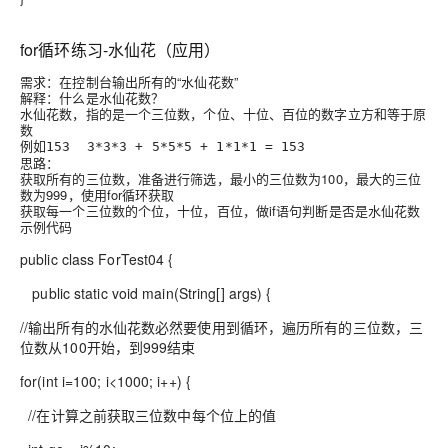
for循环练习-水仙花（应用）
需求：在控制台输出所有的“水仙花数”
解释：什么是水仙花数？
水仙花数，指的是一个三位数，个位、十位、百位的数字立方和等于原
数
例如
153 3*3*3 + 5*5*5 + 1*1*1 = 153
思路：
获取所有的三位数，准备进行筛选，最小的三位数为100，最大的三位
数为999，使用for循环获取
获取每一个三位数的个位，十位，百位，做if语句判断是否是水仙花数
示例代码
public class ForTest04 {
public static void main(String[] args) {
//输出所有的水仙花数必然要使用到循环，遍历所有的三位数，三
位数从100开始，到999结束
for(int i=100; i<1000; i++) {
//在计算之前获取三位数中每个位上的值