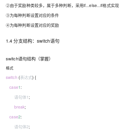
②由于奖励种类较多，属于多种判断，采用if...else...if格式实现
③为每种判断设置对应的条件
④为每种判断设置对应的奖励
1.4 分支结构：switch语句
switch语句结构（掌握）
格式
switch
(
表达式
) {
case
1
:
语句体1
;
break
;
case
2
:
语句体2
;