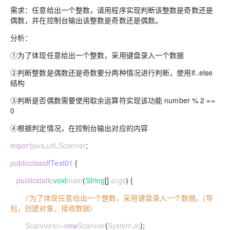
需求：任意给出一个整数，请用程序实现判断该整数是奇数还是
偶数，并在控制台输出该整数是奇数还是偶数。
分析：
①为了体现任意给出一个整数，采用键盘录入一个数据
②判断整数是偶数还是奇数要分两种情况进行判断，使用if..else
结构
③判断是否偶数需要使用取余运算符实现该功能 number % 2 ==
0
④根据判定情况，在控制台输出对应的内容
import
java
.
util
.
Scanner
;
public
class
IfTest01
{
public
static
void
main
(
String
[]
args
) {
//为了体现任意给出一个整数，采用键盘录入一个数据。(导
包，创建对象，接收数据)
Scanner
sc
=
new
Scanner
(
System
.
in
);