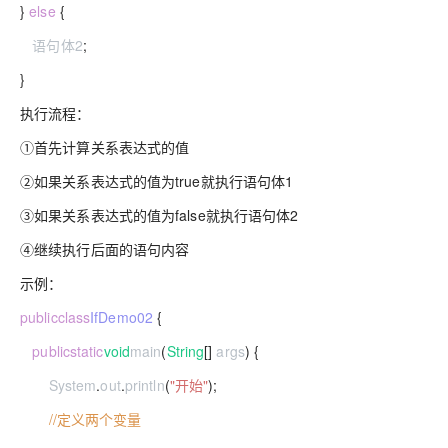
}
else
{
语句体2
;
}
执行流程：
①首先计算关系表达式的值
②如果关系表达式的值为true就执行语句体1
③如果关系表达式的值为false就执行语句体2
④继续执行后面的语句内容
示例：
public
class
IfDemo02
{
public
static
void
main
(
String
[]
args
) {
System
.
out
.
println
(
"开始"
);
//定义两个变量