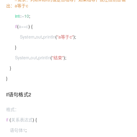
出：a等于c
int
c
=
10
;
if
(
a
==
c
) {
System
.
out
.
println
(
"a等于c"
);
}
System
.
out
.
println
(
"结束"
);
}
}
if语句格式2
格式：
if
(
关系表达式
) {
语句体1
;