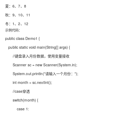
夏：6、7、8
秋：9、10、11
冬：1、2、12
示例代码：
public class Demo1 {
public static void main(String[] args) {
//键盘录入月份数据，使用变量接收
Scanner sc = new Scanner(System.in);
System.out.println("请输入一个月份：");
int month = sc.nextInt();
//case穿透
switch(month) {
case 1: