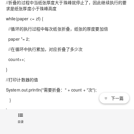
//折叠的过程中当纸张厚度大于珠峰就停止了，因此继续执行的要
求是纸张厚度小于珠峰高度
while(paper <= zf) {
//循环的执行过程中每次纸张折叠，纸张的厚度要加倍
paper *= 2;
//在循环中执行累加，对应折叠了多少次
count++;
}
//打印计数器的值
System.out.println("需要折叠：" + count + "次");
下一篇
}
}
目录
1.7 循环结构：do-while循环