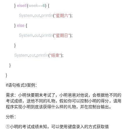
}
else
if
(
week
==
6
) {
System
.
out
.
println
(
"星期六"
);
}
else
{
System
.
out
.
println
(
"星期日"
);
}
System
.
out
.
println
(
"结束"
);
}
}
if语句格式3案例：
需求：小明快要期末考试了，小明爸爸对他说，会根据他不同的
考试成绩，送他不同的礼物，假如你可以控制小明的得分，请用
程序实现小明到底该获得什么样的礼物，并在控制台输出。
分析：
①小明的考试成绩未知，可以使用键盘录入的方式获取值