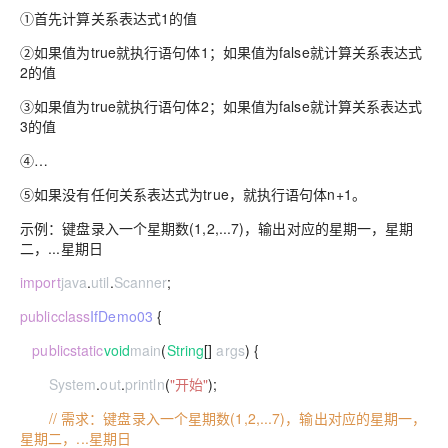
①首先计算关系表达式1的值
②如果值为true就执行语句体1；如果值为false就计算关系表达式
2的值
③如果值为true就执行语句体2；如果值为false就计算关系表达式
3的值
④…
⑤如果没有任何关系表达式为true，就执行语句体n+1。
示例：键盘录入一个星期数(1,2,...7)，输出对应的星期一，星期
二，...星期日
import
java
.
util
.
Scanner
;
public
class
IfDemo03
{
public
static
void
main
(
String
[]
args
) {
System
.
out
.
println
(
"开始"
);
// 需求：键盘录入一个星期数(1,2,...7)，输出对应的星期一，
星期二，...星期日