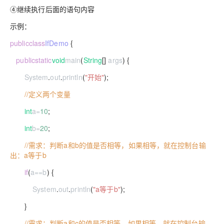
④继续执行后面的语句内容
示例：
public
class
IfDemo
{
public
static
void
main
(
String
[]
args
) {
System
.
out
.
println
(
"开始"
);
//定义两个变量
int
a
=
10
;
int
b
=
20
;
//需求：判断a和b的值是否相等，如果相等，就在控制台输
出：a等于b
if
(
a
==
b
) {
System
.
out
.
println
(
"a等于b"
);
}
//需求：判断a和c的值是否相等，如果相等，就在控制台输