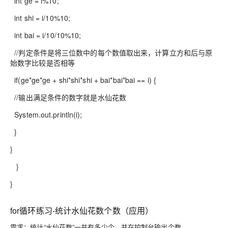
int ge = i%10;
int shi = i/10%10;
int bai = i/10/10%10;
//判定条件是将三位数中的每个数值取出来，计算立方和后与原
始数字比较是否相等
if(ge*ge*ge + shi*shi*shi + bai*bai*bai == i) {
//输出满足条件的数字就是水仙花数
System.out.println(i);
}
}
}
}
for循环练习-统计水仙花数个数（应用）
需求：统计“水仙花数”一共有多少个，并在控制台输出个数