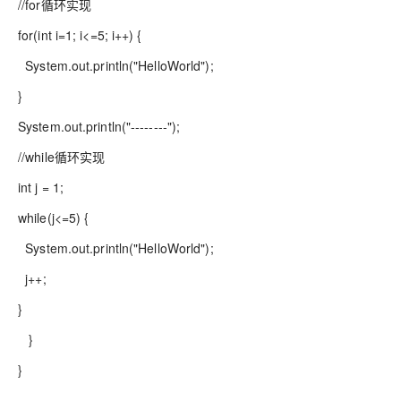
//for循环实现
for(int i=1; i<=5; i++) {
System.out.println("HelloWorld");
}
System.out.println("--------");
//while循环实现
int j = 1;
while(j<=5) {
System.out.println("HelloWorld");
j++;
}
}
}