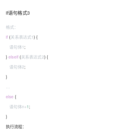
if语句格式3
格式：
if
(
关系表达式1
) {
语句体1
;
}
else
if
(
关系表达式2
) {
语句体2
;
}
…
else
{
语句体n
+
1
;
}
执行流程：