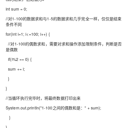
int sum = 0;
//对1-100的数据求和与1-5的数据求和几乎完全一样，仅仅是结束
条件不同
for(int i=1; i<=100; i++) {
//对1-100的偶数求和，需要对求和操作添加限制条件，判断是否
是偶数
if(i%2 == 0) {
sum += i;
}
}
//当循环执行完毕时，将最终数据打印出来
System.out.println("1-100之间的偶数和是：" + sum);
}
}