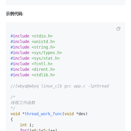
示例代码:
#
include
<stdio.h>
#
include
<unistd.h>
#
include
<string.h>
#
include
<sys/types.h>
#
include
<sys/stat.h>
#
include
<fcntl.h>
#
include
<dirent.h>
#
include
<stdlib.h>
//[wbyq@wbyq linux_c]$ gcc app.c -lpthread
/*

线程工作函数

*/
void
 *
thread_work_func
(
void
 *dev)
{

int
 i;

for
(i=
0
;i<
5
;i++)
