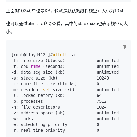
上面的10240单位是KB，也就是默认的线程栈空间大小为10M
也可以通过ulimit -a命令查看，其中的stack size也表示栈空间大
小。
[root@tiny4412 ]#
ulimit
 -a

-f: file size (blocks)             unlimited

-t: cpu 
time
 (seconds)             unlimited

-d: data seg size (kb)             unlimited

-s: stack size (kb)                10240

-c: core file size (blocks)        0

-m: resident 
set
 size (kb)         unlimited

-l: locked memory (kb)             64

-p: processes                      7512

-n: file descriptors               1024

-v: address space (kb)             unlimited

-w: locks                          unlimited

-e: scheduling priority            0

-r: real-time priority             0