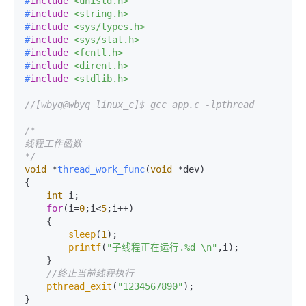
#
include
<unistd.h>
#
include
<string.h>
#
include
<sys/types.h>
#
include
<sys/stat.h>
#
include
<fcntl.h>
#
include
<dirent.h>
#
include
<stdlib.h>
//[wbyq@wbyq linux_c]$ gcc app.c -lpthread
/*

线程工作函数

*/
void
 *
thread_work_func
(
void
 *dev)
{

int
 i;

for
(i=
0
;i<
5
;i++)

    {

sleep
(
1
);

printf
(
"子线程正在运行.%d \n"
,i);

    }

//终止当前线程执行
pthread_exit
(
"1234567890"
);

}
