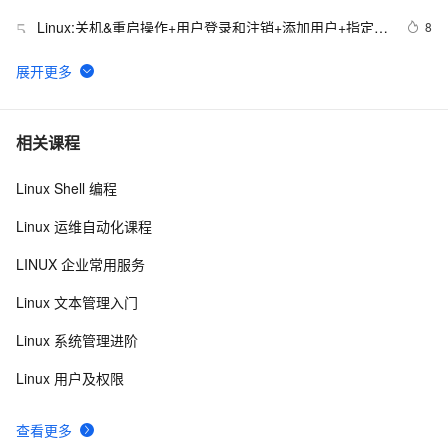
Linux:关机&重启操作+用户登录和注销+添加用户+指定/
8
5
修改密码+删除用户+查询用户信息+切换用户+查询当前
用户/登录用户+用户组+修改用户的组+用户组和相关文件
linux主机模式（Host-Only）的网络配置
5
6
VMware安装Linux第一天
6
7
相关课程
Linux Shell 编程
Linux运维不可不知的性能监控和调试工具
4
8
Linux 运维自动化课程
ti processor sdk linux am335x evm /bin/commom.sh 
6
9
LINUX 企业常用服务
hacking
Linux下可以替换运行中的程序么？
688
10
Linux 文本管理入门
Linux 系统管理进阶
Linux 用户及权限
查看更多