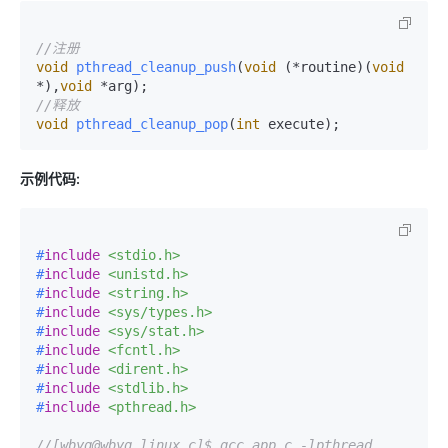
//注册
void
pthread_cleanup_push
(
void
 (*routine)(
void
*),
void
 *arg)
//释放
void
pthread_cleanup_pop
(
int
 execute)
;
示例代码:
#
include
<stdio.h>
#
include
<unistd.h>
#
include
<string.h>
#
include
<sys/types.h>
#
include
<sys/stat.h>
#
include
<fcntl.h>
#
include
<dirent.h>
#
include
<stdlib.h>
#
include
<pthread.h>
//[wbyq@wbyq linux_c]$ gcc app.c -lpthread