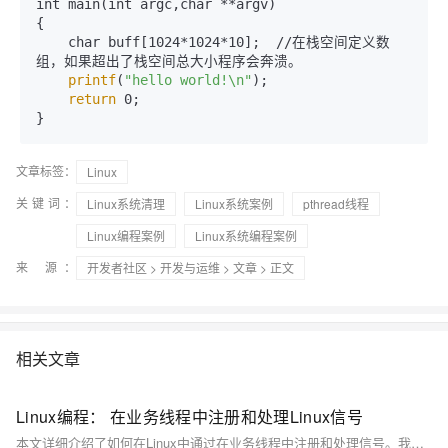
int main(int argc,char **argv)

{

    char buff[1024*1024*10];  //在栈空间定义数
组，如果超出了栈空间总大小程序会奔溃。

printf
(
"hello world!\n"
);

return
 0;

}
文章标签：
Linux
关键词：
Linux系统清理
Linux系统案例
pthread线程
Linux编程案例
Linux系统编程案例
来 源：
开发者社区
>
开发与运维
>
文章
> 正文
相关文章
Linux编程： 在业务线程中注册和处理Linux信号
本文详细介绍了如何在Linux中通过在业务线程中注册和处理信号。我们讨论了信号的基本概念，并通过完整的代码示例展示了在业务线程中注册和处理信号的方法。通过正确地使用信号处理机制，可以提高程序的健壮性和响应能力。希望本文能帮助您更好地理解和应用Linux信号处理，提高开发效率和代码质量。