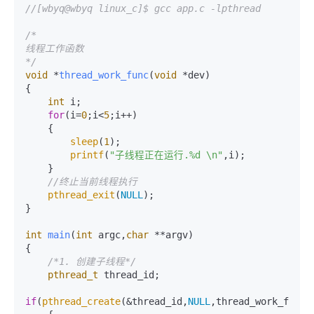
//[wbyq@wbyq linux_c]$ gcc app.c -lpthread
/*

线程工作函数

*/
void
 *
thread_work_func
(
void
 *dev)
{

int
 i;

for
(i=
0
;i<
5
;i++)

    {

sleep
(
1
);

printf
(
"子线程正在运行.%d \n"
,i);

    }

//终止当前线程执行
pthread_exit
(
NULL
);

}

int
main
(
int
 argc,
char
 **argv)
{

/*1. 创建子线程*/
pthread_t
 thread_id;

if
(
pthread_create
(&thread_id,
NULL
,thread_work_func,