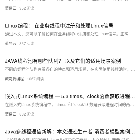
蓝易云
352
Linux编程： 在业务线程中注册和处理Linux信号
通过本文，您可以了解如何在业务线程中注册和处理Linux信号。正确处理信号可以提高程序的健壮性和稳定性。希望这些内容能帮助您更好地理解和应用Linux信号处理机制。
蓝易云
337
JAVA线程池有哪些队列？ 以及它们的适用场景案例
不同的线程池队列有着各自的特点和适用场景，在实际使用线程池时，需要根据具体的业务需求、系统资源状况以及对任务执行顺序、响应时间等方面的要求，合理选择相应的队列来构建线程池，以实现高效的任务处理。
威哥爱编程
1067
嵌入式Linux系统编程 — 5.3 times、clock函数获取进程时间
在嵌入式Linux系统编程中，`times`和 `clock`函数是获取进程时间的两个重要工具。`times`函数提供了更详细的进程和子进程时间信息，而 `clock`函数则提供了更简单的处理器时间获取方法。根据具体需求选择合适的函数，可以更有效地进行性能分析和资源管理。通过本文的介绍，希望能帮助您更好地理解和使用这两个函数，提高嵌入式系统编程的效率和效果。
蓝易云
832
Java多线程通信新解：本文通过生产者-消费者模型案例，深入解析wait()、notify()、notifyAll()方法的实用技巧
【10月更文挑战第20天】Java多线程通信新解：本文通过生产者-消费者模型案例，深入解析wait()、notify()、notifyAll()方法的实用技巧，包括避免在循环外调用wait()、优先使用notifyAll()、确保线程安全及处理InterruptedException等，帮助读者更好地掌握这些方法的应用。