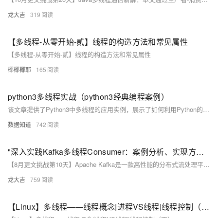
龙大吉
319
【多线程-从零开始-贰】线程的构造方法和常见属性
【多线程-从零开始-贰】线程的构造方法和常见属性
椰椰椰耶
165
python3多线程实战（python3经典编程案例）
该文章提供了Python3中多线程的应用实例，展示了如何利用Python的threading模块来创建和管理线程，以实现并发执行任务。
数据知道
742
"深入实践Kafka多线程Consumer：案例分析、实现方式、优缺点及高效数据处理策略"
【8月更文挑战第10天】Apache Kafka是一款高性能的分布式流处理平台，以高吞吐量和可扩展性著称。为提升数据处理效率，常采用多线程消费Kafka数据。本文通过电商订单系统的案例，探讨了多线程Consumer的实现方法及其利弊，并提供示例代码。案例展示了如何通过并行处理加快订单数据的处理速度，确保数据正确性和顺序性的同时最大化资源利用。多线程Consumer有两种主要模式：每线程一个实例和单实例多worker线程。前者简单易行但资源消耗较大；后者虽能解耦消息获取与处理，却增加了系统复杂度。通过合理设计，多线程Consumer能够有效支持高并发数据处理需求。
龙大吉
759
【Linux】多线程——线程概念|进程VS线程|线程控制（下）