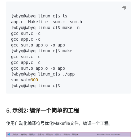
[wbyq@wbyq linux_c]$ ls

app.c  Makefile  sum.c  sum.h

[wbyq@wbyq linux_c]$ make -n

gcc sum.c -c

gcc app.c -c    

gcc sum.o app.o -o app

[wbyq@wbyq linux_c]$ make

gcc sum.c -c

gcc app.c -c    

gcc sum.o app.o -o app

[wbyq@wbyq linux_c]$ ./app

sum_val=
300
[wbyq@wbyq linux_c]$ 
5. 示例2: 编译一个简单的工程
使用自动化编译符号优化Makefile文件，编译一个工程。