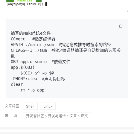
编写的Makefile文件:

CC=gcc   #指定编译器

VPATH=./main:./sum  #指定隐式推导时搜索的路径

CFLAGS=-I ./sum  #指定编译器编译是自动增加的选项参
数

OBJ=app.o sum.o  #依赖文件

app:$(OBJ)

    $(CC) $^ -o $@

.PHONY:clear #声明伪目标

clear:

    rm *.o app
文章标签：
Shell
Linux
来 源：
开发者社区
>
开发与运维
>
文章
> 正文