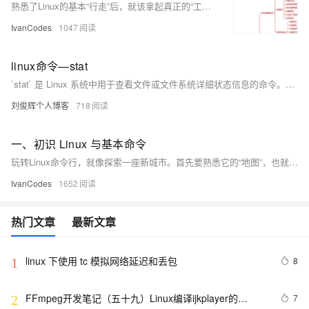
熟悉了Linux的基本“行走”后，就该拿起真正的“工具”干活了。用grep这个“放大镜”在文件里搜索内容，用find这个“探测器”在系统中寻找文件，再用tar把东西打包带走。最关键的是要学会使用管道符|，它像一条流水线，能把这些命令串联起来，让简单工具组合出强大的功能，比如 ps -ef | grep 'nginx' 就能快速找出nginx进程。
IvanCodes
1047
linux命令—stat
`stat` 是 Linux 系统中用于查看文件或文件系统详细状态信息的命令。相比 `ls -l`，它提供更全面的信息，包括文件大小、权限、所有者、时间戳（最后访问、修改、状态变更时间）、inode 号、设备信息等。其常用选项包括 `-f` 查看文件系统状态、`-t` 以简洁格式输出、`-L` 跟踪符号链接，以及 `-c` 或 `--format` 自定义输出格式。通过这些选项，用户可以灵活获取所需信息，适用于系统调试、权限检查、磁盘管理等场景。
刘俊辉个人博客
718
一、初识 Linux 与基本命令
玩转Linux命令行，就像探索一座新城市。首先要熟悉它的“地图”，也就是/根目录下/etc（放配置）、/home（住家）这些核心区域。然后掌握几个“生存口令”：用ls看周围，cd去别处，mkdir建新房，cp/mv搬东西，再用cat或tail看文件内容。最后，别忘了随时按Tab键，它能帮你自动补全命令和路径，是提高效率的第一神器。
IvanCodes
1652
热门文章
最新文章
linux 下使用 tc 模拟网络延迟和丢包
8
1
FFmpeg开发笔记（五十九）Linux编译ijkplayer的
7
2