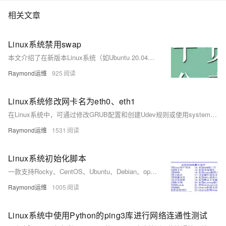
相关文章
Linux系统禁用swap
本文介绍了在新版本Linux系统（如Ubuntu 20.04+、CentOS Stream、openEuler等）中禁用swap的两种方法。传统通过注释/etc/fstab中swap行的方式已失效，现需使用systemd管理swap.target服务或在/etc/fstab中添加noauto参数实现禁用。方法1通过屏蔽swap.target适用于新版系统，方法2通过修改fstab挂载选项更通用，兼容所有系统。
Raymond运维
925
Linux系统修改网卡名为eth0、eth1
在Linux系统中，可通过修改GRUB配置和创建Udev规则或使用systemd链接文件，将网卡名改为`eth0`、`eth1`等传统命名方式，适用于多种发行版并支持多网卡配置。
Raymond运维
1531
Linux系统初始化脚本
一款支持Rocky、CentOS、Ubuntu、Debian、openEuler等主流Linux发行版的系统初始化Shell脚本，涵盖网络配置、主机名设置、镜像源更换、安全加固等多项功能，适配单/双网卡环境，支持UEFI引导，提供多版本下载与持续更新。
Raymond运维
1005
Linux系统中使用Python的ping3库进行网络连通性测试