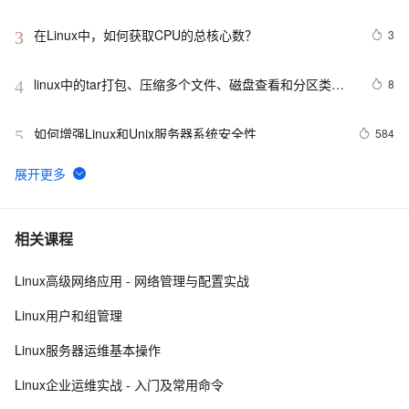
Android平台so库
在Linux中，如何获取CPU的总核心数？
3
3
linux中的tar打包、压缩多个文件、磁盘查看和分区类、
8
4
du查看文件和目录占用的磁盘空间linux中的grep 过滤查
找及“|”管道符、gzip/gunzip 压缩、zip/unzip 压缩
如何增强Linux和Unix服务器系统安全性
584
5
linux多线程示例
9
6
经常登录Linux，用户密码背后的知识了解一下
2
7
相关课程
Linux高级网络应用 - 网络管理与配置实战
Linux 下的 sleep
627
8
Linux用户和组管理
linux kernel中的链表
578
9
Linux服务器运维基本操作
linux下SOCKET深入
709
10
Linux企业运维实战 - 入门及常用命令