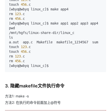
touch 
456.
c

[wbyq@wbyq linux_c]$ make app4

rm 
123.
c

rm 
456.
c

[wbyq@wbyq linux_c]$ make app1 app2 app3 app4

pwd

/mnt/hgfs/linux-share-dir/linux_c

ls

a.out  app.c  Makefile  makefile_1234567  sum

touch 
123.
c

touch 
456.
c

rm 
123.
c

rm 
456.
c

[wbyq@wbyq linux_c]$
3. 隐藏makefile文件执行命令
方法1: make -s
方法2: 在执行的命令前面加上@符号