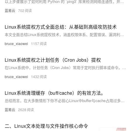
以上步骤展示了如何利用 Python 的 `ping3` 库来检测网络连通性，并且提供了基本错误处理方法以确保程序能够优雅地处理各种意外情形。通过简洁明快、易读易懂、实操性强等特点使得该方法非常适合开发者或系统管理员快速集成至自动化工具链之内进行日常运维任务之需求满足。
蓝易云
702
Linux系统提权方式全面总结：从基础到高级攻防技术
本文全面总结Linux系统提权技术，涵盖权限体系、配置错误、漏洞利用、密码攻击等方法，帮助安全研究人员掌握攻防技术，提升系统防护能力。
bruce_xiaowei
1157
Linux系统提权之计划任务（Cron Jobs）提权
在Linux系统中，计划任务（Cron Jobs）常用于定时执行脚本或命令。若配置不当，攻击者可利用其提权至root权限。常见漏洞包括可写的Cron脚本、目录、通配符注入及PATH变量劫持。攻击者通过修改脚本、创建恶意任务或注入命令实现提权。系统管理员应遵循最小权限原则、使用绝对路径、避免通配符、设置安全PATH并定期审计，以防范此类攻击。
bruce_xiaowei
1432
Linux系统清理缓存（buff/cache）的有效方法。
总结而言，在大多数情形下你不必担心Linux中buffer与cache占用过多内存在影响到其他程序运行；因为当程序请求更多内存在没有足够可用资源时,Linux会自行调整其占有量。只有当你明确知道当前环境与需求并希望立即回收这部分资源给即将运行重负载任务之前才考虑上述方法去主动干预。
蓝易云
2628
二、Linux文本处理与文件操作核心命令