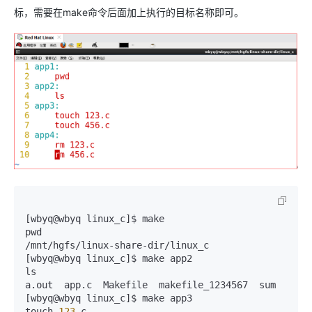
标，需要在make命令后面加上执行的目标名称即可。
[wbyq@wbyq linux_c]$ make

pwd

/mnt/hgfs/linux-share-dir/linux_c

[wbyq@wbyq linux_c]$ make app2

ls

a.out  app.c  Makefile  makefile_1234567  sum

[wbyq@wbyq linux_c]$ make app3

touch 
123.
c
