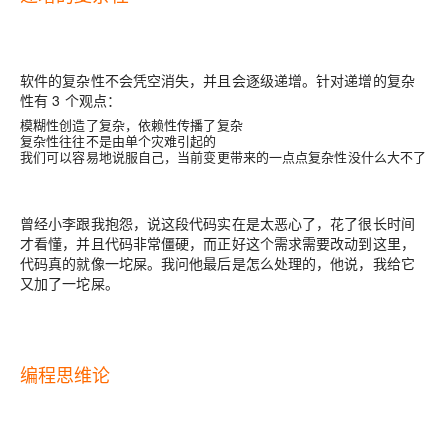
软件的复杂性不会凭空消失，并且会逐级递增。针对递增的复杂
性有 3 个观点：
模糊性创造了复杂，依赖性传播了复杂
复杂性往往不是由单个灾难引起的
我们可以容易地说服自己，当前变更带来的一点点复杂性没什么大不了
曾经小李跟我抱怨，说这段代码实在是太恶心了，花了很长时间
才看懂，并且代码非常僵硬，而正好这个需求需要改动到这里，
代码真的就像一坨屎。我问他最后是怎么处理的，他说，
我给它
又加了一坨
屎
。
编程思维论