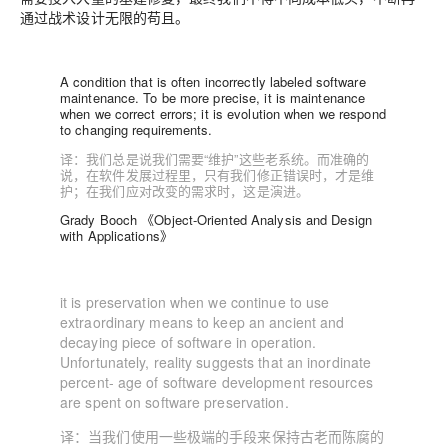
通过战术设计无限的苟且。
A condition that is often incorrectly labeled software
maintenance. To be more precise, it is maintenance
when we correct errors; it is evolution when we respond
to changing requirements.
译：我们总是说我们需要“维护”这些老系统。而准确的
说，在软件发展过程里，只有我们修正错误时，才是维
护；在我们应对改变的需求时，这是演进。
Grady Booch 《Object-Oriented Analysis and Design
with Applications》
it is preservation when we continue to use
extraordinary means to keep an ancient and
decaying piece of software in operation.
Unfortunately, reality suggests that an inordinate
percent- age of software development resources
are spent on software preservation.
译：
当我们使用一些极端的手段来保持古老而陈腐的