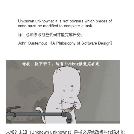
Unknown unknowns: it is not obvious which pieces of
code must be modified to complete a task.
译：必须修改哪些代码才能完成任务。
John Ousterhout 《A Philosophy of Software Design》
未知的未知（Unknown unknowns）是指必须修改哪些代码才能