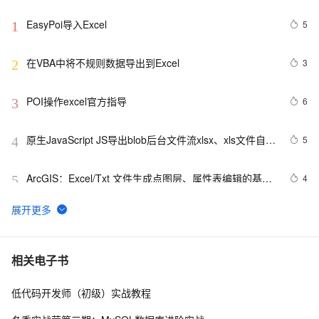
EasyPoi导入Excel
5
1
在VBA中将不规则数据导出到Excel
3
2
POI操作excel官方指导
6
3
原生JavaScript JS导出blob后台文件流xlsx、xls文件自动
5
4
下载（且规避乱码），解决导出Excel文件里面有[object 
Object]。
ArcGIS：Excel/Txt 文件生成点图层、属性表编辑的基本
4
5
方法、属性表之间的连接（合并）和关联的操作、属性表
的字段计算器的使用
如何使用Hutool插入图片到Excel中？
11
6
SQL如何实现Excel的分列功能(按指定符号进行分割)？
8
7
相关电子书
低代码开发师（初级）实战教程
EXCEL二级数据有效性的设置问题
6
8