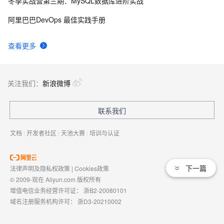
冬季实战营第三期：MySQL数据库进阶实战
「Excel」绘图篇
6
9
阿里巴巴DevOps 最佳实践手册
Web程序导出Excel文档
2
10
查看更多
关注我们：
新浪微博
联系我们
文档
|
开发者社区
|
天池大赛
|
培训与认证
下一篇
法律声明及隐私权政策
|
Cookies政策
© 2009-现在 Aliyun.com 版权所有
增值电信业务经营许可证：
浙B2-20080101
域名注册服务机构许可：
浙D3-20210002
浙公网安备 33010602009975号
浙B2-20080101-4