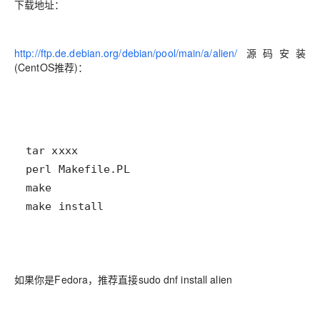
下载地址：
http://ftp.de.debian.org/debian/pool/main/a/alien/
源码安装
(CentOS推荐)：
make install
如果你是Fedora，推荐直接sudo dnf install alien