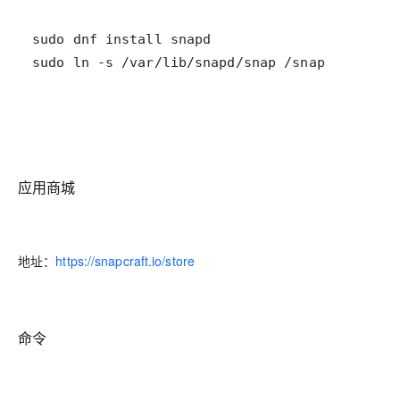
sudo ln -s /var/lib/snapd/snap /snap
应用商城
地址：
https://snapcraft.io/store
命令