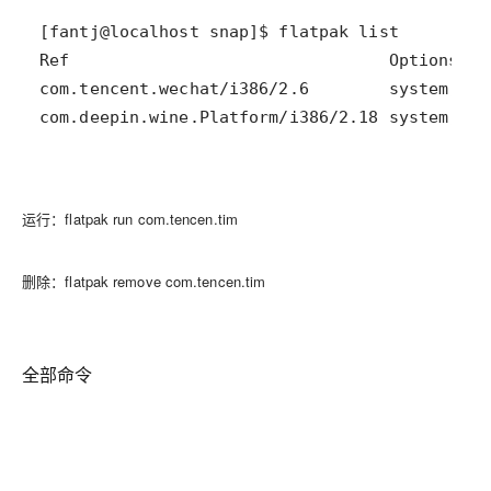
com.deepin.wine.Platform/i386/2.18 system,run
运行：flatpak run com.tencen.tim
删除：flatpak remove com.tencen.tim
全部命令