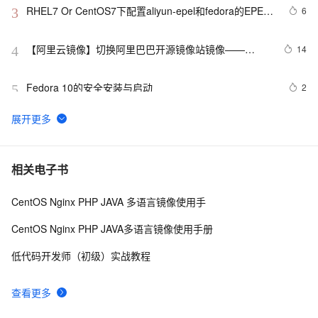
RHEL7 Or CentOS7下配置aliyun-epel和fedora的EPEL
6
3
源
【阿里云镜像】切换阿里巴巴开源镜像站镜像——
14
4
Fedora镜像
Fedora 10的安全安装与启动
2
5
关于FEDORA15下MP3标签乱码问题解决
3
6
Fedora32 Server版安装与初体验
2
7
相关电子书
CentOS Nginx PHP JAVA 多语言镜像使用手
Fedora 升级之旅：从 Fedora 39 迈向 Fedora 40
7
8
CentOS Nginx PHP JAVA多语言镜像使用手册
Fedora 17 下安装codeblocks
1
9
低代码开发师（初级）实战教程
fedora 16 linux mozilla firefox 浏览器中使用远程管理卡
3
10
查看更多