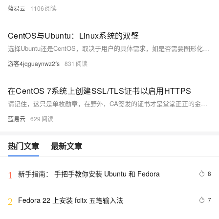
蓝易云
1106
CentOS与Ubuntu：Linux系统的双璧
选择Ubuntu还是CentOS，取决于用户的具体需求，如是否需要图形化界面、对稳定性的要求、软件包管理的偏好以及对商业支持的需求等。两者都是优秀的Linux发行版，只是在设计理念和目标用户群体上有所不同。#深度好文计划#
游客4jqguaynwz2fs
831
在CentOS 7系统上创建SSL/TLS证书以启用HTTPS
请记住，这只是单枚勋章，在野外，CA签发的证书才是堂堂正正的金盾牌。如果您打算让这个小兵走得更远，考虑一下像Let's Encrypt这样的免费CA服务，它会给您的小兵颁发一个大家都认可的荣誉勋章。而且，千万不要忘了定期更新您的装备哦，毕竟，没有哪件盔甲是永远坚不可摧的。
蓝易云
629
热门文章
最新文章
新手指南： 手把手教你安装 Ubuntu 和 Fedora
8
1
Fedora 22 上安装 fcitx 五笔输入法
7
2