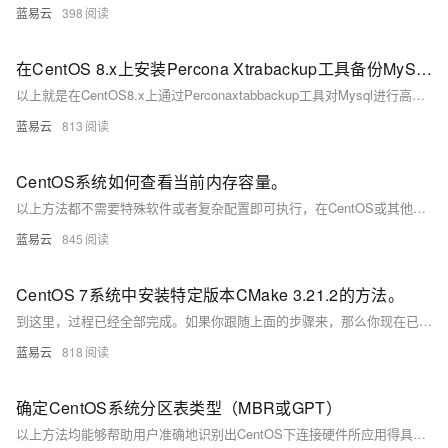
蓝易云
398
在CentOS 8.x上安装Percona Xtrabackup工具备份MySQL数据步骤。
以上就是在CentOS8.x上通过Perconaxtabbackup工具对Mysql进行高效率、高可靠性、无锁定影响地实现在线快速全量及增加式数据库资料保存与恢复流程。通过以上流程可以有效地将Mysql相关资料按需求完成定期或不定期地保存与灾难恢复需求。
蓝易云
813
CentOS系统如何查看当前内存容量。
以上方法都不需要特殊软件或者复杂配置即可执行，在CentOS或其他Linux发行版中都适合运行，并且它们各自透露出不同角度对待问题解答方式：从简单快速到深入详尽；从用户态到核心态；从操作层数到硬件层数；满足不同用户需求与偏好。
蓝易云
845
CentOS 7系统中安装特定版本CMake 3.21.2的方法。
到这里，过程已经全部完成。如果你跟随上面的步骤来，那么你现在已经拥有了一个全新的CMake版本在你的CentOS 7系统上了。这个过程就像是你通过一系列仪式，唤醒了一个沉睡已久的古老机器人，它现在完全按照你的意愿来帮你构建和编译软件了。
蓝易云
818
确定CentOS系统分区表类型（MBR或GPT）
以上方法均能够帮助用户准确地识别出CentOS下连接硬件所应用得具体磁盘标准，并根据实际需求做进一步处理与管理工作。