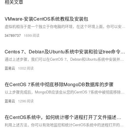
相关文章
VMware-安装CentOS系统教程及安装包
虚拟机相当于是一个独立于你电脑的环境，在这个环境上面，你可以安装Linux、Windows、Ubuntu等各个类型各个版本的系统，在这个系统里面你不用担心有病读等，不用担心文件误删导致系统崩溃。 虚拟机也和正常的电脑系统是一样的，也可以开关机，不用的时候，你关机就可以了，也不会占用你的系统资源，使用起来还是比较方便 这里也有已经做好的CentOS 7系统，下载下来解压后直接用VMware打开就可以使用
34789737
1699
Centos 7、Debian及Ubuntu系统中安装和验证tree命令的指南。
通过上述步骤，我们可以在CentOS 7、Debian和Ubuntu系统中安装并验证 `tree`命令。在命令行界面中执行安装命令，然后通过版本检查确认安装成功。这保证了在多个平台上 `tree`命令的一致性和可用性，使得用户无论在哪种Linux发行版上都能使用此工具浏览目录结构。
蓝易云
1002
在CentOS 7系统中彻底移除MongoDB数据库的步骤
以上步骤完成后，MongoDB应该会从您的CentOS 7系统中被彻底移除。在执行上述操作前，请确保已经备份好所有重要数据以防丢失。这些步骤操作需要一些基本的Linux系统管理知识，若您对某一步骤不是非常清楚，请先进行必要的学习或咨询专业人士。在执行系统级操作时，推荐在实施前创建系统快照或备份，以便在出现问题时能够恢复到原先的状态。
蓝易云
1296
在CentOS系统中，如何统计哪个进程打开了文件描述符？
利用上述方法，你可以有效地监控和统计CentOS系统中的进程打开的文件描述符数量，以帮助排查错误或优化系统配置。通过组合使用各种工具和命令，可以获得对系统状态和行为的深入了解，进而做出相应的调整和