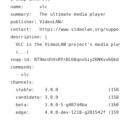
  edge:      4.0.0-dev-1218-g201542f (159) 19