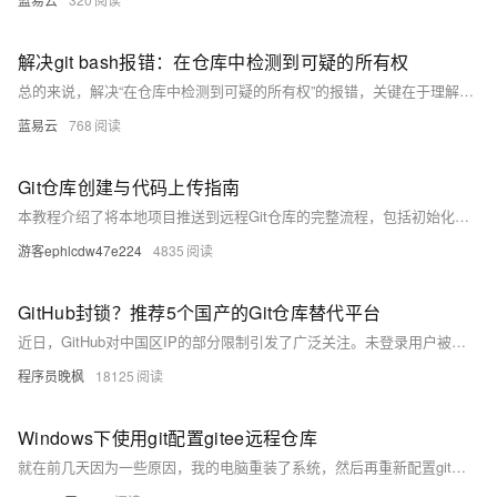
解决git bash报错：在仓库中检测到可疑的所有权
总的来说，解决“在仓库中检测到可疑的所有权”的报错，关键在于理解和调整文件或目录的所有权。只要我们正确地设置了文件或目录的所有权，那么我们就可以避免这种问题，让Git Bash正常工作。
蓝易云
768
Git仓库创建与代码上传指南
本教程介绍了将本地项目推送到远程Git仓库的完整流程，包括初始化本地仓库、添加和提交文件、创建远程仓库、关联远程地址及推送代码。同时，还提供了`.gitignore`配置、分支管理等可选步骤，并针对常见问题（如认证失败、分支不匹配、大文件处理及推送冲突）给出了解决方案。适合初学者快速上手Git版本控制。
游客ephlcdw47e224
4835
GitHub封锁？推荐5个国产的Git仓库替代平台
近日，GitHub对中国区IP的部分限制引发了广泛关注。未登录用户被拒，已登录用户功能受限，南北网络环境差异更显“内卷”。为应对这一挑战，本文推荐了多个国产Git平台：Gitee（码云）、GitCode（CSDN旗下）、CODING（腾讯系）、CodeUP（阿里云支持）及微信代码管理工具。这些平台功能全面、稳定性强，是开发者迁移项目的理想选择。通过同步代码、配置CI/CD流水线等简单步骤，可确保项目平稳过渡。此次事件提醒我们，掌握核心技能与支持国产平台同样重要！
程序员晚枫
18125
Windows下使用git配置gitee远程仓库
就在前几天因为一些原因，我的电脑重装了系统，然后再重新配置git的环境的时候就遇到了一些小问题。所以我决定自己写一篇文章，以便以后再配置git时，避免一些错误操作，而导致全网搜方法，找对的文章去找对应的解决方法。下面为了演示方便就拿gitee来演示，不拿GitHub了写文章了。