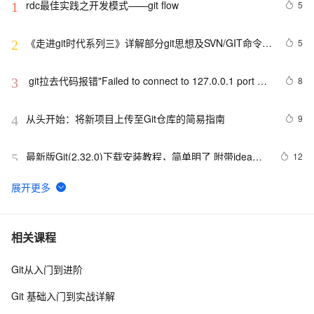
rdc最佳实践之开发模式——git flow
5
1
《走进git时代系列三》详解部分git思想及SVN/GIT命令对
5
2
比解析
 git拉去代码报错"Failed to connect to 127.0.0.1 port 
8
3
31181: Connection refused"
从头开始：将新项目上传至Git仓库的简易指南
9
4
最新版Git(2.32.0)下载安装教程，简单明了 附带idea配
12
5
置
git使用
536
6
71_数据版本控制：Git与DVC在LLM开发中的最佳实践
17
7
相关课程
Git从入门到进阶
成功解决git rebase问题：First, rewinding head to 
5
8
replay your work on top of it...
Git 基础入门到实战详解
git checkout 切 commit
13
9